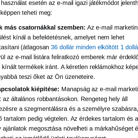
használat esetén az e-mail igazi játékmódot jelenth
képpen teheti meg:
k más csatornákkal szemben:
Az e-mail marketi
lést kínál a befektetésnek, amelyet nem lehet
tasítani (átlagosan
36 dollár minden elköltött 1 doll
ül az e-mail listára feliratkozó emberek már érdek
l kínált termékek iránt. A kéretlen reklámokhoz kép
yabbá teszi őket az Ön üzeneteire.
pcsolatok kiépítése:
Manapság az e-mail market
t az általános robbantásokon. Rengeteg hely áll
ezésre a szegmentálásra és a személyre szabásra,
ő tartalom pedig végtelen. Az érdekes tartalom és 
v ajánlatok megosztása növelheti a márkahűséget 