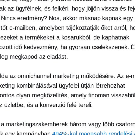
 az ügyfélnek, és felkéri, hogy jöjjön vissza és fe
. Nincs eredmény? Nos, akkor másnap kapnak egy 
tőt e-mailben, amelyben tájékoztatják őket arról, h
ja ezeket a termékeket a kosarukból, de kaphatnak
ozott idő
kedvezmény, ha gyorsan cselekszenek. É
leg megkapod az eladást.
lda az omnichannel marketing működésére. Az e-m
ting kombinálásával ügyfelei útján létrehozhat
ontos
olyan megközelítés, amely finoman visszabö
z üzletbe, és a konverzió felé tereli.
 a marketingszakemberek három vagy több csator
ak egy kampányban
494%-kal magasabb rendelési a