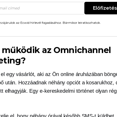
Előfizetés
zájárulok az Ecwid hírlevél fogadásához. Bármikor leiratkozhatok.
t működik az Omnichannel
eting?
 el egy vásárlót, aki az Ön online áruházában böng
ipő után. Hozzáadnak néhány opciót a kosarukhoz, 
őtt elhagyják. Egy e-kereskedelmi történet olyan rég
elje el, hogy néhány órával később SMS-t küldhet