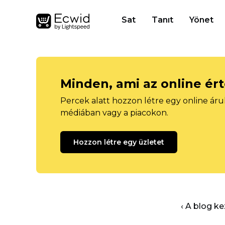
Sat
Tanıt
Yönet
Minden, ami az online ér
Percek alatt hozzon létre egy online áru
médiában vagy a piacokon.
Hozzon létre egy üzletet
‹ A blog k