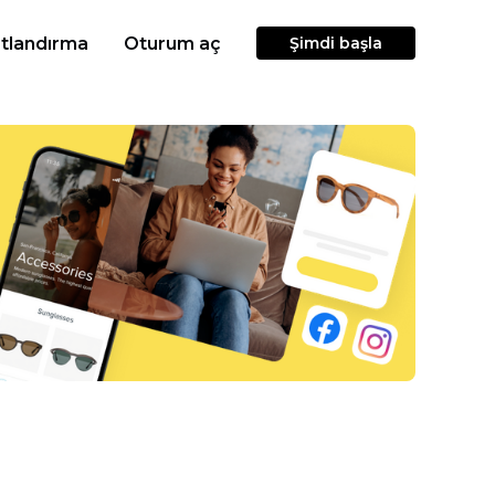
atlandırma
Oturum aç
Şimdi başla