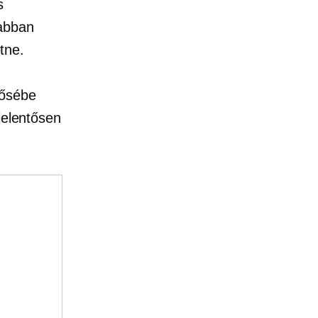
s
 abban
etne.
tősébe
jelentősen