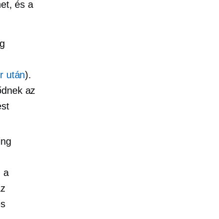
et, és a
ng
ár után
).
lődnek az
est
ing
 a
az
és