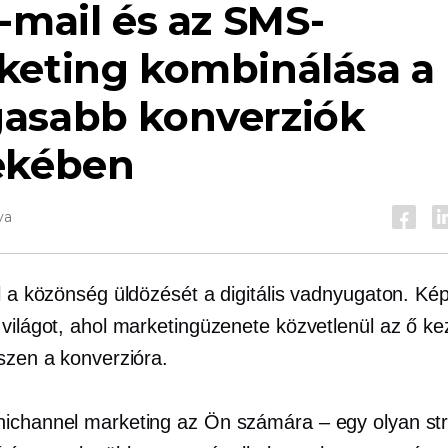
-mail és az SMS-
keting kombinálása a
asabb konverziók
ekében
va
l a közönség üldözését a digitális vadnyugaton. Kép
 világot, ahol marketingüzenete közvetlenül az ő k
észen a konverzióra.
ichannel marketing az Ön számára – egy olyan str