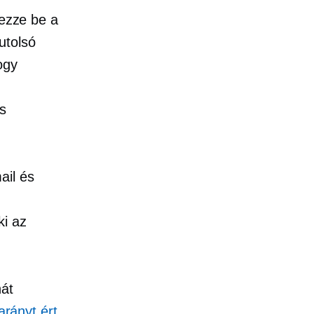
jezze be a
utolsó
ogy
s
ail és
ki az
nát
rányt ért