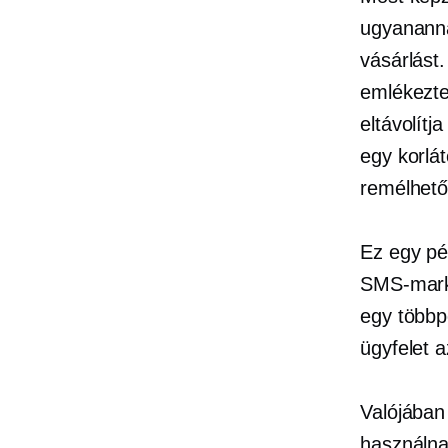
ugyanannak
vásárlást
emlékezte
eltávolít
egy
korlát
remélhető
Ez egy pé
SMS-marke
egy
többp
ügyfelet a
Valójában
használn