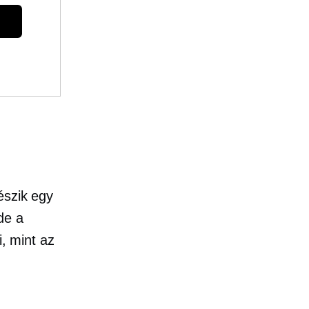
észik egy
de a
i, mint az