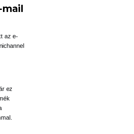
-mail
t az e-
nichannel
ár ez
rmék
a
mmal.