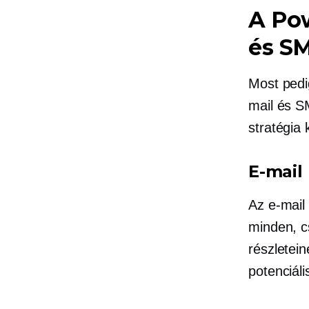
A Po
és S
Most pedi
mail és 
stratégia 
E-mail
Az e-mail 
minden, c
részletei
potenciál