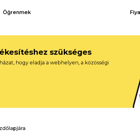
Öğrenmek
Fiy
tékesítéshez szükséges
házat, hogy eladja a webhelyen, a közösségi
ezdőlapjára