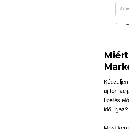
Hoz
Miér
Mark
Képzeljen
új tornac
fizetés el
idő, igaz?
Most képz