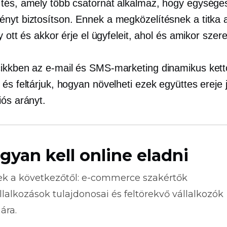
tés, amely több csatornát alkalmaz, hogy egysége
nyt biztosítson. Ennek a megközelítésnek a titka
gy ott és akkor érje el ügyfeleit, ahol és amikor szer
ikkben az e-mail és SMS-marketing dinamikus ket
és feltárjuk, hogyan növelheti ezek együttes ereje 
iós arányt.
gyan kell online eladni
ek a következőtől:
e-commerce
szakértők
llalkozások tulajdonosai és feltörekvő vállalkozók
ára.