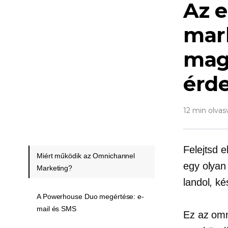
Az e
mar
mag
érd
12 min olvas
Felejtsd e
Miért működik az Omnichannel
egy olyan
Marketing?
landol, k
A Powerhouse Duo megértése: e-
mail és SMS
Ez az omn