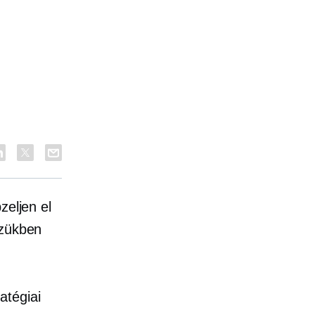
zeljen el
ezükben
atégiai