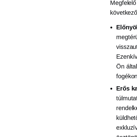
Megfelelő 
következő
Előnyö
megtérü
visszau
Ezenkív
Ön álta
fogékon
Erős ka
túlmuta
rendelk
küldhet
exkluzí