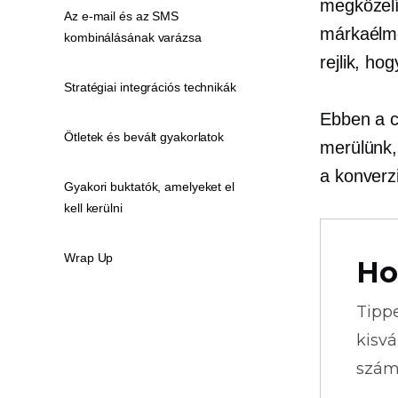
megközelí
Az e-mail és az SMS
márkaélmé
kombinálásának varázsa
rejlik, ho
Stratégiai integrációs technikák
Ebben a c
Ötletek és bevált gyakorlatok
merülünk, 
a konverz
Gyakori buktatók, amelyeket el
kell kerülni
Wrap Up
Ho
Tipp
kisvá
szám