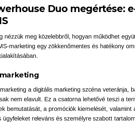
werhouse Duo megértése: e
MS
g nézzük meg közelebbről, hogyan működhet együt
SMS-marketing egy zökkenőmentes és hatékony om
kialakításában.
 marketing
marketing a digitális marketing szcéna veteránja, b
sak nem elavult. Ez a csatorna lehetővé teszi a te
nek bemutatását, a promóciók kiemelését, valamint 
is ügyfeleket releváns és személyre szabott tartalo