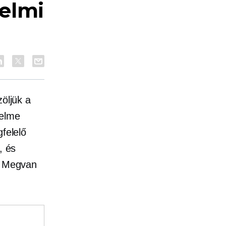
elmi
zöljük a
nelme
gfelelő
, és
d. Megvan