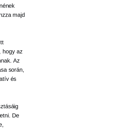
tnének
onzza majd
tt
, hogy az
nnak. Az
ása során,
atív és
sztásáig
etni. De
e,