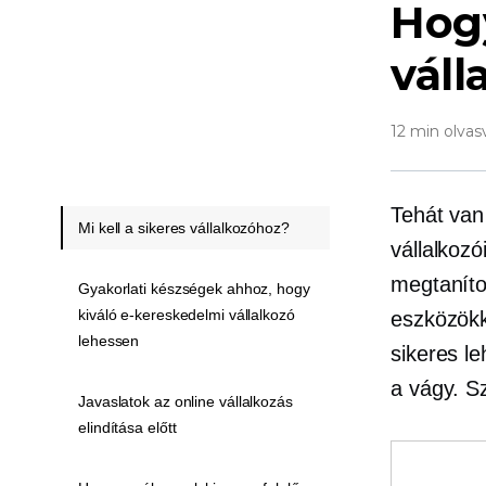
Hog
váll
12 min olvas
Tehát van 
Mi kell a sikeres vállalkozóhoz?
vállalkoz
megtanítot
Gyakorlati készségek ahhoz, hogy
kiváló e-kereskedelmi vállalkozó
eszközökke
lehessen
sikeres l
a vágy. S
Javaslatok az online vállalkozás
elindítása előtt