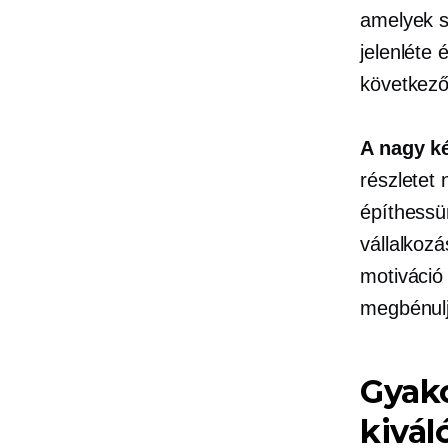
amelyek se
jelenléte 
következő
A nagy k
részletet
építhessün
vállalkozá
motiváció
megbénulj
Gyako
kivál