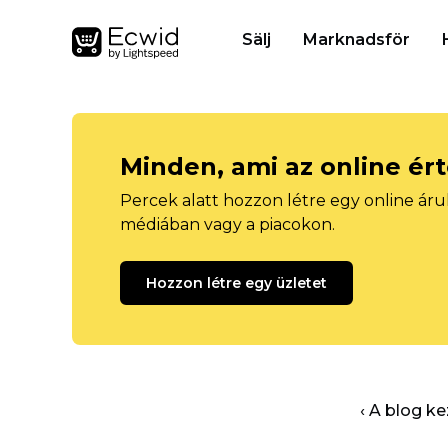
Sälj
Marknadsför
Minden, ami az online ér
Percek alatt hozzon létre egy online áru
médiában vagy a piacokon.
Hozzon létre egy üzletet
‹ A blog k