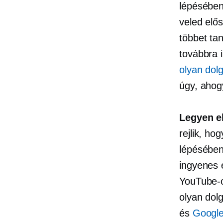
lépésében
veled elő
többet tan
továbbra 
olyan dolg
úgy, ahog
Legyen e
rejlik, ho
lépésébe
ingyenes 
YouTube-o
olyan dol
és
Google