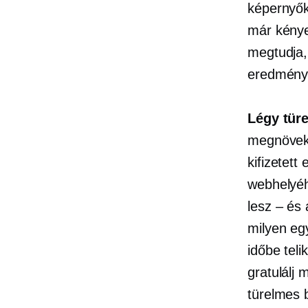
képernyők
már kénye
megtudja, 
eredménye
Légy tür
megnöveke
kifizetet
webhelyéh
lesz – és 
milyen eg
időbe tel
gratulálj
türelmes 