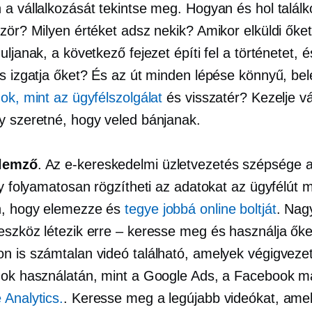
 a vállalkozását tekintse meg. Hogyan és hol talál
ször? Milyen értéket adsz nekik? Amikor elküldi őke
uljanak, a következő fejezet építi fel a történetet, é
is izgatja őket? És az út minden lépése könnyű, bel
ok, mint az ügyfélszolgálat
és visszatér? Kezelje vá
y szeretné, hogy veled bánjanak.
lemző
. Az e-kereskedelmi üzletvezetés szépsége 
gy folyamatosan rögzítheti az adatokat az ügyfélút 
n, hogy elemezze és
tegye jobbá online boltját
. Nag
eszköz létezik erre – keresse meg és használja őke
n is számtalan videó található, amelyek végigveze
gok használatán, mint a Google Ads, a Facebook m
 Analytics.
. Keresse meg a legújabb videókat, ame