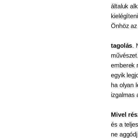
általuk al
kielégíte
Önhöz az 
tagolás
. 
művészet.
emberek m
egyik leg
ha olyan 
izgalmas 
Mivel
rés
és a telj
ne
aggódj