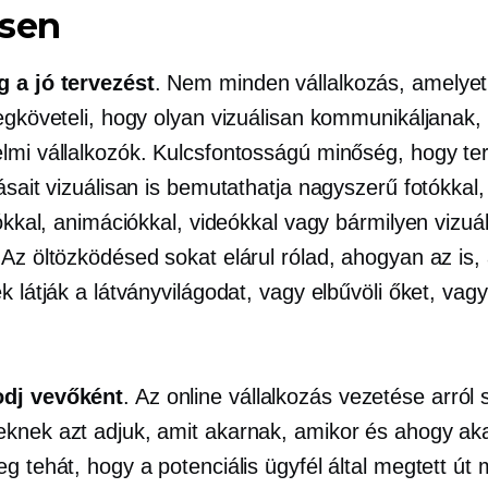
ssen
 a jó tervezést
. Nem minden vállalkozás, amelyet
egköveteli, hogy olyan vizuálisan kommunikáljanak,
lmi vállalkozók. Kulcsfontosságú minőség, hogy te
ásait vizuálisan is bemutathatja nagyszerű fotókkal,
iókkal, animációkkal, videókkal vagy bármilyen vizuál
 Az öltözködésed sokat elárul rólad, ahogyan az is
k látják a látványvilágodat, vagy elbűvöli őket, vagy 
dj vevőként
. Az online vállalkozás vezetése arról 
knek azt adjuk, amit akarnak, amikor és ahogy aka
g tehát, hogy a potenciális ügyfél által megtett út