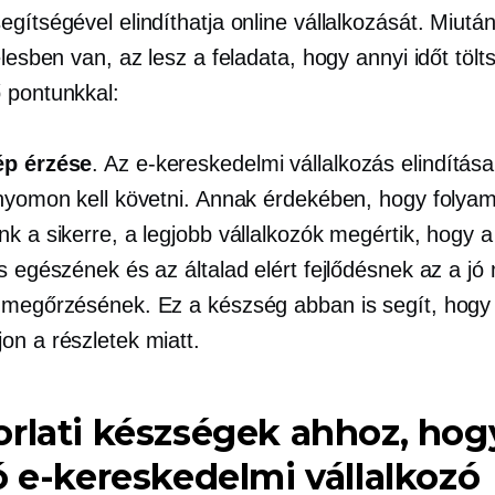
gítségével elindíthatja online vállalkozását. Miután
élesben van, az lesz a feladata, hogy annyi időt tölt
 pontunkkal:
ép érzése
. Az e-kereskedelmi vállalkozás elindítás
 nyomon kell követni. Annak érdekében, hogy folya
k a sikerre, a legjobb vállalkozók megértik, hogy a
s egészének és az általad elért fejlődésnek az a jó
 megőrzésének. Ez a készség abban is segít, hogy
on a részletek miatt.
rlati készségek ahhoz, hog
ó e-kereskedelmi vállalkozó