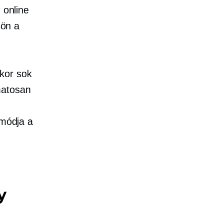
 online
sön a
akor sok
matosan
 módja a
y