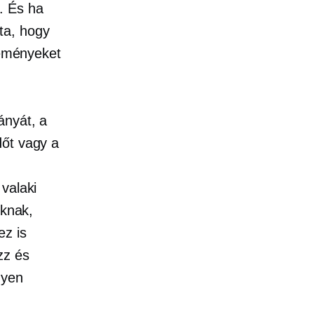
. És ha
a, hogy
reményeket
ányát, a
dőt vagy a
valaki
oknak,
ez is
zz és
gyen