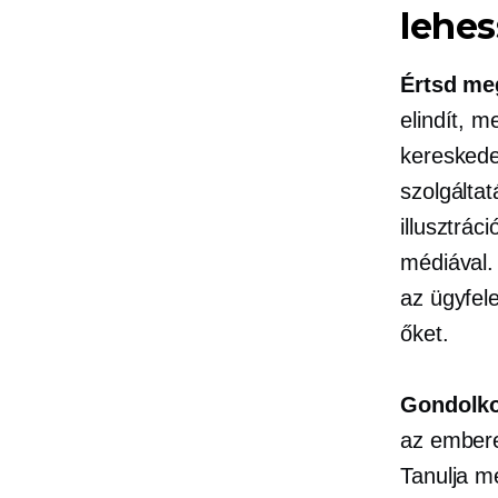
lehe
Értsd meg
elindít, m
kereskede
szolgáltat
illusztrác
médiával.
az ügyfele
őket.
Gondolko
az embere
Tanulja me