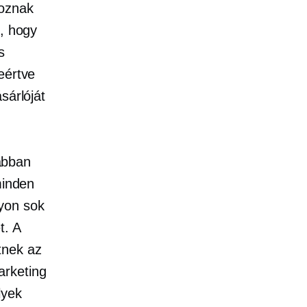
koznak
t, hogy
s
eértve
sárlóját
abban
minden
yon sok
t. A
tnek az
arketing
lyek