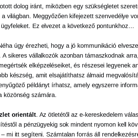
kotott dolog iránt, miközben egy szükségletet szere
ni a világban. Meggyőzően kifejezett szenvedélye v
ügyfeleket. Ez elvezet a következő pontunkhoz…
Néha úgy érezheti, hogy a jó kommunikáció elvesze
 A sikeres vállalkozók azonban támaszkodnak arra
egértsék elképzeléseiket, és részesei legyenek a
jobb készség, amit elsajátíthatsz álmaid megvalósít
lenyűgöző példányt írhatsz, amely egyszerre inform
a közönség számára.
zlet orientált
. Az ötletétől az e-kereskedelem vála
esítéstől a pénzügyekig sok mindent nyomon kell köv
 – mi
itt segíteni. Számtalan forrás áll rendelkezésr