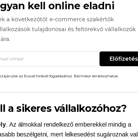
gyan kell online eladni
ek a következőtől:
e-commerce
szakértők
llalkozások tulajdonosai és feltörekvő vállalkozók
ára.
Előfizetés
zájárulok az Ecwid hírlevél fogadásához. Bármikor leiratkozhatok.
ll a sikeres vállalkozóhoz?
ly
. Az álmokkal rendelkező emberekkel mindig a
asabb beszélgetni, mert lelkesedést sugároznak va