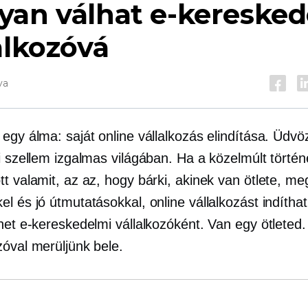
yan válhat e-keresked
alkozóvá
va
egy álma: saját online vállalkozás elindítása. Üdvö
ói szellem izgalmas világában. Ha a közelmúlt törté
t valamit, az az, hogy bárki, akinek van ötlete, me
l és jó útmutatásokkal, online vállalkozást indíthat
ehet e-kereskedelmi vállalkozóként. Van egy ötlete
zóval merüljünk bele.