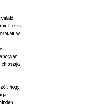
 valaki
 mint az e-
rmékeit és
is
, ahogyan
elriasztja
szól, hogy
rják.
 minden