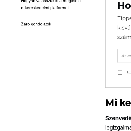
Hogyan válasszuk ki a megfelelő
Ho
e-kereskedelmi platformot
Tipp
Záró gondolatok
kisvá
szám
Hoz
Mi ke
Szenvedé
legizgalm