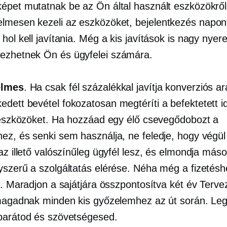
épet mutatnak be az Ön által használt eszközökről
lmesen kezeli az eszközöket,
bejelentkezés
napont
hol kell javítania. Még a kis javítások is nagy nye
zhetnek Ön és ügyfelei számára.
elmes
. Ha csak fél százalékkal javítja konverziós ar
dett bevétel fokozatosan megtéríti a befektetett i
t eszközöket. Ha hozzáad egy élő csevegődobozt a
ez, és senki sem használja, ne feledje, hogy végül 
az illető valószínűleg ügyfél lesz, és elmondja más
yszerű a szolgáltatás elérése. Néha még a fizetésh
ik. Maradjon a sajátjára összpontosítva
két év
Terve
 magadnak minden kis győzelemhez az út során. Le
barátod és szövetségesed.