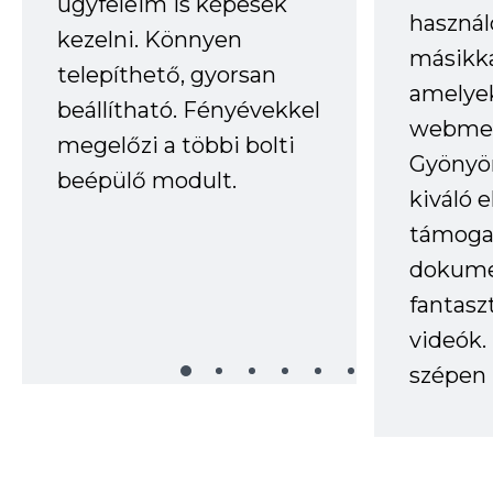
ügyfeleim is képesek
haszná
kezelni. Könnyen
másikka
telepíthető, gyorsan
amelye
beállítható. Fényévekkel
webmes
megelőzi a többi bolti
Gyönyör
beépülő modult.
kiváló 
támogat
dokume
fantasz
videók
szépen 