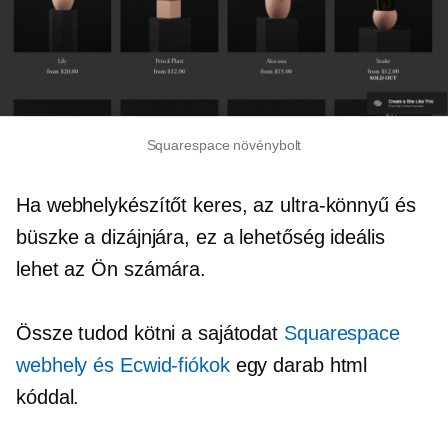
Squarespace növénybolt
Ha webhelykészítőt keres, az
ultra-könnyű
és
büszke a dizájnjára, ez a lehetőség ideális
lehet az Ön számára.
Össze tudod kötni a sajátodat
Squarespace
webhely és Ecwid-fiókok
egy darab html
kóddal.