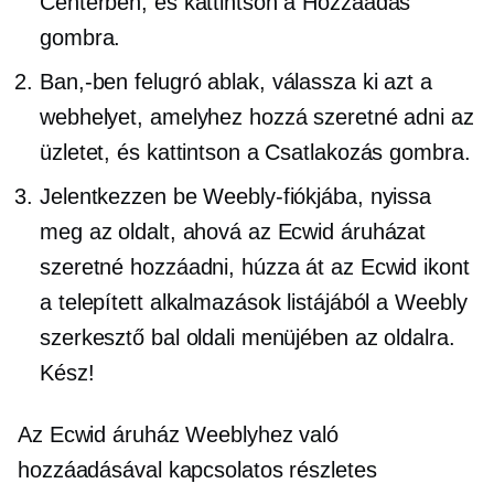
Centerben, és kattintson a Hozzáadás
gombra.
Ban,-ben
felugró ablak,
válassza ki azt a
webhelyet, amelyhez hozzá szeretné adni az
üzletet, és kattintson a Csatlakozás gombra.
Jelentkezzen be Weebly-fiókjába, nyissa
meg az oldalt, ahová az Ecwid áruházat
szeretné hozzáadni, húzza át az Ecwid ikont
a telepített alkalmazások listájából a Weebly
szerkesztő bal oldali menüjében az oldalra.
Kész!
Az Ecwid áruház Weeblyhez való
hozzáadásával kapcsolatos részletes