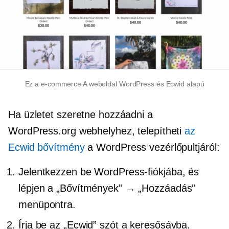
Ez a
e-commerce
A weboldal WordPress és Ecwid alapú
Ha üzletet szeretne hozzáadni a
WordPress.org webhelyhez, telepítheti
az
Ecwid bővítmény
a WordPress vezérlőpultjáról:
Jelentkezzen be WordPress-fiókjába, és
lépjen a „Bővítmények” → „Hozzáadás”
menüpontra.
Írja be az „Ecwid” szót a keresősávba.