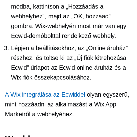
módba, kattintson a „Hozzáadás a
webhelyhez”, majd az „OK, hozzáad”
gombra. Wix-webhelyén most már van egy
Ecwid-demóbolttal rendelkező webhely.
Lépjen a beállításokhoz, az „Online áruház”
részhez, és töltse ki az „Új fiók létrehozása
Ecwid” űrlapot az Ecwid online áruház és a
Wix-fiók összekapcsolásához.
A Wix integrálása az Ecwiddel
olyan egyszerű,
mint hozzáadni az alkalmazást a Wix App
Marketről a webhelyéhez.