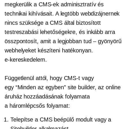
megkerülik a CMS-ek adminisztratív és
technikai kihívásait. A legtöbb webdizájnernek
nincs szüksége a CMS által biztosított
testreszabási lehetőségekre, és inkább arra
összpontosít, amit a legjobban tud – gyönyörű
webhelyeket készíteni hatékonyan.
e-kereskedelem.
Függetlenül attól, hogy CMS-t vagy
egy
“Minden az egyben”
site builder, az online
áruház hozzáadásának folyamata
a
háromlépcsős
folyamat:
Telepítse a CMS beépülő modult vagy a
Sitebuilder alkalmazást.