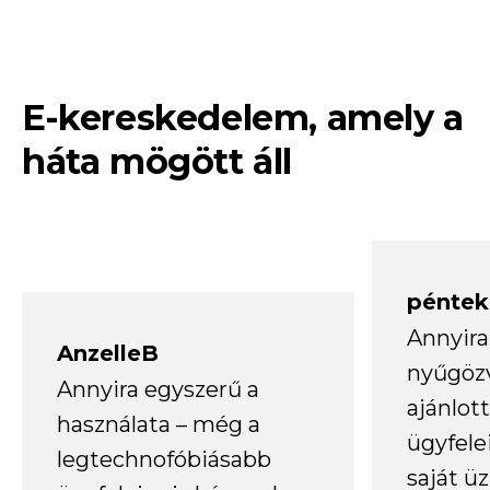
E-kereskedelem, amely a
háta mögött áll
péntek
Annyira
AnzelleB
nyűgöz
Annyira egyszerű a
ajánlo
használata – még a
ügyfele
legtechnofóbiásabb
saját ü