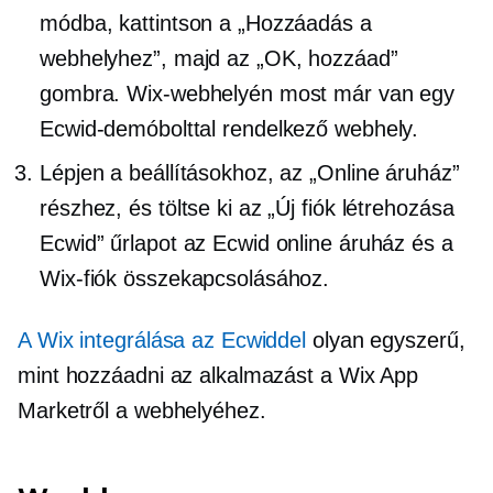
módba, kattintson a „Hozzáadás a
webhelyhez”, majd az „OK, hozzáad”
gombra. Wix-webhelyén most már van egy
Ecwid-demóbolttal rendelkező webhely.
Lépjen a beállításokhoz, az „Online áruház”
részhez, és töltse ki az „Új fiók létrehozása
Ecwid” űrlapot az Ecwid online áruház és a
Wix-fiók összekapcsolásához.
A Wix integrálása az Ecwiddel
olyan egyszerű,
mint hozzáadni az alkalmazást a Wix App
Marketről a webhelyéhez.