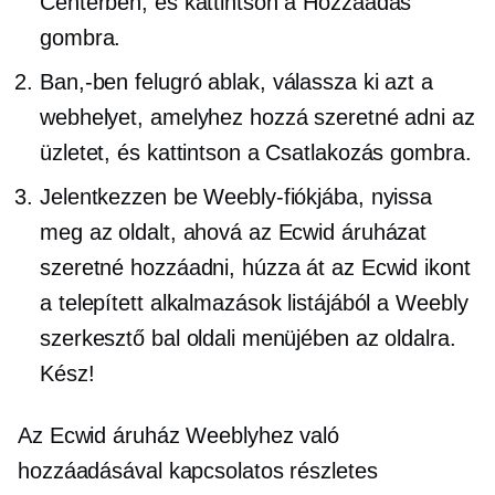
Centerben, és kattintson a Hozzáadás
gombra.
Ban,-ben
felugró ablak,
válassza ki azt a
webhelyet, amelyhez hozzá szeretné adni az
üzletet, és kattintson a Csatlakozás gombra.
Jelentkezzen be Weebly-fiókjába, nyissa
meg az oldalt, ahová az Ecwid áruházat
szeretné hozzáadni, húzza át az Ecwid ikont
a telepített alkalmazások listájából a Weebly
szerkesztő bal oldali menüjében az oldalra.
Kész!
Az Ecwid áruház Weeblyhez való
hozzáadásával kapcsolatos részletes