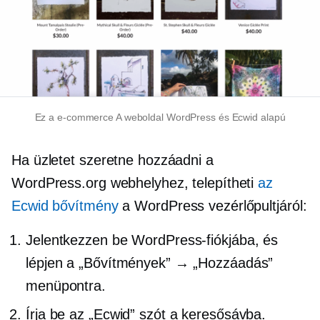
Ez a
e-commerce
A weboldal WordPress és Ecwid alapú
Ha üzletet szeretne hozzáadni a
WordPress.org webhelyhez, telepítheti
az
Ecwid bővítmény
a WordPress vezérlőpultjáról:
Jelentkezzen be WordPress-fiókjába, és
lépjen a „Bővítmények” → „Hozzáadás”
menüpontra.
Írja be az „Ecwid” szót a keresősávba.