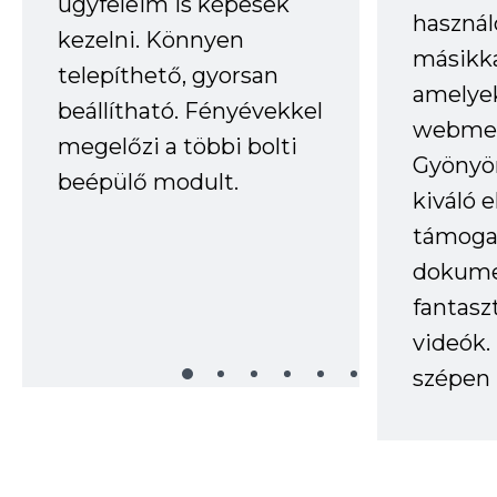
ügyfeleim is képesek
haszná
kezelni. Könnyen
másikka
telepíthető, gyorsan
amelye
beállítható. Fényévekkel
webmes
megelőzi a többi bolti
Gyönyör
beépülő modult.
kiváló 
támogat
dokume
fantasz
videók
szépen 