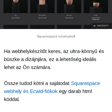
Squarespace növénybolt
Ha webhelykészítőt keres, az
ultra-könnyű
és
büszke a dizájnjára, ez a lehetőség ideális
lehet az Ön számára.
Össze tudod kötni a sajátodat
Squarespace
webhely és Ecwid-fiókok
egy darab html
kóddal.