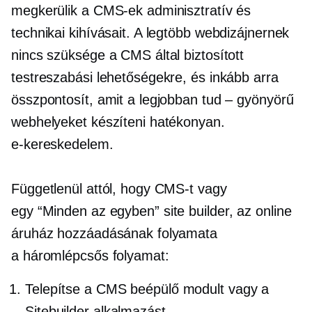
megkerülik a CMS-ek adminisztratív és
technikai kihívásait. A legtöbb webdizájnernek
nincs szüksége a CMS által biztosított
testreszabási lehetőségekre, és inkább arra
összpontosít, amit a legjobban tud – gyönyörű
webhelyeket készíteni hatékonyan.
e-kereskedelem.
Függetlenül attól, hogy CMS-t vagy
egy
“Minden az egyben”
site builder, az online
áruház hozzáadásának folyamata
a
háromlépcsős
folyamat:
Telepítse a CMS beépülő modult vagy a
Sitebuilder alkalmazást.