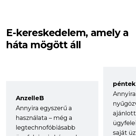
E-kereskedelem, amely a
háta mögött áll
péntek
Annyira
AnzelleB
nyűgöz
Annyira egyszerű a
ajánlo
használata – még a
ügyfele
legtechnofóbiásabb
saját ü