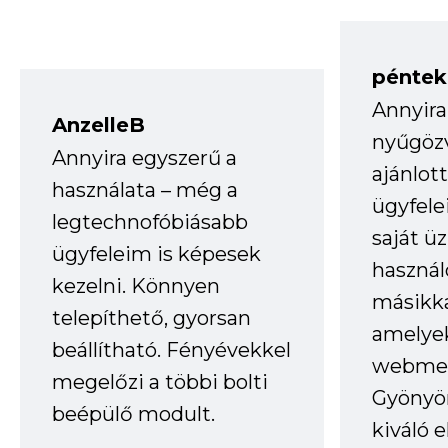
péntek
Annyira
AnzelleB
nyűgöz
Annyira egyszerű a
ajánlo
használata – még a
ügyfele
legtechnofóbiásabb
saját ü
ügyfeleim is képesek
haszná
kezelni. Könnyen
másikka
telepíthető, gyorsan
amelye
beállítható. Fényévekkel
webmes
megelőzi a többi bolti
Gyönyör
beépülő modult.
kiváló 