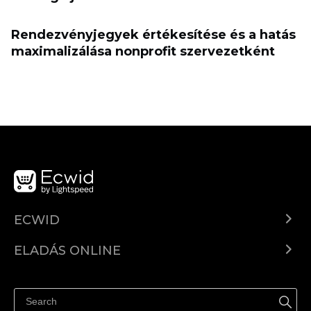
Rendezvényjegyek értékesítése és a hatás
maximalizálása nonprofit szervezetként
ECWID
Ecwid.com
ELADÁS ONLINE
Árkalkuláció
Eladni mindenhol
Súgó
Eladás a Facebookon
Eladás Instagramon