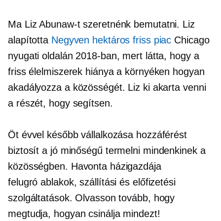
Ma Liz Abunaw-t szeretnénk bemutatni. Liz
alapította
Negyven hektáros friss piac
Chicago
nyugati oldalán 2018-ban, mert látta, hogy a
friss élelmiszerek hiánya a környéken hogyan
akadályozza a közösségét. Liz ki akarta venni
a részét, hogy segítsen.
Öt évvel később vállalkozása hozzáférést
biztosít a
jó minőségű
termelni mindenkinek a
közösségben. Havonta házigazdája
felugró ablakok,
szállítási és előfizetési
szolgáltatások. Olvasson tovább, hogy
megtudja, hogyan csinálja mindezt!