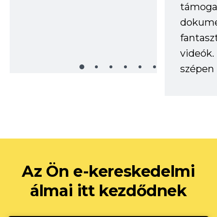
támogat
dokume
fantasz
videók
szépen 
Az Ön e-kereskedelmi
álmai itt kezdődnek