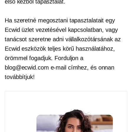
első kézből
tapasztalat.
Ha szeretné megosztani tapasztalatait egy
Ecwid üzlet vezetésével kapcsolatban, vagy
tanácsot szeretne adni vállalkozótársának az
Ecwid eszközök teljes körű használatához,
örömmel fogadjuk. Forduljon a
blog@ecwid.com e-mail címhez, és onnan
továbbítjuk!