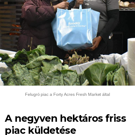
Felugró piac a Forty Acres Fresh Market által
A negyven hektáros friss
piac küldetése