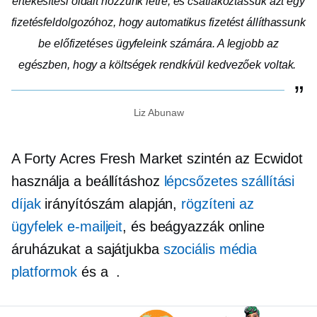
értékesítési oldalt hozzunk létre, és csatlakoztassuk azt egy
fizetésfeldolgozóhoz, hogy automatikus fizetést állíthassunk
be előfizetéses ügyfeleink számára. A legjobb az
egészben, hogy a költségek rendkívül kedvezőek voltak.
Liz Abunaw
A Forty Acres Fresh Market szintén az Ecwidot
használja a beállításhoz
lépcsőzetes szállítási
díjak
irányítószám alapján,
rögzíteni az
ügyfelek e-mailjeit
, és beágyazzák online
áruházukat a sajátjukba
szociális média
platformok
és a
.