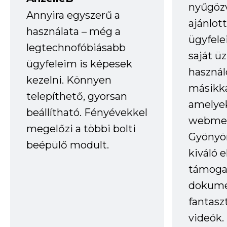
nyűgöz
Annyira egyszerű a
ajánlo
használata – még a
ügyfele
legtechnofóbiásabb
saját ü
ügyfeleim is képesek
haszná
kezelni. Könnyen
másikka
telepíthető, gyorsan
amelye
beállítható. Fényévekkel
webmes
megelőzi a többi bolti
Gyönyör
beépülő modult.
kiváló 
támogat
dokume
fantasz
videók