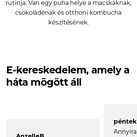
rutinja. Van egy puha helye a macskáknak,
csokoládénak és otthoni kombucha
készítésének.
E-kereskedelem, amely a
háta mögött áll
péntek
Annyira
AnzelleB