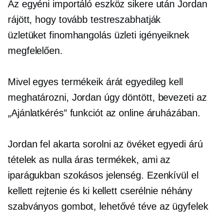
Az egyéni importáló eszköz sikere után Jordan
rájött, hogy tovább testreszabhatják
üzletüket
finomhangolás
üzleti igényeiknek
megfelelően.
Mivel egyes termékeik árát egyedileg kell
meghatározni, Jordan úgy döntött, bevezeti az
„Ajánlatkérés” funkciót az online áruházában.
Jordan fel akarta sorolni az övéket
egyedi árú
tételek as
nulla áras
termékek, ami az
iparágukban szokásos jelenség. Ezenkívül el
kellett rejtenie és ki kellett cserélnie néhány
szabványos gombot, lehetővé téve az ügyfelek