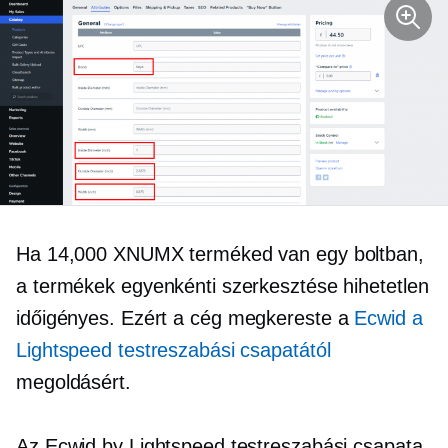
Ha 14,000 XNUMX terméked van egy boltban,
a termékek egyenkénti szerkesztése hihetetlen
időigényes.
Ezért a cég megkereste a
Ecwid a
Lightspeed testreszabási csapatától
megoldásért.
Az Ecwid by Lightspeed testreszabási csapata