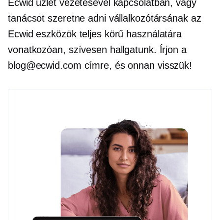
Ecwid üzlet vezetésével kapcsolatban, vagy
tanácsot szeretne adni vállalkozótársának az
Ecwid eszközök teljes körű használatára
vonatkozóan, szívesen hallgatunk. Írjon a
blog@ecwid.com címre, és onnan visszük!