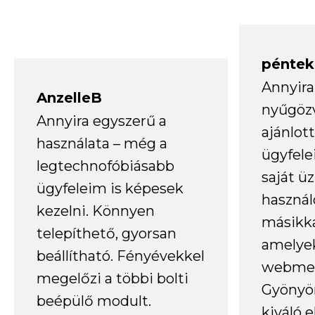
péntek
Annyira
AnzelleB
nyűgöz
Annyira egyszerű a
ajánlo
használata – még a
ügyfele
legtechnofóbiásabb
saját ü
ügyfeleim is képesek
haszná
kezelni. Könnyen
másikka
telepíthető, gyorsan
amelye
beállítható. Fényévekkel
webmes
megelőzi a többi bolti
Gyönyör
beépülő modult.
kiváló 