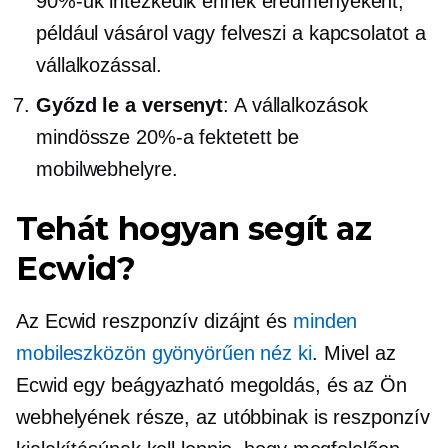
90%-uk intézkedik ennek eredményeként,
például vásárol vagy felveszi a kapcsolatot a
vállalkozással.
Győzd le a versenyt
: A vállalkozások
mindössze 20%-a fektetett be
mobilwebhelyre.
Tehát hogyan segít az
Ecwid?
Az Ecwid reszponzív dizájnt és
minden
mobileszközön gyönyörűen néz ki
. Mivel az
Ecwid egy beágyazható megoldás, és az Ön
webhelyének része, az utóbbinak is reszponzív