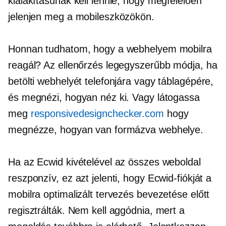
kialakításúnak kell lennie, hogy megfelelően
jelenjen meg a mobileszközökön.
Honnan tudhatom, hogy a webhelyem mobilra
reagál? Az ellenőrzés legegyszerűbb módja, ha
betölti webhelyét telefonjára vagy táblagépére,
és megnézi, hogyan néz ki. Vagy látogassa
meg
responsivedesignchecker.com
hogy
megnézze, hogyan van formázva webhelye.
Ha az Ecwid kivételével az összes weboldal
reszponzív, ez azt jelenti, hogy Ecwid-fiókját a
mobilra optimalizált tervezés bevezetése előtt
regisztrálták. Nem kell aggódnia, mert a