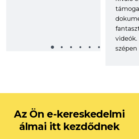
támogat
dokume
fantasz
videók
szépen 
Az Ön e-kereskedelmi
álmai itt kezdődnek