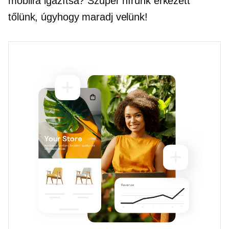
mobilra igazítsa? Szuper hírünk érkezett
tőlünk, úgyhogy maradj velünk!