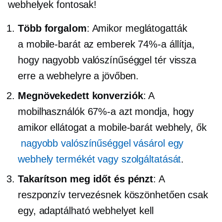
webhelyek fontosak!
Több forgalom
: Amikor meglátogatták
a
mobile-barát
az emberek 74%-a állítja,
hogy nagyobb valószínűséggel tér vissza
erre a webhelyre a jövőben.
Megnövekedett konverziók
: A
mobilhasználók 67%-a azt mondja, hogy
amikor ellátogat a
mobile-barát
webhely, ők
nagyobb valószínűséggel vásárol egy
webhely termékét vagy szolgáltatását
.
Takarítson meg időt és pénzt
: A
reszponzív tervezésnek köszönhetően csak
egy, adaptálható webhelyet kell