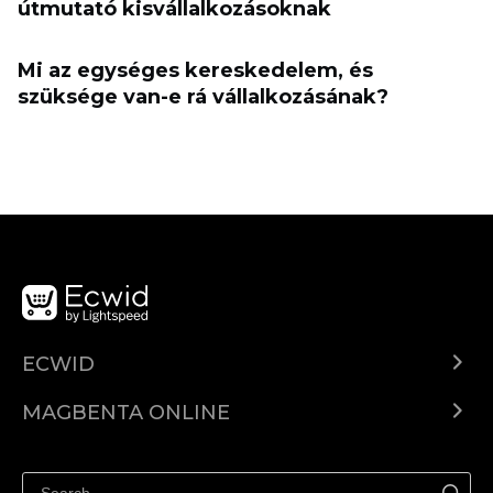
útmutató kisvállalkozásoknak
Mi az egységes kereskedelem, és
szüksége van-e rá vállalkozásának?
ECWID
Ecwid.com
MAGBENTA ONLINE
Help center
Ibenta kahit saan
Ibenta sa Facebook