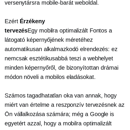
versenytársra
mobile-barát
weboldal.
Ezért
Érzékeny
tervezés
Egy
mobilra optimalizált
Fontos a
látogató képernyőjének méretéhez
automatikusan alkalmazkodó elrendezés: ez
nemcsak esztétikusabbá teszi a webhelyet
minden képernyőről, de bizonyítottan drámai
módon növeli a mobilos eladásokat.
Számos tagadhatatlan oka van annak, hogy
miért van értelme a reszponzív tervezésnek az
Ön vállalkozása számára; még a Google is
egyetért azzal, hogy a mobilra optimalizált