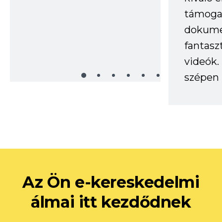
támogat
dokume
fantasz
videók
szépen 
Az Ön e-kereskedelmi
álmai itt kezdődnek