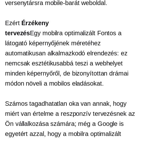
versenytársra
mobile-barát
weboldal.
Ezért
Érzékeny
tervezés
Egy
mobilra optimalizált
Fontos a
látogató képernyőjének méretéhez
automatikusan alkalmazkodó elrendezés: ez
nemcsak esztétikusabbá teszi a webhelyet
minden képernyőről, de bizonyítottan drámai
módon növeli a mobilos eladásokat.
Számos tagadhatatlan oka van annak, hogy
miért van értelme a reszponzív tervezésnek az
Ön vállalkozása számára; még a Google is
egyetért azzal, hogy a mobilra optimalizált