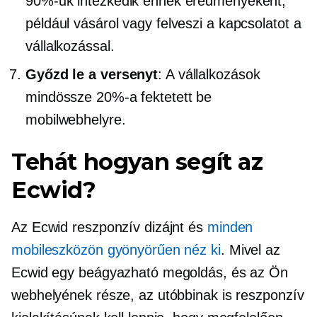
90%-uk intézkedik ennek eredményeként,
például vásárol vagy felveszi a kapcsolatot a
vállalkozással.
Győzd le a versenyt
: A vállalkozások
mindössze 20%-a fektetett be
mobilwebhelyre.
Tehát hogyan segít az
Ecwid?
Az Ecwid reszponzív dizájnt és
minden
mobileszközön gyönyörűen néz ki
. Mivel az
Ecwid egy beágyazható megoldás, és az Ön
webhelyének része, az utóbbinak is reszponzív