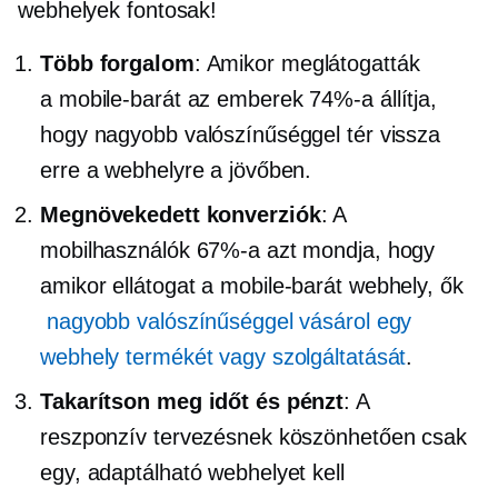
webhelyek fontosak!
Több forgalom
: Amikor meglátogatták
a
mobile-barát
az emberek 74%-a állítja,
hogy nagyobb valószínűséggel tér vissza
erre a webhelyre a jövőben.
Megnövekedett konverziók
: A
mobilhasználók 67%-a azt mondja, hogy
amikor ellátogat a
mobile-barát
webhely, ők
nagyobb valószínűséggel vásárol egy
webhely termékét vagy szolgáltatását
.
Takarítson meg időt és pénzt
: A
reszponzív tervezésnek köszönhetően csak
egy, adaptálható webhelyet kell