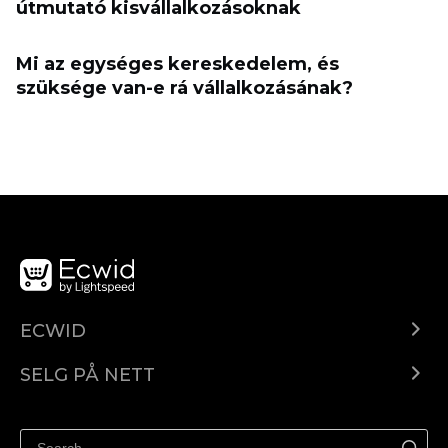
útmutató kisvállalkozásoknak
Mi az egységes kereskedelem, és
szüksége van-e rá vállalkozásának?
ECWID
Ecwid.com
SELG PÅ NETT
Pris
Selg hvor som helst
Hjelpesenter
Selg på Facebook