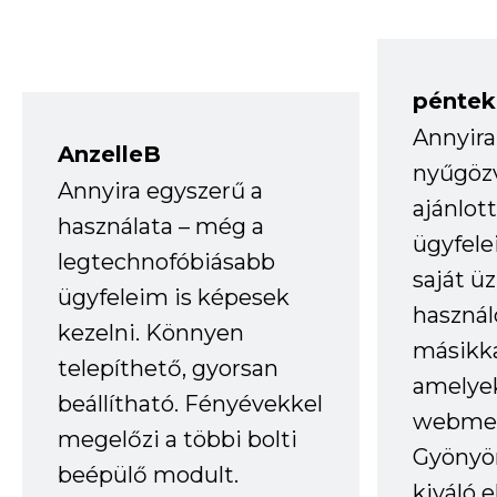
péntek
Annyira
AnzelleB
nyűgöz
Annyira egyszerű a
ajánlo
használata – még a
ügyfele
legtechnofóbiásabb
saját ü
ügyfeleim is képesek
haszná
kezelni. Könnyen
másikka
telepíthető, gyorsan
amelye
beállítható. Fényévekkel
webmes
megelőzi a többi bolti
Gyönyör
beépülő modult.
kiváló 