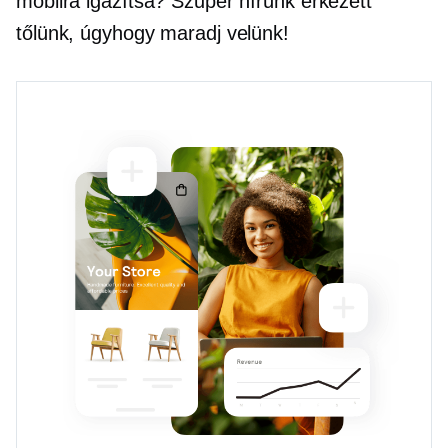
mobilra igazítsa? Szuper hírünk érkezett
tőlünk, úgyhogy maradj velünk!