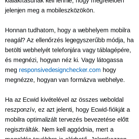
kialakításúnak kell lennie, hogy megfelelően
jelenjen meg a mobileszközökön.
Honnan tudhatom, hogy a webhelyem mobilra
reagál? Az ellenőrzés legegyszerűbb módja, ha
betölti webhelyét telefonjára vagy táblagépére,
és megnézi, hogyan néz ki. Vagy látogassa
meg
responsivedesignchecker.com
hogy
megnézze, hogyan van formázva webhelye.
Ha az Ecwid kivételével az összes weboldal
reszponzív, ez azt jelenti, hogy Ecwid-fiókját a
mobilra optimalizált tervezés bevezetése előtt
regisztrálták. Nem kell aggódnia, mert a