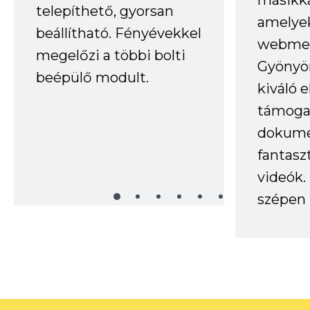
másikka
telepíthető, gyorsan
amelye
beállítható. Fényévekkel
webmes
megelőzi a többi bolti
Gyönyör
beépülő modult.
kiváló 
támogat
dokume
fantasz
videók
szépen 