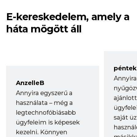
E-kereskedelem, amely a
háta mögött áll
péntek
Annyira
AnzelleB
nyűgöz
Annyira egyszerű a
ajánlo
használata – még a
ügyfele
legtechnofóbiásabb
saját ü
ügyfeleim is képesek
haszná
kezelni. Könnyen