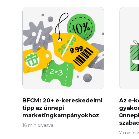
BFCM: 20+ e-kereskedelmi
Az e-k
tipp az ünnepi
gyakor
marketingkampányokhoz
ünnepi
szabad
16 min olvasva
7 min ol