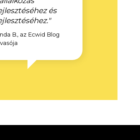
állalkozás
ejlesztéséhez és
ejlesztéséhez."
inda B., az Ecwid Blog
lvasója