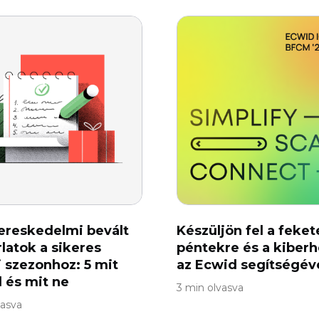
ereskedelmi bevált
Készüljön fel a feket
latok a sikeres
péntekre és a kiberh
 szezonhoz: 5 mit
az Ecwid segítségév
 és mit ne
3 min olvasva
vasva