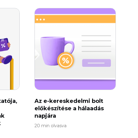
atója,
Az e-kereskedelmi bolt
előkészítése a hálaadás
ak
napjára
k
20 min olvasva