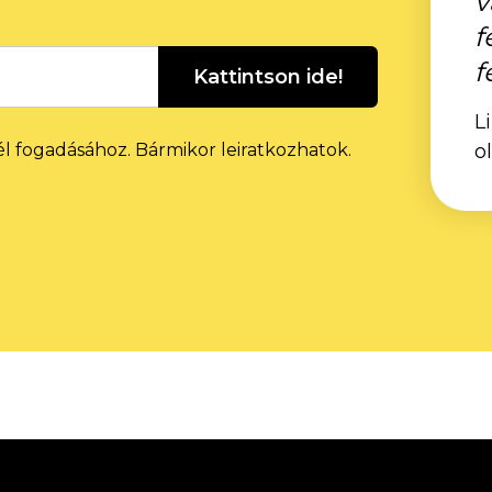
v
f
f
Kattintson ide!
L
él fogadásához. Bármikor leiratkozhatok.
o