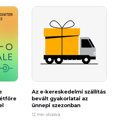
e
Az e-kereskedelmi szállítás
étfőre
bevált gyakorlatai az
el
ünnepi szezonban
12 min olvasva