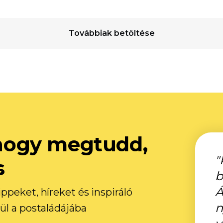
Továbbiak betöltése
, hogy megtudd,
"
s
b
Á
ppeket, híreket és inspiráló
n
ül a postaládájába