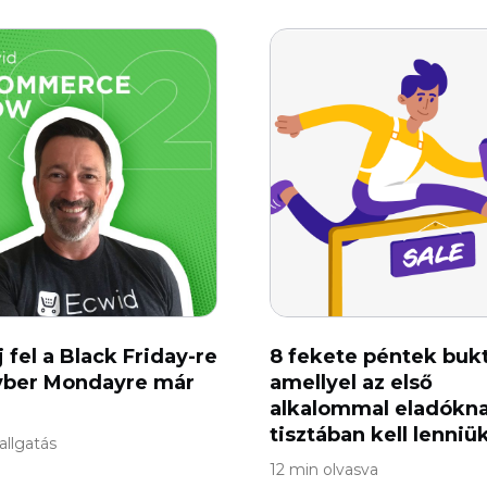
 fel a Black Friday-re
8 fekete péntek bukt
yber ​​Mondayre már
amellyel az első
alkalommal eladókn
tisztában kell lenniü
allgatás
12 min olvasva