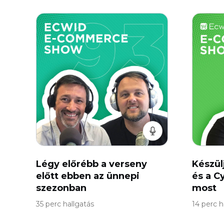
Légy előrébb a verseny
Készülj
előtt ebben az ünnepi
és a C
szezonban
most
35 perc hallgatás
14 perc h