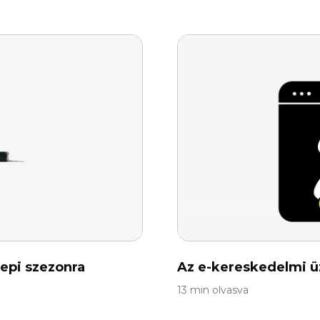
nepi szezonra
Az e-kereskedelmi üz
13 min olvasva