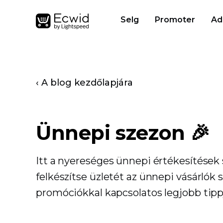
Selg
Promoter
Ad
‹ A blog kezdőlapjára
Ünnepi szezon 🎉
Itt a nyereséges ünnepi értékesítések
felkészítse üzletét az ünnepi vásárlók
promóciókkal kapcsolatos legjobb tipp