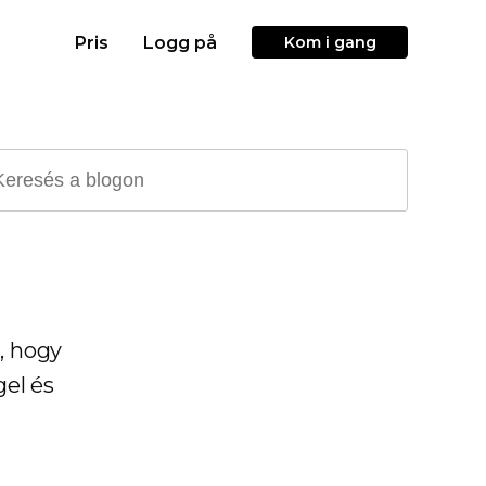
Pris
Logg på
Kom i gang
, hogy
gel és