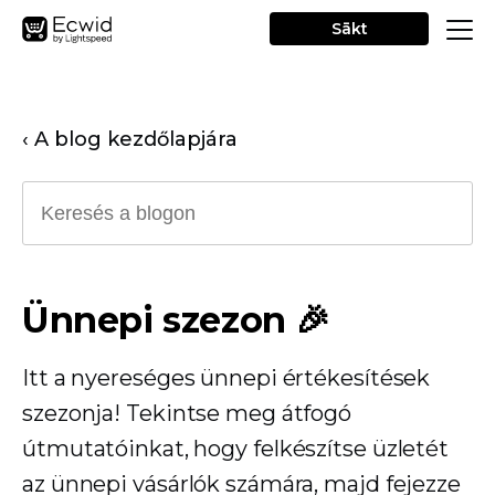
Sākt
‹ A blog kezdőlapjára
Ünnepi szezon 🎉
Itt a nyereséges ünnepi értékesítések
szezonja! Tekintse meg átfogó
útmutatóinkat, hogy felkészítse üzletét
az ünnepi vásárlók számára, majd fejezze