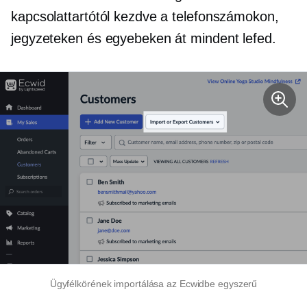
kapcsolattartótól kezdve a telefonszámokon,
jegyzeteken és egyebeken át mindent lefed.
Ügyfélkörének importálása az Ecwidbe egyszerű