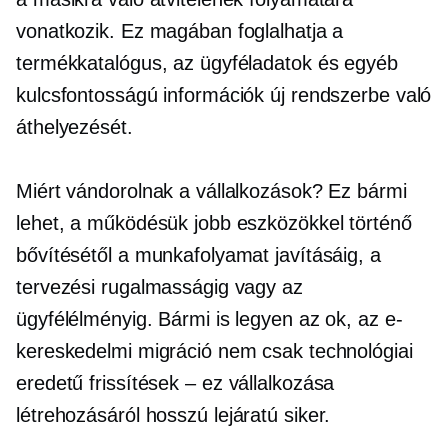
vonatkozik. Ez magában foglalhatja a
termékkatalógus, az ügyféladatok és egyéb
kulcsfontosságú információk új rendszerbe való
áthelyezését.
Miért vándorolnak a vállalkozások? Ez bármi
lehet, a működésük jobb eszközökkel történő
bővítésétől a munkafolyamat javításáig, a
tervezési rugalmasságig vagy az
ügyfélélményig. Bármi is legyen az ok, az e-
kereskedelmi migráció nem csak technológiai
eredetű
frissítések – ez
vállalkozása
létrehozásáról
hosszú lejáratú
siker.