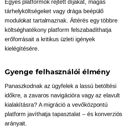
Egyes platformok rejtett díjakat, magas
tárhelyköltségeket vagy drága beépülő
modulokat tartalmaznak. Áttérés egy többre
költséghatékony
platform felszabadíthatja
erőforrásait a kritikus üzleti igények
kielégítésére.
Gyenge felhasználói élmény
Panaszkodnak az ügyfelek a lassú betöltési
időkre, a zavaros navigációra vagy az elavult
kialakításra? A migráció a
vevőközpontú
platform javíthatja
tapasztalat – és
konverziós
arányait.