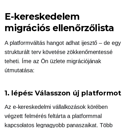
E-kereskedelem
migrációs ellenőrzőlista
A platformváltás hangot adhat
ijesztő – de
egy
strukturált terv követése zökkenőmentessé
teheti. Íme az Ön üzlete migrációjának
útmutatása:
1. lépés: Válasszon új platformot
Az e-kereskedelmi vállalkozások körében
végzett felmérés feltárta a platformmal
kapcsolatos legnagyobb panaszaikat. Több