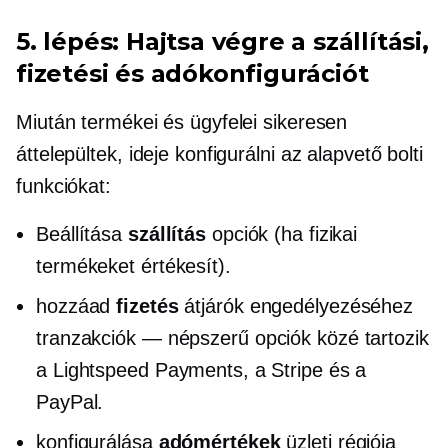
5. lépés: Hajtsa végre a szállítási,
fizetési és adókonfigurációt
Miután termékei és ügyfelei sikeresen
áttelepültek, ideje konfigurálni az alapvető bolti
funkciókat:
Beállítása
szállítás
opciók (ha fizikai
termékeket értékesít).
hozzáad
fizetés
átjárók engedélyezéséhez
tranzakciók — népszerű
opciók közé tartozik
a Lightspeed Payments, a Stripe és a
PayPal.
konfigurálása
adómértékek
üzleti régiója