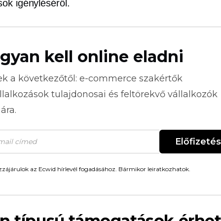
ok igényléséről.
gyan kell online eladni
ek a következőtől:
e-commerce
szakértők
llalkozások tulajdonosai és feltörekvő vállalkozók
ára.
Előfizetés
zájárulok az Ecwid hírlevél fogadásához. Bármikor leiratkozhatok.
n típusú támogatások érhet