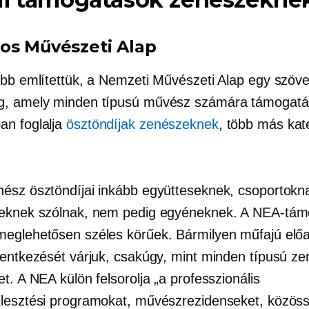
os Művészeti Alap
ebb említettük, a Nemzeti Művészeti Alap egy szöve
, amely minden típusú művész számára támogatás
n foglalja
ösztöndíjak zenészeknek
, több más kat
ész ösztöndíjai inkább együtteseknek, csoportokn
eknek szólnak, nem pedig egyéneknek. A NEA-tá
eglehetősen széles körűek. Bármilyen műfajú elő
lentkezését várjuk, csakúgy, mint minden típusú ze
t. A NEA külön felsorolja „a professzionális
lesztési programokat, művészrezidenseket, közöss