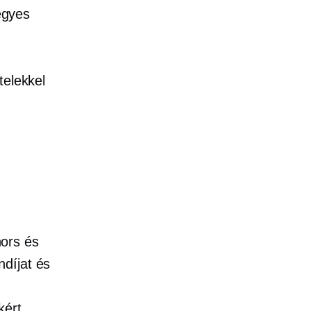
egyes
telekkel
ors és
díjat és
kért