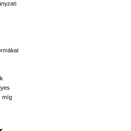
nyzati
ormákat
ok
gyes
, míg
k