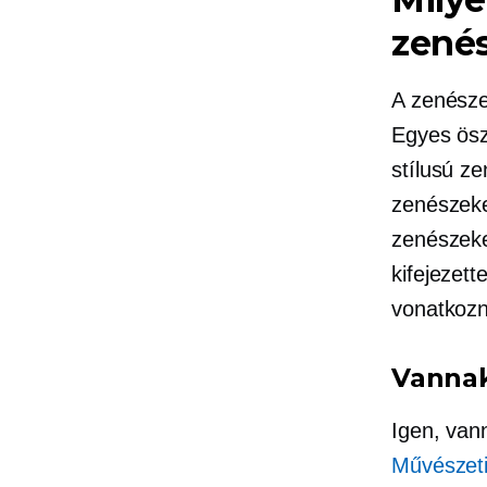
zené
A zenésze
Egyes ösz
stílusú z
zenészeke
zenészeke
kifejezett
vonatkozn
Vannak
Igen, van
Művészeti