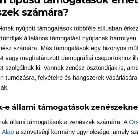
szek számára?
knek nyújtott támogatások többféle stílusban érke
töndíjak általános támogatást nyújtanak bármilyen
enész számára. Más támogatások egy bizonyos műf
t vagy meghatározott demográfiai csoportokhoz il
t szolgálnak ki. Vannak zenész ösztöndíjak is, am
en turnézásra, felvételre és hangszerek vásárlására
ak.
-e állami támogatások zenészekn
nak állami támogatások a zenészek számára. A
Or
 Alap
a szövetségi kormány ügynöksége, amely s