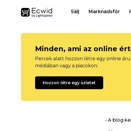
Sälj
Marknadsför
Minden, ami az online ér
Percek alatt hozzon létre egy online áru
médiában vagy a piacokon.
Hozzon létre egy üzletet
‹ A blog k