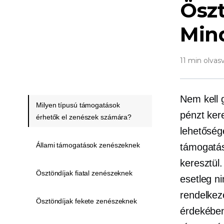
Ösz
Mind
11 min olvas
Nem kell 
Milyen típusú támogatások
pénzt ker
érhetők el zenészek számára?
lehetőség
Állami támogatások zenészeknek
támogatás
keresztül
Ösztöndíjak fiatal zenészeknek
esetleg ni
rendelkez
Ösztöndíjak fekete zenészeknek
érdekében