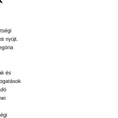
tségi
t nyújt.
egória
ak és
mogatások
adó
nei
égi