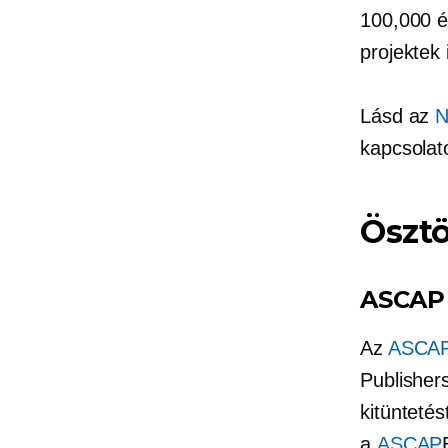
100,000 
projektek 
Lásd az
N
kapcsolato
Ösztö
ASCAP 
Az
ASCAP
Publisher
kitünteté
a
ASCAP