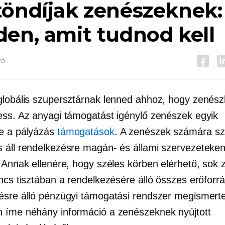
töndíjak zenészeknek:
en, amit tudnod kell
va
globális szupersztárnak lenned ahhoz, hogy zenész
ess. Az anyagi támogatást igénylő zenészek egyik
e a pályázás
támogatások
. A zenészek számára s
 áll rendelkezésre magán- és állami szervezeteke
. Annak ellenére, hogy széles körben elérhető, sok
ncs tisztában a rendelkezésére álló összes erőforrá
ésre álló pénzügyi támogatási rendszer megismert
 íme néhány információ a zenészeknek nyújtott