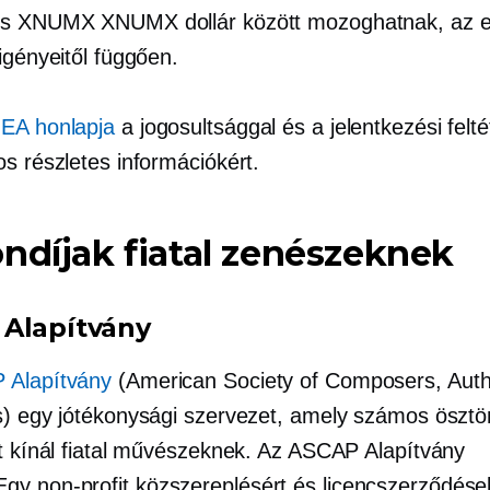
és XNUMX XNUMX dollár között mozoghatnak, az 
igényeitől függően.
EA honlapja
a jogosultsággal és a jelentkezési felté
s részletes információkért.
ndíjak fiatal zenészeknek
Alapítvány
 Alapítvány
(American Society of Composers, Auth
s) egy jótékonysági szervezet, amely számos ösztön
st kínál fiatal művészeknek. Az ASCAP Alapítvány
Egy
non-profit
közszereplésért és licencszerződése