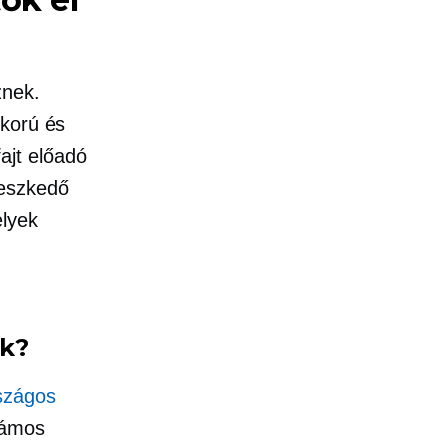
znek.
 korú és
ajt előadó
leszkedő
elyek
ek?
szágos
zámos