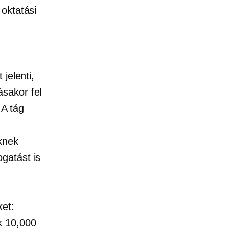
oktatási
jelenti,
sakor fel
 A tág
knek
gatást is
ket:
k 10,000