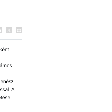
ként
zámos
n
 zenész
ssal. A
etése