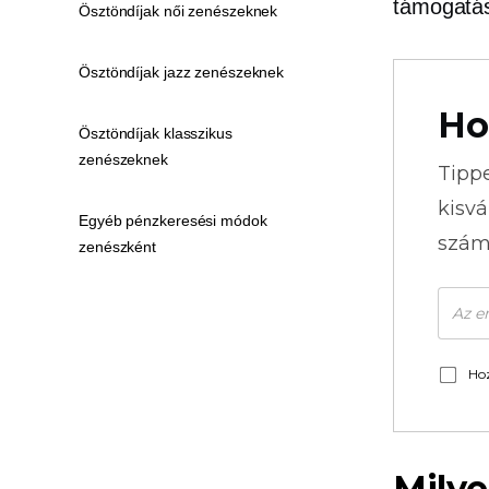
támogatás
Ösztöndíjak női zenészeknek
Ösztöndíjak jazz zenészeknek
Ho
Ösztöndíjak klasszikus
zenészeknek
Tipp
kisvá
Egyéb pénzkeresési módok
szám
zenészként
Hoz
Milye