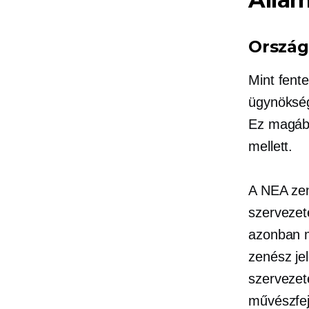
Ország
Mint fent
ügynökség
Ez magába
mellett.
A NEA zen
szervezet
azonban m
zenész je
szervezete
művészfej