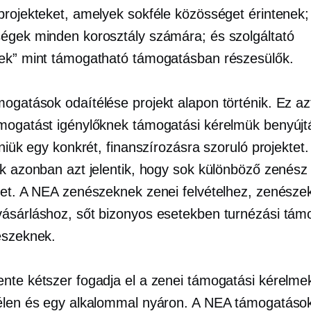
projekteket, amelyek sokféle közösséget érintenek; 
égek minden korosztály számára; és szolgáltató
ek” mint támogatható támogatásban részesülők.
gatások odaítélése projekt alapon történik. Ez azt 
mogatást igénylőknek támogatási kérelmük benyújtá
tniük egy konkrét, finanszírozásra szoruló projektet.
ok azonban azt jelentik, hogy sok különböző zenész
het. A NEA zenészeknek zenei felvételhez, zenésze
ásárláshoz, sőt bizonyos esetekben turnézási támo
észeknek.
nte kétszer fogadja el a zenei támogatási kérelme
élen és egy alkalommal nyáron. A NEA támogatáso