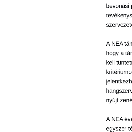
bevonási 
tevékenys
szervezet
A NEA támo
hogy a tá
kell tünte
kritérium
jelentkez
hangszerv
nyújt zen
A NEA éve
egyszer t