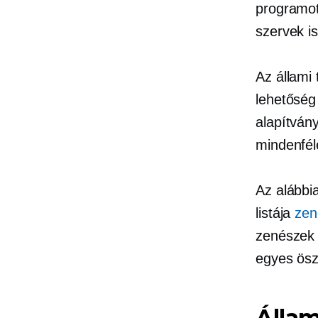
programot
szervek i
Az állami
lehetősé
alapítván
mindenfél
Az alább
listája
zen
zenészek 
egyes ösz
Álla