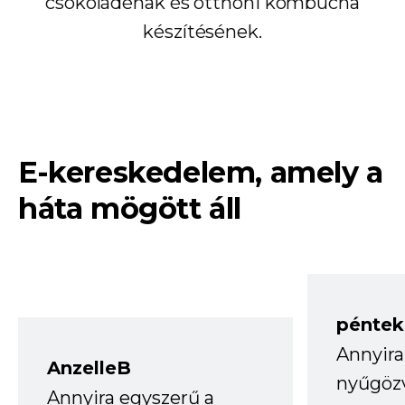
csokoládénak és otthoni kombucha
készítésének.
E-kereskedelem, amely a
háta mögött áll
péntek
Annyira
AnzelleB
nyűgöz
Annyira egyszerű a