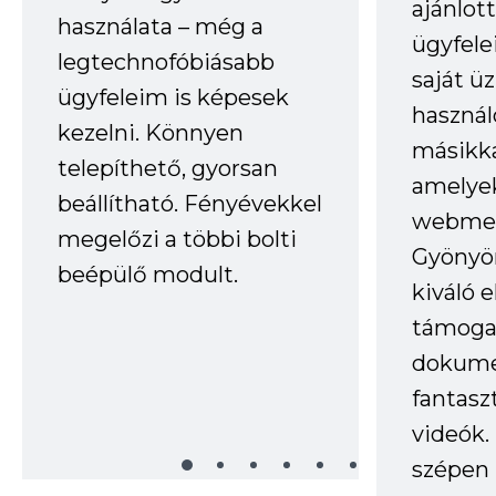
ajánlo
használata – még a
ügyfele
legtechnofóbiásabb
saját ü
ügyfeleim is képesek
haszná
kezelni. Könnyen
másikka
telepíthető, gyorsan
amelye
beállítható. Fényévekkel
webmes
megelőzi a többi bolti
Gyönyör
beépülő modult.
kiváló 
támogat
dokume
fantasz
videók
szépen 