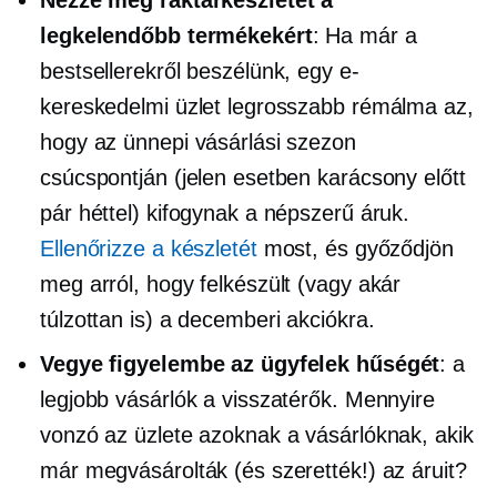
legkelendőbb termékekért
: Ha már a
bestsellerekről beszélünk, egy e-
kereskedelmi üzlet legrosszabb rémálma az,
hogy az ünnepi vásárlási szezon
csúcspontján (jelen esetben karácsony előtt
pár héttel) kifogynak a népszerű áruk.
Ellenőrizze a készletét
most, és győződjön
meg arról, hogy felkészült (vagy akár
túlzottan is) a decemberi akciókra.
Vegye figyelembe az ügyfelek hűségét
: a
legjobb vásárlók a visszatérők. Mennyire
vonzó az üzlete azoknak a vásárlóknak, akik
már megvásárolták (és szerették!) az áruit?