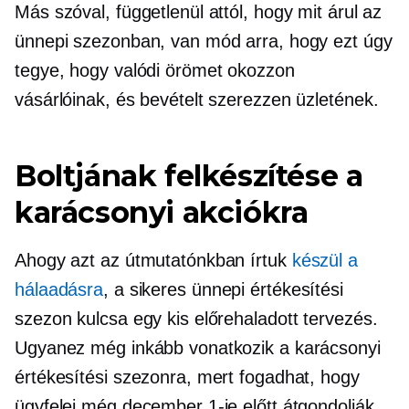
Más szóval, függetlenül attól, hogy mit árul az
ünnepi szezonban, van mód arra, hogy ezt úgy
tegye, hogy valódi örömet okozzon
vásárlóinak, és bevételt szerezzen üzletének.
Boltjának felkészítése a
karácsonyi akciókra
Ahogy azt az útmutatónkban írtuk
készül a
hálaadásra
, a sikeres ünnepi értékesítési
szezon kulcsa egy kis előrehaladott tervezés.
Ugyanez még inkább vonatkozik a karácsonyi
értékesítési szezonra, mert fogadhat, hogy
ügyfelei még december 1-je előtt átgondolják