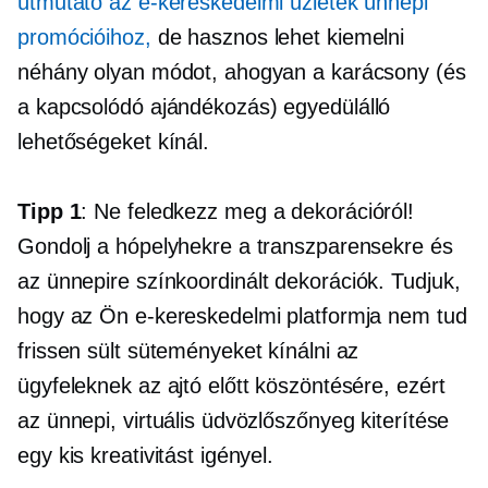
útmutató az e-kereskedelmi üzletek ünnepi
promócióihoz,
de hasznos lehet kiemelni
néhány olyan módot, ahogyan a karácsony (és
a kapcsolódó
ajándékozás)
egyedülálló
lehetőségeket kínál.
Tipp 1
: Ne feledkezz meg a dekorációról!
Gondolj a hópelyhekre a transzparensekre és
az ünnepire
színkoordinált
dekorációk. Tudjuk,
hogy az Ön e-kereskedelmi platformja nem tud
frissen sült süteményeket kínálni az
ügyfeleknek az ajtó előtt köszöntésére, ezért
az ünnepi, virtuális üdvözlőszőnyeg kiterítése
egy kis kreativitást igényel.