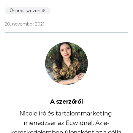
Ünnepi szezon 🎉
20. november 2021.
A szerzőről
Nicole író és tartalommarketing-
menedzser az Ecwidnél. Az e-
kereskedelemben újoncként az a célja,