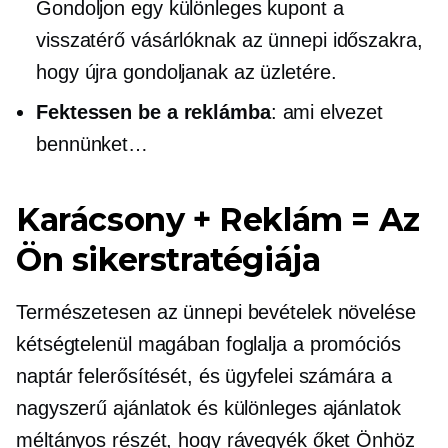
Gondoljon egy különleges kupont a
visszatérő vásárlóknak az ünnepi időszakra,
hogy újra gondoljanak az üzletére.
Fektessen be a reklámba
: ami elvezet
bennünket…
Karácsony + Reklám = Az
Ön sikerstratégiája
Természetesen az ünnepi bevételek növelése
kétségtelenül magában foglalja a promóciós
naptár felerősítését, és ügyfelei számára a
nagyszerű ajánlatok és különleges ajánlatok
méltányos részét, hogy rávegyék őket Önhöz