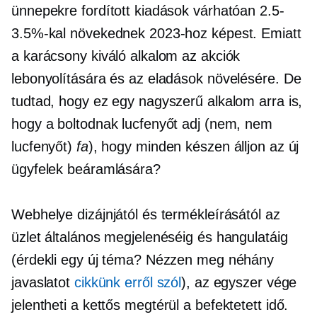
ünnepekre fordított kiadások várhatóan 2.5-
3.5%-kal növekednek 2023-hoz képest. Emiatt
a karácsony kiváló alkalom az akciók
lebonyolítására és az eladások növelésére. De
tudtad, hogy ez egy nagyszerű alkalom arra is,
hogy a boltodnak lucfenyőt adj (nem, nem
lucfenyőt)
fa
), hogy minden készen álljon az új
ügyfelek beáramlására?
Webhelye dizájnjától és termékleírásától az
üzlet általános megjelenéséig és hangulatáig
(érdekli egy új téma? Nézzen meg néhány
javaslatot
cikkünk erről szól
), az egyszer vége
jelentheti a
kettős
megtérül a befektetett idő.