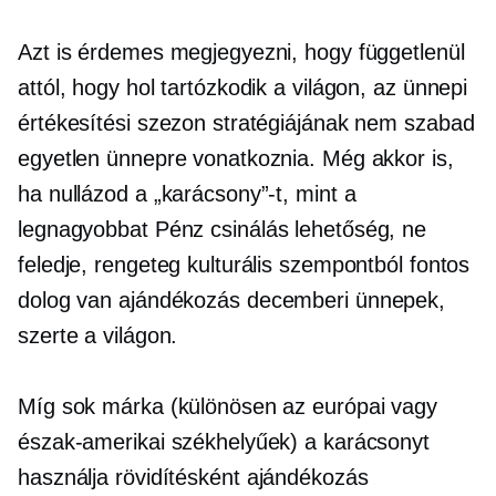
Azt is érdemes megjegyezni, hogy függetlenül
attól, hogy hol tartózkodik a világon, az ünnepi
értékesítési szezon stratégiájának nem szabad
egyetlen ünnepre vonatkoznia. Még akkor is,
ha nullázod a „karácsony”-t, mint a
legnagyobbat
Pénz csinálás
lehetőség, ne
feledje, rengeteg kulturális szempontból fontos
dolog van
ajándékozás
decemberi ünnepek,
szerte a világon.
Míg sok márka (különösen az európai vagy
észak-amerikai székhelyűek) a karácsonyt
használja rövidítésként
ajándékozás