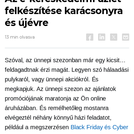
felkészítése karácsonyra
és újévre
13 min olvasva
Szóval, az ünnepi szezonban már egy kicsit…
feldagadtnak érzi magát. Legyen szó hálaadási
pulykaról, vagy ünnepi akciókról. És
megkapjuk. Az ünnepi szezon az ajánlatok
promóciójának maratonja az Ön online
áruházában. És remélhetőleg mostanra
elvégeztél néhány könnyű házi feladatot,
például a megszerzésen
Black Friday és Cyber