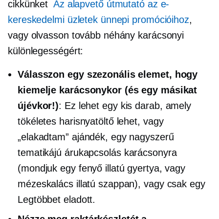
cikkünket
Az alapvető útmutató az e-
kereskedelmi üzletek ünnepi promócióihoz
,
vagy olvasson tovább néhány karácsonyi
különlegességért:
Válasszon egy szezonális elemet, hogy
kiemelje karácsonykor (és egy másikat
újévkor!)
: Ez lehet egy kis darab, amely
tökéletes harisnyatöltő lehet, vagy
„elakadtam” ajándék, egy nagyszerű
tematikájú
árukapcsolás
karácsonyra
(mondjuk egy fenyő illatú gyertya, vagy
mézeskalács illatú szappan), vagy csak egy
Legtöbbet eladott.
Nézze meg raktárkészletét a