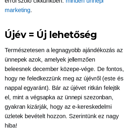
erről szóló cikkünkben.
minden ünnepi
marketing
.
Újév = Új lehetőség
Természetesen a legnagyobb
ajándékozás
az
ünnepek azok, amelyek jellemzően
beleesnek
december közepe-vége.
De fontos,
hogy ne feledkezzünk meg az újévről (este és
nappal egyaránt). Bár az újévet ritkán felejtik
el, mint a
végsapka
az ünnepi szezonban,
gyakran kizárják, hogy az e-kereskedelmi
üzletek bevételt hozzon. Szerintünk ez nagy
hiba!