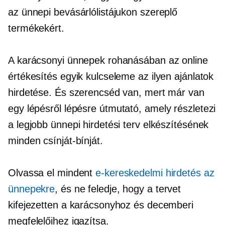
az ünnepi bevásárlólistájukon szereplő
termékekért.
A karácsonyi ünnepek rohanásában az online
értékesítés egyik kulcseleme az ilyen ajánlatok
hirdetése. És szerencséd van, mert már van
egy
lépésről lépésre
útmutató, amely részletezi
a legjobb ünnepi hirdetési terv elkészítésének
minden csínját-bínját.
Olvassa el mindent
e-kereskedelmi hirdetés az
ünnepekre
, és ne feledje, hogy a tervet
kifejezetten a karácsonyhoz és decemberi
megfelelőihez igazítsa.