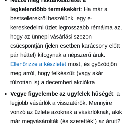
legkelendőbb termékekért
: Ha már a
bestsellerekről beszélünk, egy e-
kereskedelmi üzlet legrosszabb rémálma az,
hogy az ünnepi vásárlási szezon
csúcspontján (jelen esetben karácsony előtt
pár héttel) kifogynak a népszerű áruk.
Ellenőrizze a készletét
most, és győződjön
meg arról, hogy felkészült (vagy akár
túlzottan is) a decemberi akciókra.
Vegye figyelembe az ügyfelek hűségét
: a
legjobb vásárlók a visszatérők. Mennyire
vonzó az üzlete azoknak a vásárlóknak, akik
már megvásárolták (és szerették!) az áruit?