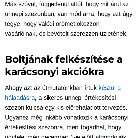
Más szóval, függetlenül attól, hogy mit árul az
ünnepi szezonban, van mód arra, hogy ezt úgy
tegye, hogy valódi örömet okozzon
vásárlóinak, és bevételt szerezzen üzletének.
Boltjának felkészítése a
karácsonyi akciókra
Ahogy azt az útmutatónkban írtuk
készül a
hálaadásra
, a sikeres ünnepi értékesítési
szezon kulcsa egy kis előrehaladott tervezés.
Ugyanez még inkább vonatkozik a karácsonyi
értékesítési szezonra, mert fogadhat, hogy
ügyfelei még december 1-je előtt átgondolják