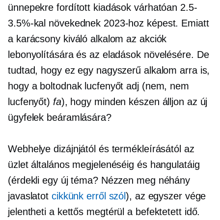
ünnepekre fordított kiadások várhatóan 2.5-
3.5%-kal növekednek 2023-hoz képest. Emiatt
a karácsony kiváló alkalom az akciók
lebonyolítására és az eladások növelésére. De
tudtad, hogy ez egy nagyszerű alkalom arra is,
hogy a boltodnak lucfenyőt adj (nem, nem
lucfenyőt)
fa
), hogy minden készen álljon az új
ügyfelek beáramlására?
Webhelye dizájnjától és termékleírásától az
üzlet általános megjelenéséig és hangulatáig
(érdekli egy új téma? Nézzen meg néhány
javaslatot
cikkünk erről szól
), az egyszer vége
jelentheti a
kettős
megtérül a befektetett idő.