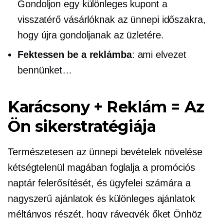
Gondoljon egy különleges kupont a
visszatérő vásárlóknak az ünnepi időszakra,
hogy újra gondoljanak az üzletére.
Fektessen be a reklámba
: ami elvezet
bennünket…
Karácsony + Reklám = Az
Ön sikerstratégiája
Természetesen az ünnepi bevételek növelése
kétségtelenül magában foglalja a promóciós
naptár felerősítését, és ügyfelei számára a
nagyszerű ajánlatok és különleges ajánlatok
méltányos részét, hogy rávegyék őket Önhöz