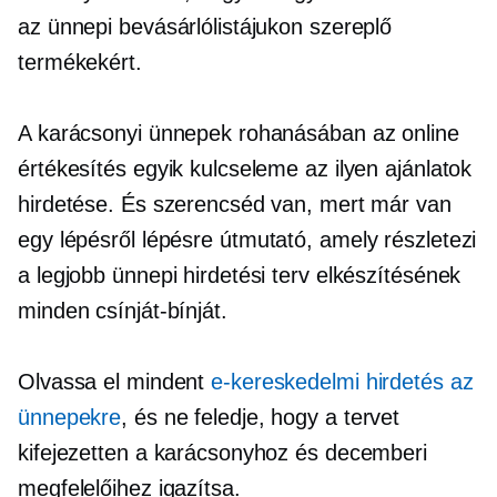
az ünnepi bevásárlólistájukon szereplő
termékekért.
A karácsonyi ünnepek rohanásában az online
értékesítés egyik kulcseleme az ilyen ajánlatok
hirdetése. És szerencséd van, mert már van
egy
lépésről lépésre
útmutató, amely részletezi
a legjobb ünnepi hirdetési terv elkészítésének
minden csínját-bínját.
Olvassa el mindent
e-kereskedelmi hirdetés az
ünnepekre
, és ne feledje, hogy a tervet
kifejezetten a karácsonyhoz és decemberi
megfelelőihez igazítsa.