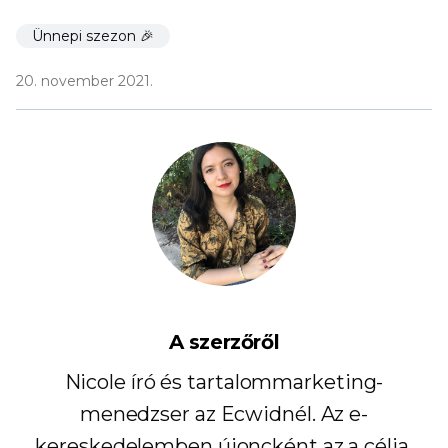
Ünnepi szezon 🎉
20. november 2021.
A szerzőről
Nicole író és tartalommarketing-
menedzser az Ecwidnél. Az e-
kereskedelemben újoncként az a célja,