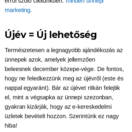
erről szóló cikkünkben.
minden ünnepi
marketing
.
Újév = Új lehetőség
Természetesen a legnagyobb
ajándékozás
az
ünnepek azok, amelyek jellemzően
beleesnek
december közepe-vége.
De fontos,
hogy ne feledkezzünk meg az újévről (este és
nappal egyaránt). Bár az újévet ritkán felejtik
el, mint a
végsapka
az ünnepi szezonban,
gyakran kizárják, hogy az e-kereskedelmi
üzletek bevételt hozzon. Szerintünk ez nagy
hiba!