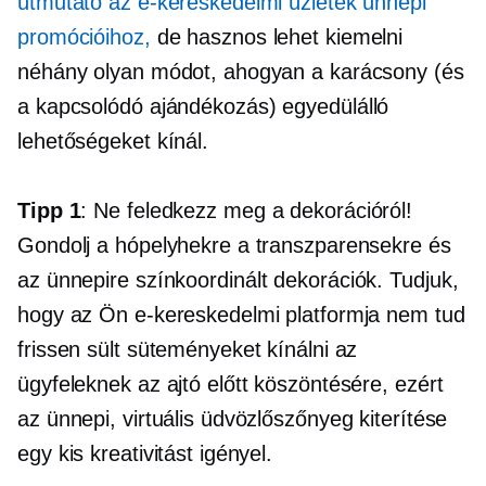
útmutató az e-kereskedelmi üzletek ünnepi
promócióihoz,
de hasznos lehet kiemelni
néhány olyan módot, ahogyan a karácsony (és
a kapcsolódó
ajándékozás)
egyedülálló
lehetőségeket kínál.
Tipp 1
: Ne feledkezz meg a dekorációról!
Gondolj a hópelyhekre a transzparensekre és
az ünnepire
színkoordinált
dekorációk. Tudjuk,
hogy az Ön e-kereskedelmi platformja nem tud
frissen sült süteményeket kínálni az
ügyfeleknek az ajtó előtt köszöntésére, ezért
az ünnepi, virtuális üdvözlőszőnyeg kiterítése
egy kis kreativitást igényel.