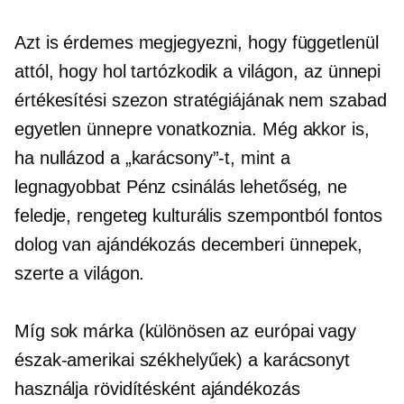
Azt is érdemes megjegyezni, hogy függetlenül
attól, hogy hol tartózkodik a világon, az ünnepi
értékesítési szezon stratégiájának nem szabad
egyetlen ünnepre vonatkoznia. Még akkor is,
ha nullázod a „karácsony”-t, mint a
legnagyobbat
Pénz csinálás
lehetőség, ne
feledje, rengeteg kulturális szempontból fontos
dolog van
ajándékozás
decemberi ünnepek,
szerte a világon.
Míg sok márka (különösen az európai vagy
észak-amerikai székhelyűek) a karácsonyt
használja rövidítésként
ajándékozás