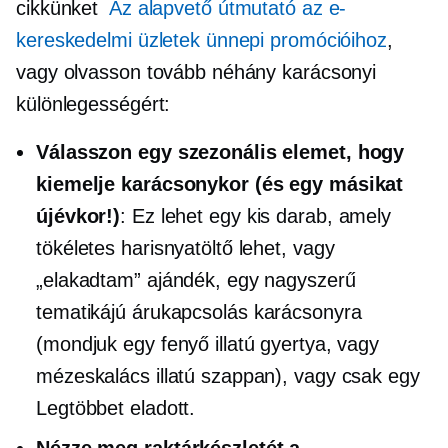
cikkünket
Az alapvető útmutató az e-
kereskedelmi üzletek ünnepi promócióihoz
,
vagy olvasson tovább néhány karácsonyi
különlegességért:
Válasszon egy szezonális elemet, hogy
kiemelje karácsonykor (és egy másikat
újévkor!)
: Ez lehet egy kis darab, amely
tökéletes harisnyatöltő lehet, vagy
„elakadtam” ajándék, egy nagyszerű
tematikájú
árukapcsolás
karácsonyra
(mondjuk egy fenyő illatú gyertya, vagy
mézeskalács illatú szappan), vagy csak egy
Legtöbbet eladott.
Nézze meg raktárkészletét a