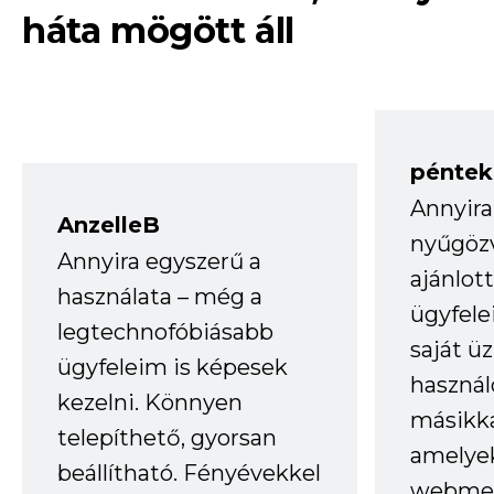
háta mögött áll
péntek
Annyira
AnzelleB
nyűgöz
Annyira egyszerű a
ajánlo
használata – még a
ügyfele
legtechnofóbiásabb
saját ü
ügyfeleim is képesek
haszná
kezelni. Könnyen
másikka
telepíthető, gyorsan
amelye
beállítható. Fényévekkel
webmes