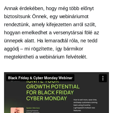
Annak érdekében, hogy még több előnyt
biztosítsunk Önnek, egy webináriumot
rendeztünk, amely kifejezetten arról szólt,
hogyan emelkedhet a versenytársai fölé az
ünnepek alatt. Ha lemaradtál róla, ne tedd
aggódj – mi
rögzítette, így bármikor
megtekintheti a webinárium felvételét.
Black Friday és Cyber ​​Monday webinárium
ból
ből
Ecwid a Lightspeedtől
on
Vimeo
.