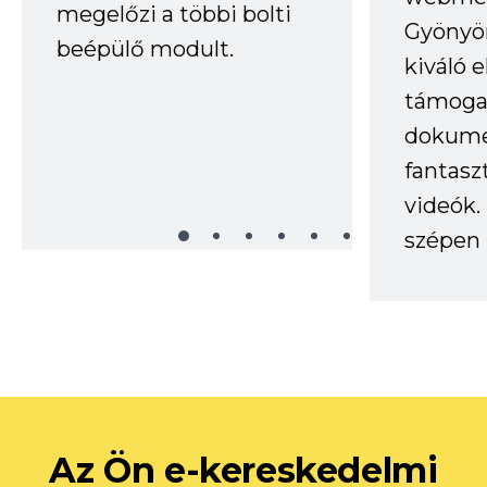
megelőzi a többi bolti
Gyönyör
beépülő modult.
kiváló 
támogat
dokume
fantasz
videók
szépen 
Az Ön e-kereskedelmi