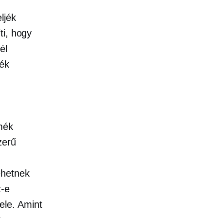
ljék
ti, hogy
él
mék
mék
zerű
ehetnek
z-e
ele. Amint