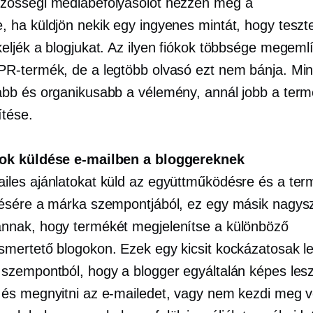
zösségi médiabefolyásolót nézzen meg a
, ha küldjön nekik egy ingyenes mintát, hogy teszte
keljék a blogjukat. Az ilyen fiókok többsége megemlí
PR-termék, de a legtöbb olvasó ezt nem bánja. Min
abb és organikusabb a vélemény, annál jobb a ter
ítése.
tok küldése e-mailben a bloggereknek
iles ajánlatokat küld az együttműködésre és a ter
tésére a márka szempontjából, ez egy másik nagys
nnak, hogy termékét megjelenítse a különböző
smertető blogokon. Ezek egy kicsit kockázatosak l
 szempontból, hogy a blogger egyáltalán képes les
 és megnyitni az e-mailedet, vagy nem kezdi meg v