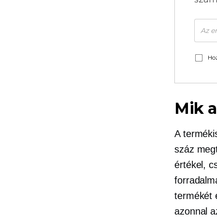
Hoz
Mik a
A terméki
száz megt
értékel, c
forradalm
termékét 
azonnal a