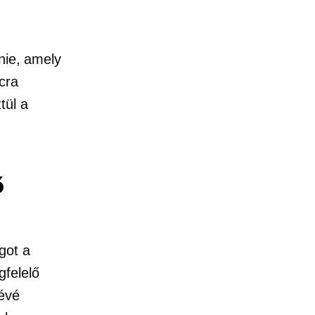
nie, amely
cra
tül a
ő
got a
gfelelő
révé