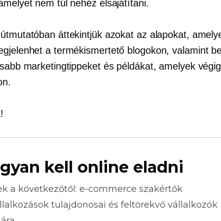
amelyet nem túl nehéz elsajátítani.
útmutatóban áttekintjük azokat az alapokat, amely
gjelenhet a termékismertető blogokon, valamint b
osabb marketingtippeket és példákat, amelyek végig
on.
!
gyan kell online eladni
ek a következőtől:
e-commerce
szakértők
llalkozások tulajdonosai és feltörekvő vállalkozók
ára.