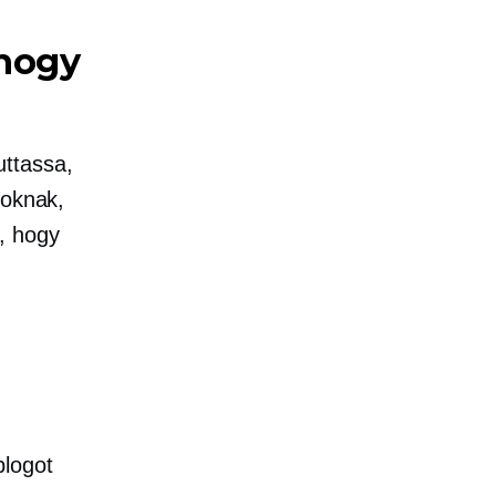
 hogy
ttassa,
toknak,
, hogy
blogot