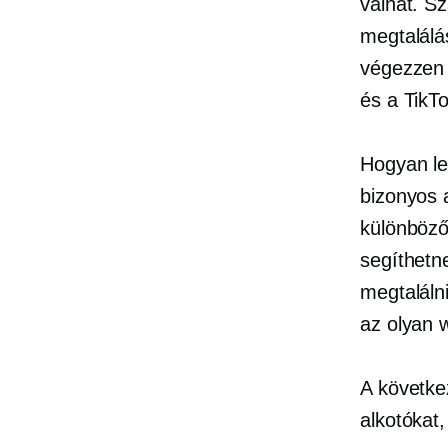
válhat. S
megtalálás
végezzen 
és a TikT
Hogyan le
bizonyos 
különböző
segíthetn
megtalálni
az olyan 
A követke
alkotókat,