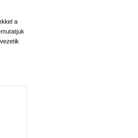
ekkel a
emutatjuk
vezetik