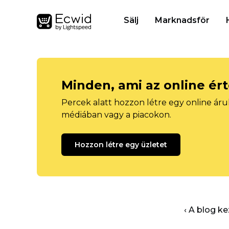
Sälj
Marknadsför
Minden, ami az online ér
Percek alatt hozzon létre egy online áru
médiában vagy a piacokon.
Hozzon létre egy üzletet
‹ A blog k