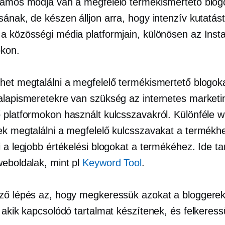
zámos módja van a megfelelő termékismertető blog
ának, de készen álljon arra, hogy intenzív kutatást
a közösségi média platformjain, különösen az Ins
okon.
het megtalálni a megfelelő termékismertető blogo
alapismeretekre van szükség az internetes marketin
 platformokon használt kulcsszavakról. Különféle 
ek megtalálni a megfelelő kulcsszavakat a termékh
 a legjobb értékelési blogokat a termékéhez. Ide t
weboldalak, mint pl
Keyword Tool
.
ző lépés az, hogy megkeressük azokat a bloggerek
 akik kapcsolódó tartalmat készítenek, és felkeress