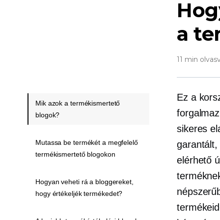
Hog
a t
11 min olvas
Ez a kors
Mik azok a termékismertető
forgalmaz
blogok?
sikeres e
Mutassa be termékét a megfelelő
garantált
termékismertető blogokon
elérhető ú
terméknek
Hogyan veheti rá a bloggereket,
népszerűb
hogy értékeljék termékedet?
termékeid