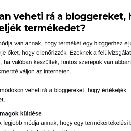
n veheti rá a bloggereket,
eljék termékedet?
dja van annak, hogy termékét egy bloggerhez elju
je őket, hogy ellenőrizzék. Ezeknek a felülvizsgála
, ha valóban készültek, fontos szerepük van abban
mertté váljon az interneten.
 módokon veheti rá a bloggereket, hogy értékeljék
t.
magok küldése
k legjobb módja annak, hogy egy termékértékelési 