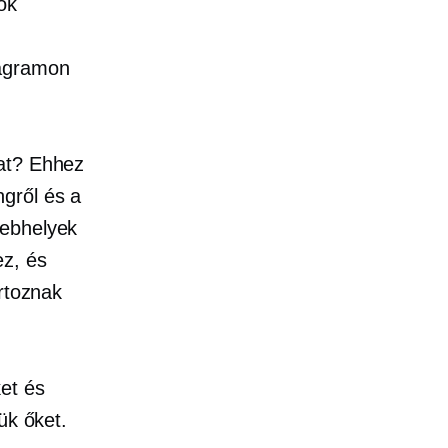
ok
tagramon
kat? Ehhez
gről és a
webhelyek
ez, és
artoznak
et és
ük őket.