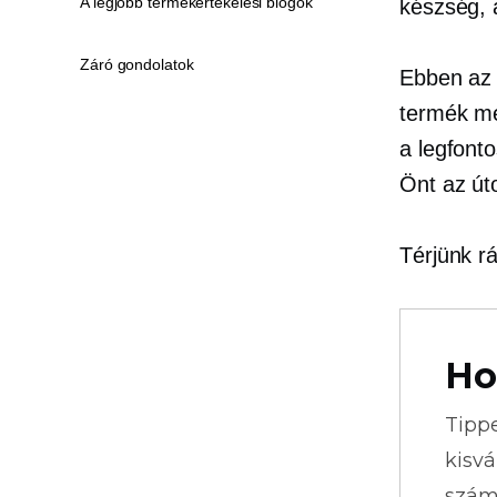
A legjobb termékértékelési blogok
készség, 
Záró gondolatok
Ebben az 
termék me
a legfont
Önt az út
Térjünk rá
Ho
Tipp
kisvá
szám