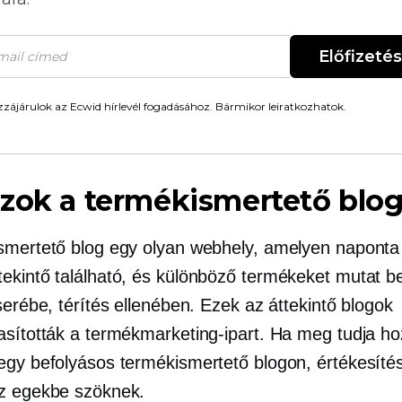
Előfizetés
zájárulok az Ecwid hírlevél fogadásához. Bármikor leiratkozhatok.
zok a termékismertető blo
smertető blog egy olyan webhely, amelyen naponta
ekintő található, és különböző termékeket mutat b
serébe, térítés ellenében. Ezek az áttekintő blogok
asították a termékmarketing-ipart. Ha meg tudja ho
egy befolyásos termékismertető blogon, értékesítés
z egekbe szöknek.