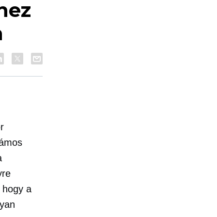
hez
n
r
számos
a
yre
 hogy a
lyan