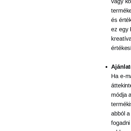
vagy kö
terméke
és érté
ez egy 
kreatív
értékes
Ajánla
Ha e-ma
áttekin
módja a
terméki
abból a
fogadni