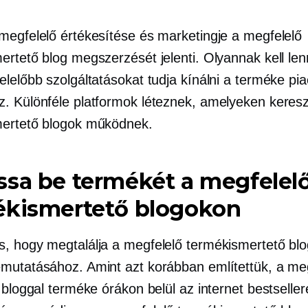
megfelelő értékesítése és marketingje a megfelelő
ertető blog megszerzését jelenti. Olyannak kell len
lelőbb szolgáltatásokat tudja kínálni a terméke pia
. Különféle platformok léteznek, amelyeken keresz
ertető blogok működnek.
sa be termékét a megfelel
ékismertető blogokon
, hogy megtalálja a megfelelő termékismertető blo
mutatásához. Amint azt korábban említettük, a me
 bloggal terméke órákon belül az internet bestselle