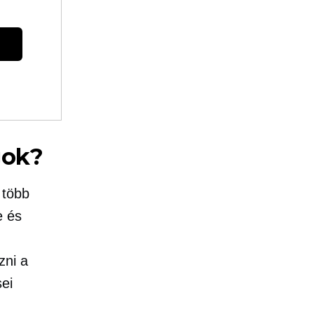
gok?
 több
e és
zni a
ei