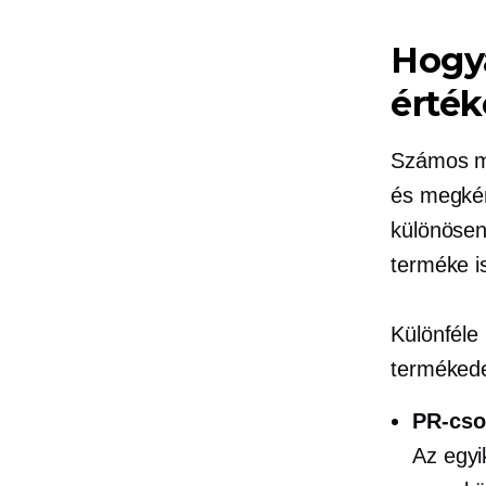
Hogya
érték
Számos mó
és megkér
különösen
terméke is
Különféle
termékede
PR-cso
Az egyi