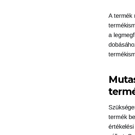
A termék 
termékism
a legmegfe
dobásához
termékism
Mutas
term
Szükséges
termék be
értékelési