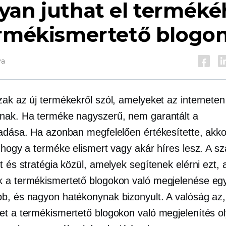
yan juthat el terméké
ermékismertető blogo
va
zak az új termékekről szól, amelyeket az interneten
nak. Ha terméke nagyszerű, nem garantált a
ladása. Ha azonban megfelelően értékesítette, akko
, hogy a terméke elismert vagy akár híres lesz. A 
t és stratégia közül, amelyek segítenek elérni ezt, 
 a termékismertető blogokon való megjelenése eg
b, és nagyon hatékonynak bizonyult. A valóság az,
et a termékismertető blogokon való megjelenítés o