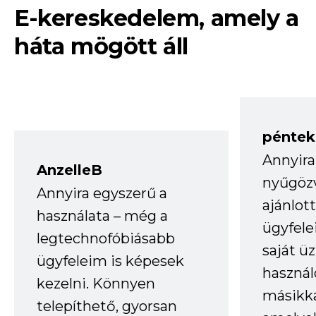
E-kereskedelem, amely a
háta mögött áll
péntek
Annyira
AnzelleB
nyűgöz
Annyira egyszerű a
ajánlo
használata – még a
ügyfele
legtechnofóbiásabb
saját ü
ügyfeleim is képesek
haszná
kezelni. Könnyen
másikka
telepíthető, gyorsan