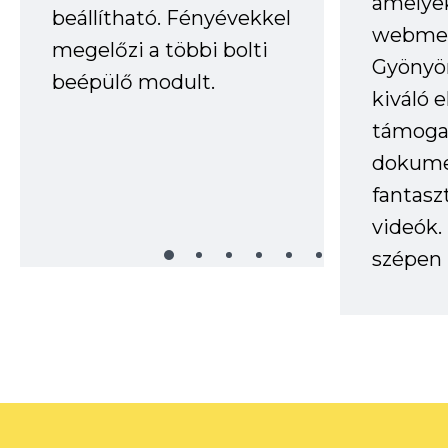
amelye
beállítható. Fényévekkel
webmes
megelőzi a többi bolti
Gyönyör
beépülő modult.
kiváló 
támogat
dokume
fantasz
videók
szépen 