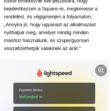
Előtte emlékeznie kell jelszavára, hogy
bejelentkezzen a Square-re, megkeresse a
rendelést, és végigmenjen a folyamaton;
„Annyira jó, hogy ugyanazt az alkalmazást
nyithatjuk meg, amelyet mindig minden
máshoz használunk, és szupergyorsan
visszafizethetjük valakinek az árát.”