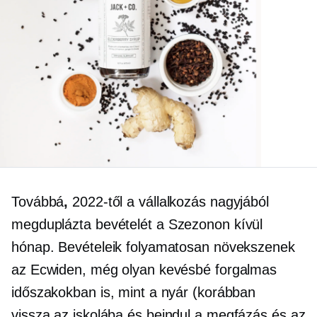
Továbbá
,
2022-től a vállalkozás nagyjából
megduplázta bevételét a
Szezonon kívül
hónap. Bevételeik folyamatosan növekszenek
az Ecwiden, még olyan kevésbé forgalmas
időszakokban is, mint a nyár (korábban
vissza az iskolába
és beindul a megfázás és az