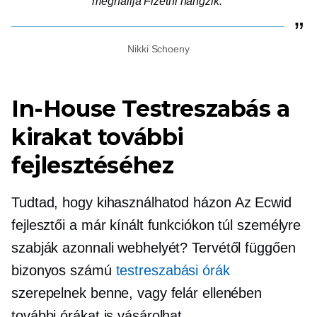
meghallja
Fizetni
hangzik.
Nikki Schoeny
In-House
Testreszabás a
kirakat további
fejlesztéséhez
Tudtad, hogy kihasználhatod
házon
Az Ecwid
fejlesztői a már kínált funkciókon túl személyre
szabják azonnali webhelyét? Tervétől függően
bizonyos számú
testreszabási órák
szerepelnek benne, vagy felár ellenében
további órákat is vásárolhat.