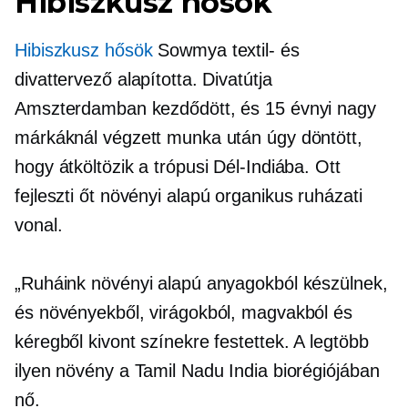
Hibiszkusz hősök
Hibiszkusz hősök
Sowmya textil- és
divattervező alapította. Divatútja
Amszterdamban kezdődött, és 15 évnyi nagy
márkáknál végzett munka után úgy döntött,
hogy átköltözik a trópusi Dél-Indiába. Ott
fejleszti őt
növényi alapú
organikus ruházati
vonal.
„Ruháink növényi alapú anyagokból készülnek,
és növényekből, virágokból, magvakból és
kéregből kivont színekre festettek. A legtöbb
ilyen növény a Tamil Nadu India biorégiójában
nő.