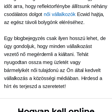
időt arra, hogy reflektorfénybe állítsunk néhány
csodálatos dolgot
női vállalkozók
Ecwid hajtja,
az egész
távoli
bolygónk eléréséhez.
Egy blogbejegyzés csak ilyen hosszú lehet, de
úgy gondoljuk, hogy minden vállalkozást
vezető nő megérdemli a
kiáltani.
Tehát
nyugodtan ossza meg üzletét vagy
bármelyikét
női tulajdonú
az Ön által kedvelt
vállalkozás a közösségi médiában. Hirdesd a
hírt és terjeszd a szeretetet!
Hogyan kell online