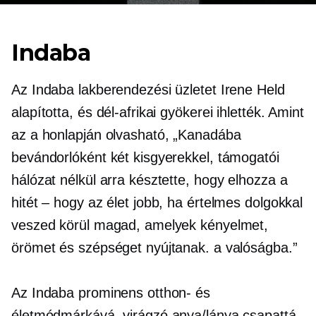
Indaba
Az Indaba lakberendezési üzletet Irene Held
alapította, és dél-afrikai gyökerei ihlették. Amint
az a honlapján olvasható, „Kanadába
bevándorlóként két kisgyerekkel, támogatói
hálózat nélkül arra késztette, hogy elhozza a
hitét – hogy az élet jobb, ha értelmes dolgokkal
veszed körül magad, amelyek kényelmet,
örömet és szépséget nyújtanak. a valóságba.”
Az Indaba prominens otthon- és
életmódmárkává, virágzó anya/lánya csapattá