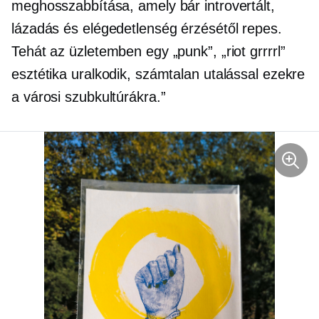
meghosszabbítása, amely bár introvertált,
lázadás és elégedetlenség érzésétől repes.
Tehát az üzletemben egy „punk”, „riot grrrrl”
esztétika uralkodik, számtalan utalással ezekre
a városi szubkultúrákra.”