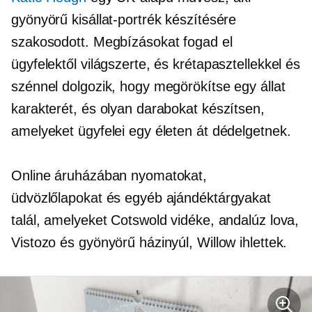
gyönyörű kisállat-portrék készítésére
szakosodott. Megbízásokat fogad el
ügyfelektől világszerte, és krétapasztellekkel és
szénnel dolgozik, hogy megörökítse egy állat
karakterét, és olyan darabokat készítsen,
amelyeket ügyfelei egy életen át dédelgetnek.
Online áruházában nyomatokat,
üdvözlőlapokat és egyéb ajándéktárgyakat
talál, amelyeket Cotswold vidéke, andalúz lova,
Vistozo és gyönyörű házinyúl, Willow ihlettek.