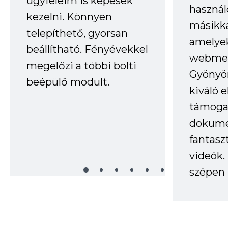
ügyfeleim is képesek
haszná
kezelni. Könnyen
másikka
telepíthető, gyorsan
amelye
beállítható. Fényévekkel
webmes
megelőzi a többi bolti
Gyönyör
beépülő modult.
kiváló 
támogat
dokume
fantasz
videók
szépen 