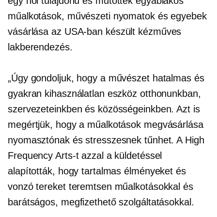
egy
női tulajdonú
és műtötték
egyablakos
műalkotások, művészeti nyomatok és egyebek
vásárlása
az USA-ban készült
kézműves
lakberendezés.
„Úgy gondoljuk, hogy a művészet hatalmas és
gyakran kihasználatlan eszköz otthonunkban,
szervezeteinkben és közösségeinkben. Azt is
megértjük, hogy a műalkotások megvásárlása
nyomasztónak és stresszesnek tűnhet. A High
Frequency Arts-t azzal a küldetéssel
alapították, hogy tartalmas élményeket és
vonzó tereket teremtsen műalkotásokkal és
barátságos, megfizethető szolgáltatásokkal.