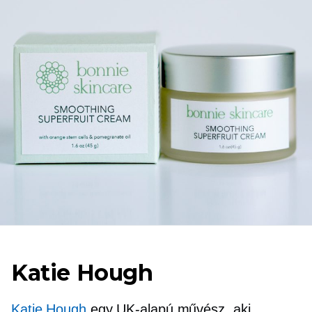
Katie Hough
Katie Hough
egy
UK-alapú
művész, aki