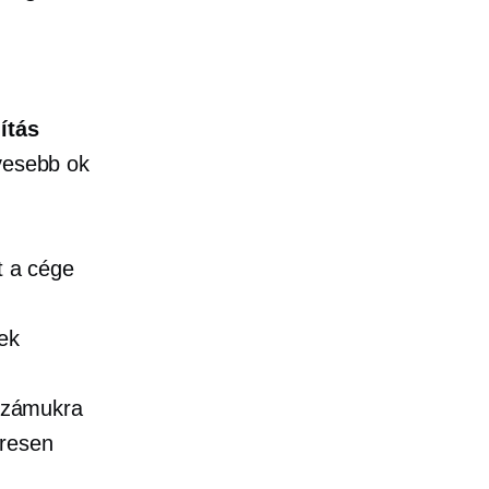
lítás
evesebb ok
t a cége
nek
 számukra
eresen