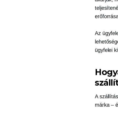
teljesíten
erőforrása
Az ügyfel
lehetőség
ügyfelei 
Hogya
száll
A szállítá
márka – 