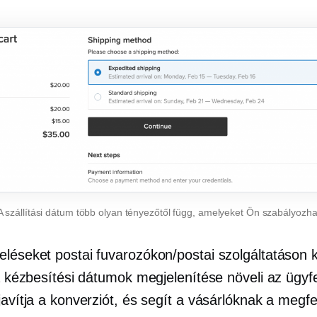
A szállítási dátum több olyan tényezőtől függ, amelyeket Ön szabályozha
eléseket postai fuvarozókon/postai szolgáltatáson k
 a kézbesítési dátumok megjelenítése növeli az ügyf
javítja a konverziót, és segít a vásárlóknak a megfe