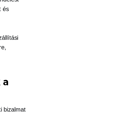
t és
llítási
re,
 a
ti bizalmat