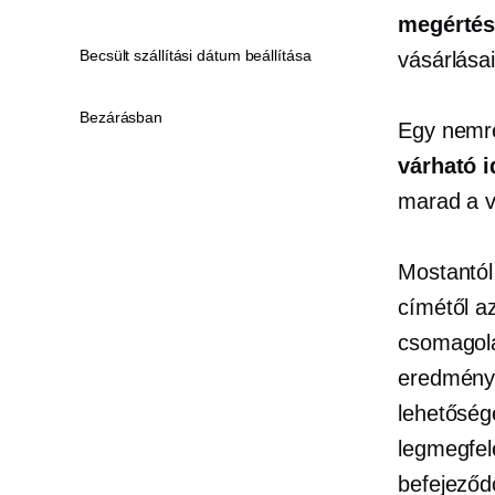
megértés
Becsült szállítási dátum beállítása
vásárlásai
Bezárásban
Egy nemré
várható 
marad a v
Mostantól 
címétől a
csomagolás
eredmények
lehetősége
legmegfel
befejeződö