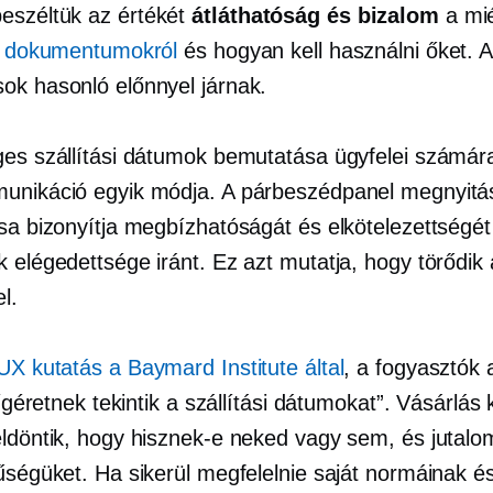
széltük az értékét
átláthatóság és bizalom
a mi
gi dokumentumokról
és hogyan kell használni őket. A 
ok hasonló előnnyel járnak.
ges szállítási dátumok bemutatása ügyfelei számár
unikáció egyik módja. A párbeszédpanel megnyitá
ása bizonyítja megbízhatóságát és elkötelezettségét
 elégedettsége iránt. Ez azt mutatja, hogy törődik
l.
UX kutatás a Baymard Institute által
, a fogyasztók
 „ígéretnek tekintik a szállítási dátumokat”. Vásárlás
eldöntik, hogy hisznek-e neked vagy sem, és jutalo
űségüket. Ha sikerül megfelelnie saját normáinak és