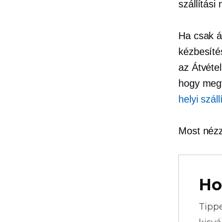
szállítási
Ha csak át
kézbesítés
az Átvétel
hogy megv
helyi szál
Most nézz
Ho
Tipp