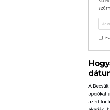
kisvá
szám
Hoz
Hogya
dátu
A Becsült 
opciókat a
azért font
akarják, 