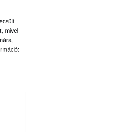
ecsült
t, mivel
ámára,
ormáció: