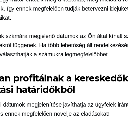
ék, így ennek megfelelően tudják betervezni idejüke
ikat.
ek számára megjelenő dátumok az Ön által kínált szá
ektől függenek. Ha több lehetőség áll rendelkezésé
kiválaszthatják a számukra legmegfelelőbbet.
n profitálnak a kereskedők
ítási határidőkből
si dátumok megjelenítése javíthatja az ügyfelek irán
és
ennek megfelelően növelje az eladásokat!