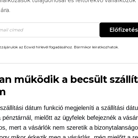
llalkozások tulajdonosai és feltörekvő vállalkozók
ára.
Előfizetés
zájárulok az Ecwid hírlevél fogadásához. Bármikor leiratkozhatok.
n működik a becsült szállít
m
szállítási dátum funkció megjeleníti a szállítási dát
 pénztárnál, mielőtt az ügyfelek befejeznék a vásár
os, mert a vásárlók nem szeretik a bizonytalanságot
hogy mikor érkezik meg a vásárlás, még mielőtt a r