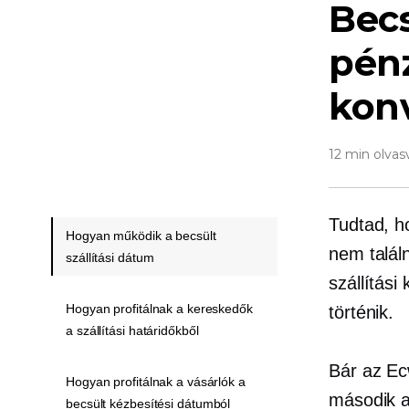
Becs
pénz
kon
12 min olvas
Tudtad, 
Hogyan működik a becsült
nem talál
szállítási dátum
szállítási
Hogyan profitálnak a kereskedők
történik.
a szállítási határidőkből
Bár az Ecw
Hogyan profitálnak a vásárlók a
második a
becsült kézbesítési dátumból