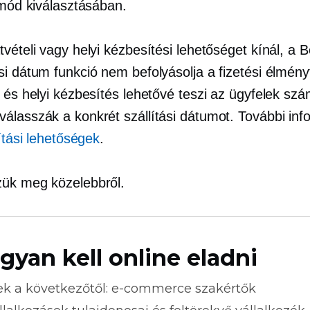
 mód kiválasztásában.
vételi vagy helyi kézbesítési lehetőséget kínál, a B
i dátum funkció nem befolyásolja a fizetési élmény
 és helyi kézbesítés lehetővé teszi az ügyfelek sz
álasszák a konkrét szállítási dátumot. További inf
lítási lehetőségek
.
ük meg közelebbről.
gyan kell online eladni
ek a következőtől:
e-commerce
szakértők