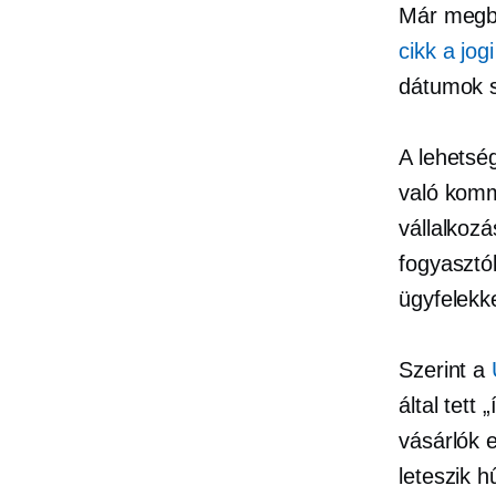
Már megbe
cikk a jo
dátumok s
A lehetsé
való komm
vállalkoz
fogyasztók
ügyfelekke
Szerint a
által tett
vásárlók 
leteszik h