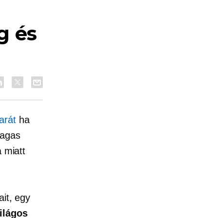
g és
arát
ha
magas
a miatt
ait, egy
ilágos