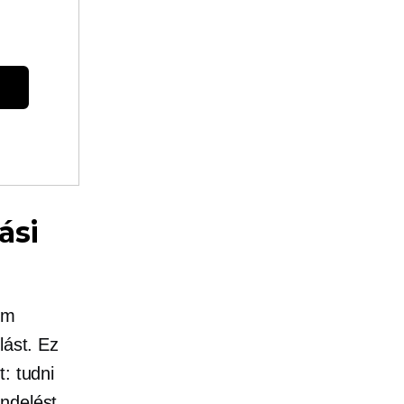
ási
um
lást. Ez
: tudni
endelést