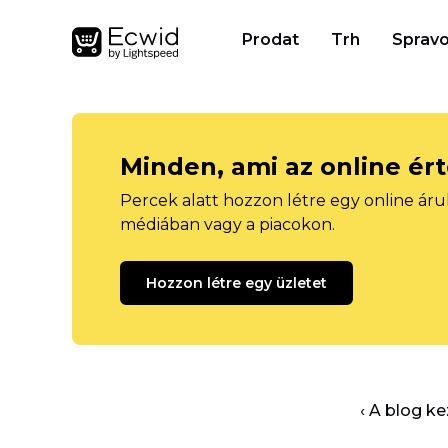
Prodat
Trh
Spravo
Minden, ami az online ér
Percek alatt hozzon létre egy online áru
médiában vagy a piacokon.
Hozzon létre egy üzletet
‹ A blog k