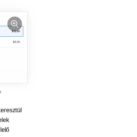
t
eresztül
elek
lelő