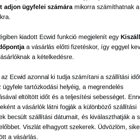
t adjon ügyfelei számára
mikorra számíthatnak a
kra.
giben kiadott Ecwid funkció megjelenít egy
Kiszál
időpontja
a vásárlás előtti fizetéskor, így eggyel k
ásárlóknak a kételkedésre.
az Ecwid azonnal ki tudja számítani a szállítási idő
z ügyfele tartózkodási helyéig, a megrendelés
ával eltöltött időt és a teljesítési sebességet. En
ént a vásárlók látni fogják a különböző szállítási
k becsült szállítási dátumait, és kiválaszthatják a
előbbet. Viszlát elhagyott szekerek. Üdvözlöm, sik
tt a vásárlás.