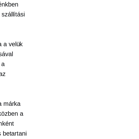
énkben
szállítási
a a velük
sával
 a
 az
 a márka
 közben a
mként
 betartani