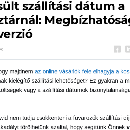
ült szállítási dátum a
tárnál: Megbízhatósá
verzió
va
hogy majdnem
az online vásárlók fele elhagyja a kos
nak kielégítő szállítási lehetőséget? Ez gyakran a 
 költségek vagy a szállítási dátumok bizonytalanság
id nem tudja csökkenteni a fuvarozók szállítási díj
kadályt törölhetünk azáltal, hogy segítünk Önnek
v