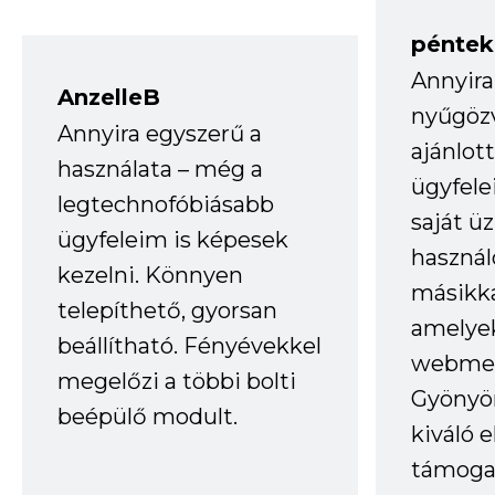
péntek
Annyira
AnzelleB
nyűgöz
Annyira egyszerű a
ajánlo
használata – még a
ügyfele
legtechnofóbiásabb
saját ü
ügyfeleim is képesek
haszná
kezelni. Könnyen
másikka
telepíthető, gyorsan
amelye
beállítható. Fényévekkel
webmes
megelőzi a többi bolti
Gyönyör
beépülő modult.
kiváló 
támogat