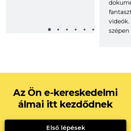
dokume
fantasz
videók
szépen 
Az Ön e-kereskedelmi
álmai itt kezdődnek
Első lépések