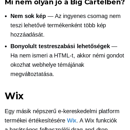
Mi nem olyan jó a Big Cartelben?
Nem sok kép
— Az ingyenes csomag nem
teszi lehetővé termékenként több kép
hozzáadását.
Bonyolult testreszabási lehetőségek
—
Ha nem ismeri a HTML-t, akkor némi gondot
okozhat webhelye témájának
megváltoztatása.
Wix
Egy másik népszerű e-kereskedelmi platform
termékei értékesítésére
Wix
. A Wix funkciók
a
barátságos felhasználói
drag-and-drop