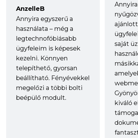
Annyira
AnzelleB
nyűgöz
Annyira egyszerű a
ajánlo
használata – még a
ügyfele
legtechnofóbiásabb
saját ü
ügyfeleim is képesek
haszná
kezelni. Könnyen
másikka
telepíthető, gyorsan
amelye
beállítható. Fényévekkel
webmes
megelőzi a többi bolti
Gyönyör
beépülő modult.
kiváló 
támogat
dokume
fantasz