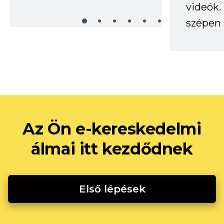
videók
szépen 
Az Ön e-kereskedelmi
álmai itt kezdődnek
Első lépések