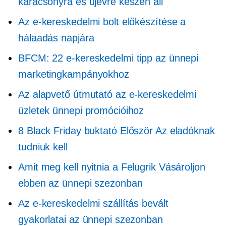
karácsonyra és újévre készen áll
Az e-kereskedelmi bolt előkészítése a
hálaadás napjára
BFCM: 22 e-kereskedelmi tipp az ünnepi
marketingkampányokhoz
Az alapvető útmutató az e-kereskedelmi
üzletek ünnepi promócióihoz
8 Black Friday buktató
Először
Az eladóknak
tudniuk kell
Amit meg kell nyitnia a
Felugrik
Vásároljon
ebben az ünnepi szezonban
Az e-kereskedelmi szállítás bevált
gyakorlatai az ünnepi szezonban