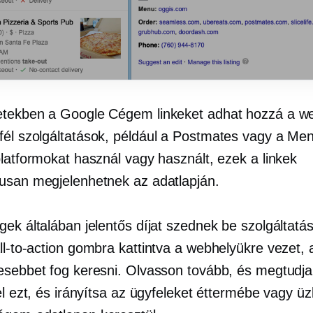
tekben a Google Cégem linkeket adhat hozzá a we
fél
szolgáltatások, például a Postmates vagy a Men
platformokat használ vagy használt, ezek a linkek
usan megjelenhetnek az adatlapján.
ek általában jelentős díjat szednek be szolgáltatás
ll-to-action
gombra kattintva a webhelyükre vezet, 
esebbet fog keresni. Olvasson tovább, és megtudj
el ezt, és irányítsa az ügyfeleket éttermébe vagy üz