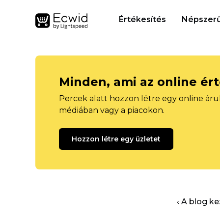
Értékesítés
Népszerű
Minden, ami az online ér
Percek alatt hozzon létre egy online áru
médiában vagy a piacokon.
Hozzon létre egy üzletet
‹ A blog k