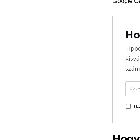
Google Cé
Ho
Tipp
kisvá
szám
Hoz
Hogy