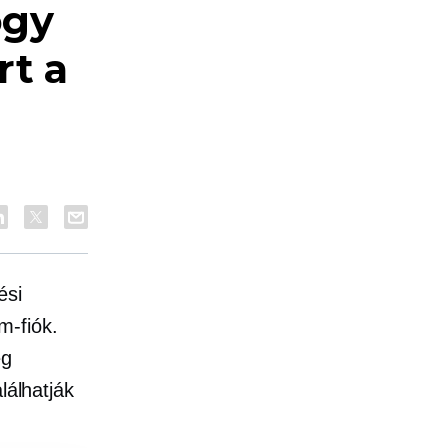
ogy
rt a
ési
m-fiók.
ég
lálhatják