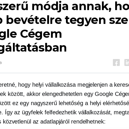
szerű módja annak, h
 bevételre tegyen sze
gle Cégem
gáltatásban
a
eretné, hogy helyi vállalkozása megjelenjen a keres
k között, akkor elengedhetetlen egy Google Cége
zött ez egy nagyszerű lehetőség a helyi elérhetős
. Így az ügyfelek felfedezhetik vállalkozását, megta
s közvetlenül az adatlapjáról rendelhetnek: