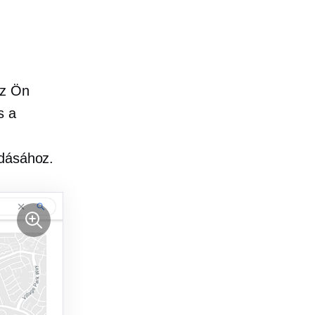
az Ön
s a
adásához.