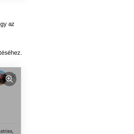
ogy az
téséhez.