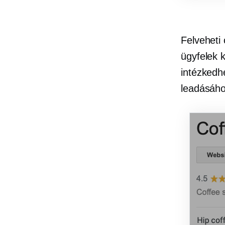
Felveheti
ügyfelek 
intézkedh
leadásáho