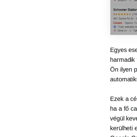
Egyes ese
harmadik 
Ön ilyen 
automatik
Ezek a cég
ha a fő
ca
végül kev
kerülheti 