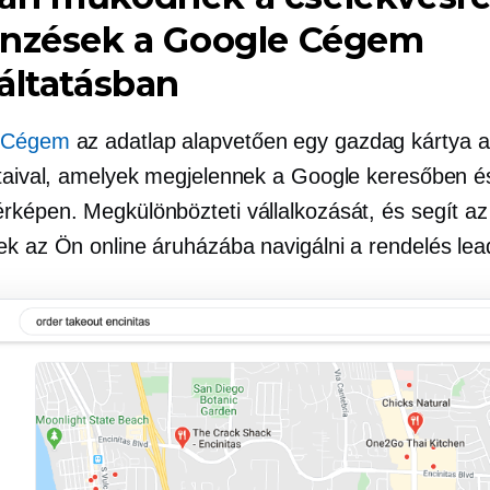
önzések a Google Cégem
áltatásban
 Cégem
az adatlap alapvetően egy gazdag kártya 
ataival, amelyek megjelennek a Google keresőben é
rképen. Megkülönbözteti vállalkozását, és segít az
ek az Ön online áruházába navigálni a rendelés le