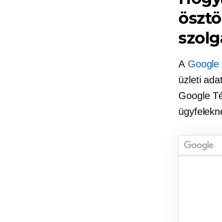
öszt
szolg
A
Google
üzleti ad
Google Té
ügyfelekn