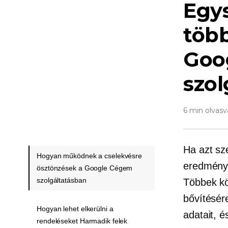
Egy
több
Goo
szol
6 min olvasv
Ha azt sz
Hogyan működnek a cselekvésre
eredménye
ösztönzések a Google Cégem
szolgáltatásban
Többek kö
bővítésére
Hogyan lehet elkerülni a
adatait, é
rendeléseket Harmadik felek