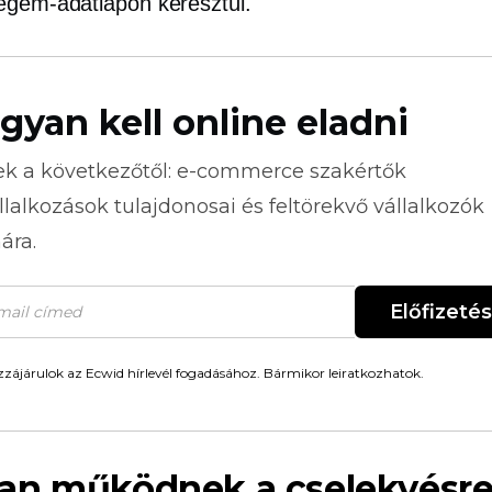
gem-adatlapon keresztül.
gyan kell online eladni
ek a következőtől:
e-commerce
szakértők
llalkozások tulajdonosai és feltörekvő vállalkozók
ára.
Előfizetés
zájárulok az Ecwid hírlevél fogadásához. Bármikor leiratkozhatok.
an működnek a cselekvésr