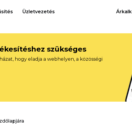
sítés
Üzletvezetés
Árkalk
tékesítéshez szükséges
házat, hogy eladja a webhelyen, a közösségi
ezdőlapjára