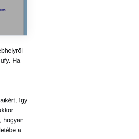
bhelyről
ufy. Ha
aikért, így
akkor
a, hogyan
letébe a