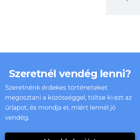
Szeretnél vendég lenni?
Szeretnénk érdekes történeteket
megosztani a közösséggel, töltse ki ezt az
űrlapot, és mondja el, miért lennél jó
vendég.