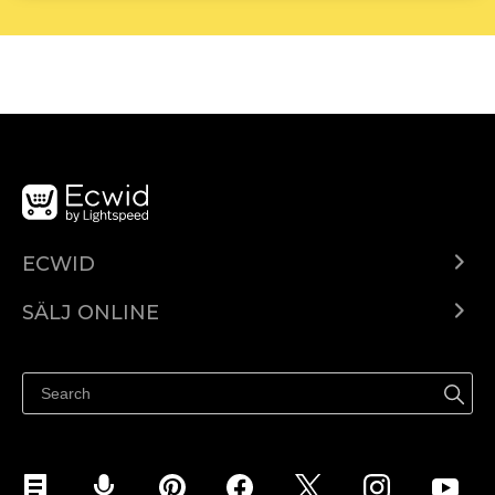
ECWID
Ecwid.com
SÄLJ ONLINE
Pris
Sälj överallt
Hjälpcenter
Sälj på Facebook
Sälj på Instagram