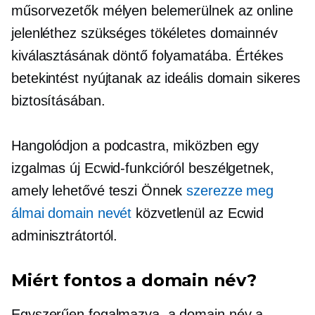
műsorvezetők mélyen belemerülnek az online
jelenléthez szükséges tökéletes domainnév
kiválasztásának döntő folyamatába. Értékes
betekintést nyújtanak az ideális domain sikeres
biztosításában.
Hangolódjon a podcastra, miközben egy
izgalmas új Ecwid-funkcióról beszélgetnek,
amely lehetővé teszi Önnek
szerezze meg
álmai domain nevét
közvetlenül az Ecwid
adminisztrátortól.
Miért fontos a domain név?
Egyszerűen fogalmazva, a domain név a