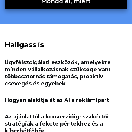
Mondd el, miért
Hallgass is
Ügyfélszolgálati eszközök, amelyekre
minden vállalkozásnak szüksége van:
többcsatornás támogatás, proaktív
csevegés és egyebek
Hogyan alakítja át az AI a reklámipart
Az ajánlattól a konverzióig: szakértői
stratégiák a fekete péntekhez és a
kiberhétfőhöz