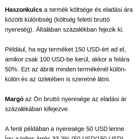
Haszonkulcs
a termék költsége és eladási ára
közötti különbség (költség feletti bruttó
nyereség). Általában százalékban fejezik ki.
Például, ha egy terméket 150 USD-ért ad el,
amikor csak 100 USD-be kerül, akkor a felára
50%. Ezt az ábrát minden termékénél külön-
külön és az üzletében is szeretné látni.
Margó
az Ön bruttó nyeresége az eladási ár
százalékában kifejezve.
A fenti példában a nyeresége 50 USD lenne.
Így a teljes árrés 33.3% (50 USD/150 USD)