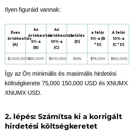
Ilyen figuráid vannak:
Az
Az
Éves
a felár
A felár
értékesítés
értékesítés
Jelölés
értékesítés
5%-a (B
10%-a
5%-a
10%-a
(D)
(A)
* D)
(C * D)
(B)
(C)
$1,000,000
$50,000
$100,000
150%
$75,000
$150,000
Így az Ön minimális és maximális hirdetési
költségkerete 75,000 150,000 USD és XNUMX
XNUMX USD.
2. lépés: Számítsa ki a korrigált
hirdetési költségkeretet