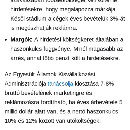
szakaszában többletköltséget kell költenie
hirdetésekre, hogy megalapozza márkája.
Késői stádium
a cégek éves bevételük 3%-át
is megúszhatják reklámra.
Margók:
A hirdetési költségkeret általában a
haszonkulcs függvénye. Minél magasabb az
árrés, annál több pénzt költ a hirdetésekre.
Az Egyesült Államok Kisvállalkozási
Adminisztrációja
tanácsolja
kiosztása
7-8%
bruttó bevételének marketingre és
reklámozásra fordítható, ha éves árbevétele 5
millió dollár alatt van, és a nettó haszonkulcs
10% és 12% között van
utóköltségek.