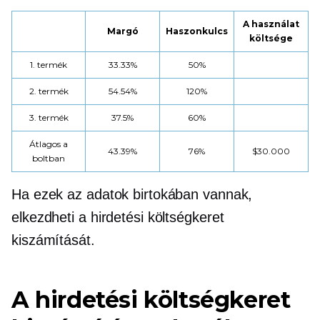
A használat
Margó
Haszonkulcs
költsége
1. termék
33.33%
50%
2. termék
54.54%
120%
3. termék
37.5%
60%
Átlagos a
43.39%
76%
$30.000
boltban
Ha ezek az adatok birtokában vannak,
elkezdheti a hirdetési költségkeret
kiszámítását.
A hirdetési költségkeret