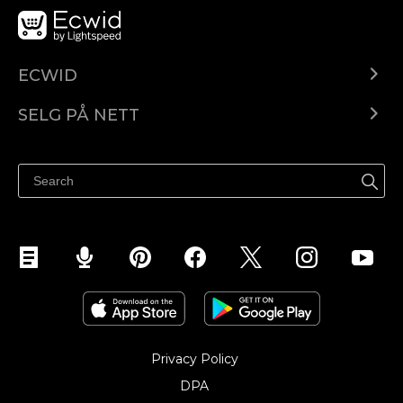
ECWID
Ecwid.com
SELG PÅ NETT
Pris
Selg hvor som helst
Hjelpesenter
Selg på Facebook
Selg på Instagram
Privacy Policy
DPA