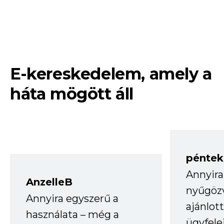
E-kereskedelem, amely a
háta mögött áll
péntek
Annyira
AnzelleB
nyűgöz
Annyira egyszerű a
ajánlo
használata – még a
ügyfele