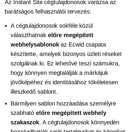
Az Instant Site cégtulajdonosok varázsa az
barátságos felhasználói
tervezés:
A cégtulajdonosok sokféle közül
választhatnak
előre megépített
webhelysablonok
az Ecwid csapata
készítette, amelyek bizonyos üzleti réseket
szolgálnak ki. Ez lehetővé teszi számukra,
hogy könnyen megtalálják a márkájuk
jövőképéhez és identitásához tökéletesen
illeszkedő sablont.
Bármilyen sablon hozzáadása személyre
szabható
előre megépített
webhely
szakaszok
. A cégtulajdonosok könnyedén
hozzáadhatják saját tartalmaikat és képeiket,