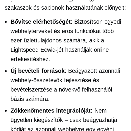
szakaszok és sablonok használatának előnyeit:
Bővítse elérhetőségét
: Biztosítson egyedi
webhelyterveket és erős funkciókat több
ezer üzlettulajdonos számára, akik a
Lightspeed Ecwid-jét használják online
értékesítéshez.
Új bevételi források
: Beágyazott azonnali
webhely-összetevők fejlesztése és
bevételszerzése a növekvő felhasználói
bázis számára.
Zökkenőmentes integrációját:
Nem
ügyetlen
kiegészítők – csak
beágyazhatja
kódját az azonnali webhelyre egy egyéni