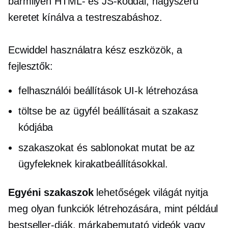
bármilyen HTML- és JS-kóddal, nagyszerű
keretet kínálva a testreszabáshoz.
Ecwiddel
használatra kész
eszközök, a
fejlesztők:
felhasználói beállítások UI-k létrehozása
töltse be az ügyfél beállításait a szakasz
kódjába
szakaszokat és sablonokat mutat be az
ügyfeleknek kirakatbeállításokkal.
Egyéni szakaszok
lehetőségek világát nyitja
meg olyan funkciók létrehozására, mint például
bestseller-diák, márkabemutató videók vagy