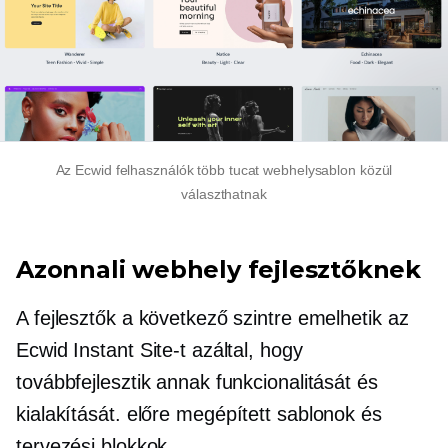
Az Ecwid felhasználók több tucat webhelysablon közül
választhatnak
Azonnali webhely fejlesztőknek
A fejlesztők a következő szintre emelhetik az
Ecwid Instant Site-t azáltal, hogy
továbbfejlesztik annak funkcionalitását és
kialakítását.
előre megépített
sablonok és
tervezési blokkok.