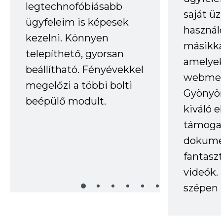
legtechnofóbiásabb
saját ü
ügyfeleim is képesek
haszná
kezelni. Könnyen
másikka
telepíthető, gyorsan
amelye
beállítható. Fényévekkel
webmes
megelőzi a többi bolti
Gyönyör
beépülő modult.
kiváló 
támogat
dokume
fantasz
videók
szépen 