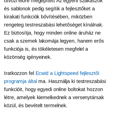
ötvözi
előre megépített
Az egyéni szakaszok
és sablonok pedig segítik a fejlesztőket a
kirakati funkciók bővítésében, miközben
rengeteg testreszabási lehetőséget kínálnak.
Ez biztosítja, hogy minden online áruház ne
csak a szemek lakomája legyen, hanem erős
funkciója is, és tökéletesen megfelel a
közönség igényeinek.
Iratkozzon fel
Ecwid a Lightspeed fejlesztői
programja által
ma. Használja ki testreszabási
funkcióit, hogy egyedi online boltokat hozzon
létre, amelyek kiemelkednek a versenytársak
közül, és bevételt termelnek.