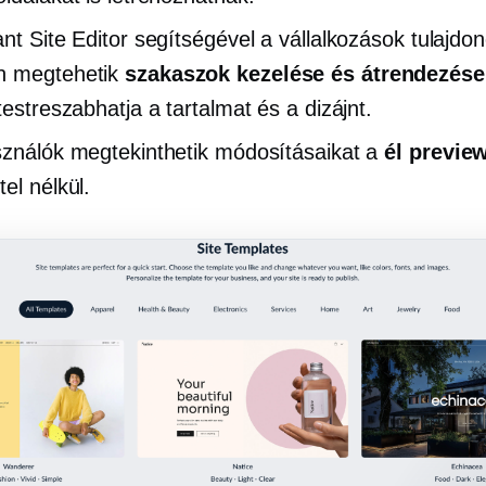
ant Site Editor segítségével a vállalkozások tulajdo
n megtehetik
szakaszok kezelése és átrendezése
testreszabhatja a tartalmat és a dizájnt.
sználók megtekinthetik módosításaikat a
él previe
el nélkül.