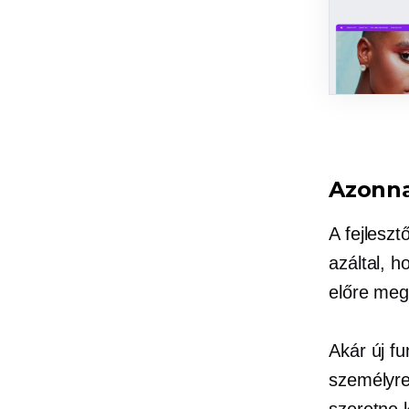
Azonna
A fejleszt
azáltal, h
előre meg
Akár új f
személyre