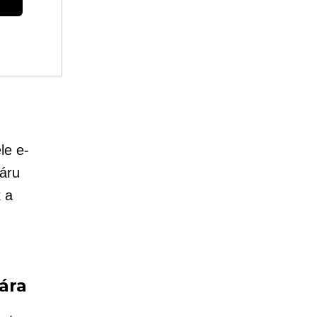
le e-
áru
 a
ára