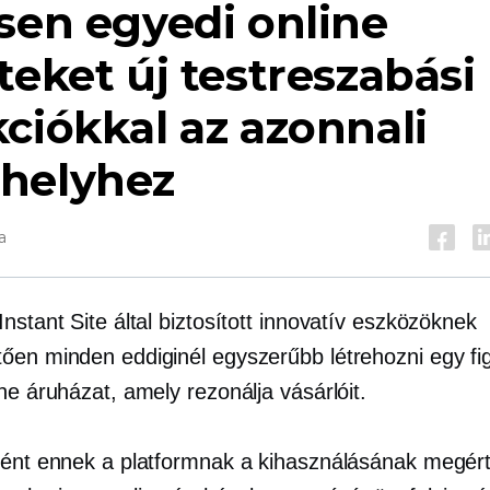
sen egyedi online
teket új testreszabási
ciókkal az azonnali
helyhez
a
nstant Site által biztosított innovatív eszközöknek
ően minden eddiginél egyszerűbb létrehozni egy fi
ne áruházat, amely rezonálja vásárlóit.
ként ennek a platformnak a kihasználásának megér