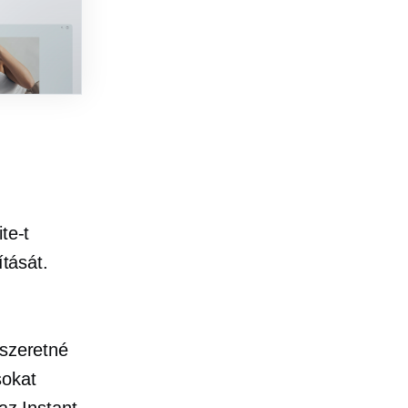
te-t
ítását.
 szeretné
sokat