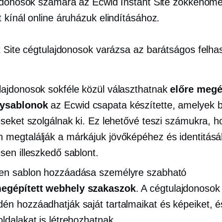
jdonosok számára az Ecwid Instant Site zökkenőm
 kínál online áruházuk elindításához.
t Site cégtulajdonosok varázsa az
barátságos felha
lajdonosok sokféle közül választhatnak
előre megé
ysablonok
az Ecwid csapata készítette, amelyek 
réseket szolgálnak ki. Ez lehetővé teszi számukra, h
 megtalálják a márkájuk jövőképéhez és identitás
esen illeszkedő sablont.
en sablon hozzáadása személyre szabható
egépített
webhely szakaszok
. A cégtulajdonosok
én hozzáadhatják saját tartalmaikat és képeiket, é
oldalakat is létrehozhatnak.