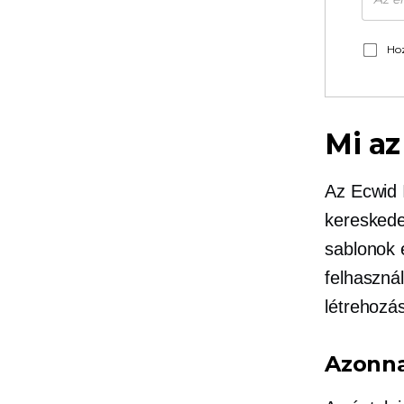
Hoz
Mi az
Az Ecwid 
kereskede
sablonok 
felhaszná
létrehozás
Azonna