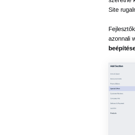
szeretne k
Site rugal
Fejlesztő
azonnali 
beépítés