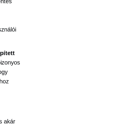
entes
sználói
pített
bizonyos
ogy
ához
s akár