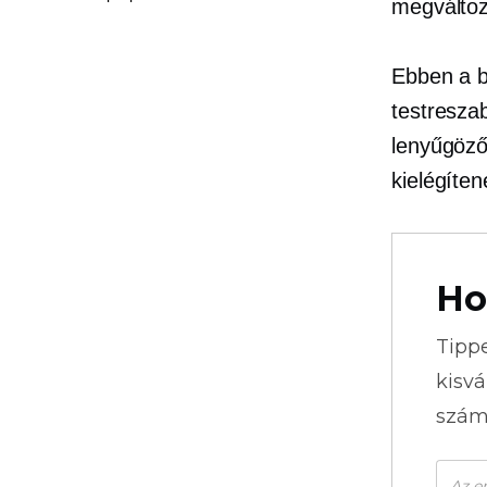
megváltoz
Ebben a b
testreszab
lenyűgöző
kielégíten
Ho
Tipp
kisvá
szám