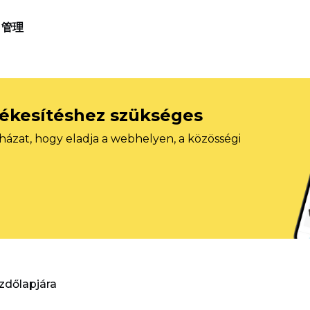
管理
tékesítéshez szükséges
házat, hogy eladja a webhelyen, a közösségi
ezdőlapjára