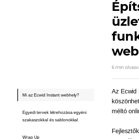
Épít
üzle
funk
web
6 min olvasv
Az Ecwid I
Mi az Ecwid Instant webhely?
köszönhet
méltó onli
Egyedi tervek létrehozása egyéni
szakaszokkal és sablonokkal
Fejlesztő
Wrap Up