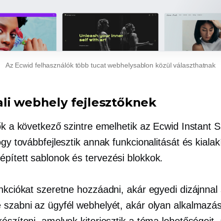
Az Ecwid felhasználók több tucat webhelysablon közül választhatnak
li webhely fejlesztőknek
ők a következő szintre emelhetik az Ecwid Instant Si
ogy továbbfejlesztik annak funkcionalitását és kialak
épített
sablonok és tervezési blokkok.
unkciókat szeretne hozzáadni, akár egyedi dizájnnal
 szabni az ügyfél webhelyét, akár olyan alkalmazá