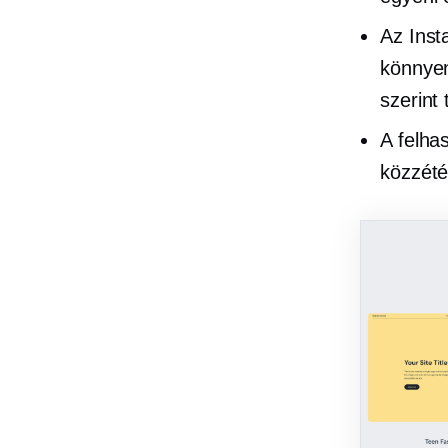
Az Inst
könnye
szerint 
A felha
közzétét