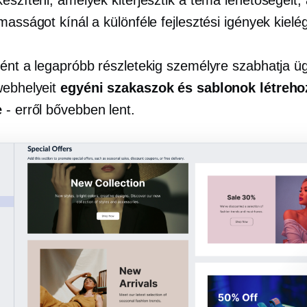
észíteni, amelyek kiterjesztik a téma lehetőségeit, 
masságot kínál a különféle fejlesztési igények kielé
ként a legapróbb részletekig személyre szabhatja üg
webhelyeit
egyéni szakaszok és sablonok létreho
e
- erről bővebben lent.