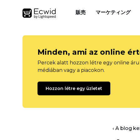
販売
マーケティング
Minden, ami az online ér
Percek alatt hozzon létre egy online áru
médiában vagy a piacokon.
Hozzon létre egy üzletet
‹ A blog k