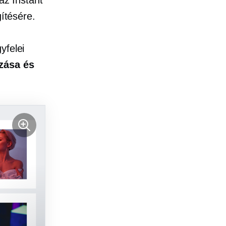
az Instant
gítésére.
yfelei
zása és