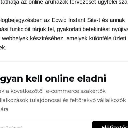
tathatja az online áruházak tervezését ügyfelei sz
logbejegyzésben az Ecwid Instant Site-t és annak
ási funkcióit tárjuk fel, gyakorlati betekintést nyújtv
 webhelyek készítéséhez, amelyek különféle üzleti
ek.
gyan kell online eladni
ek a következőtől:
e-commerce
szakértők
llalkozások tulajdonosai és feltörekvő vállalkozók
ára.
Előfizetés