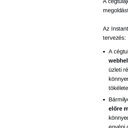
A cégtula
megoldást
Az Instan
tervezés:
A cégtu
webhel
üzleti 
könnyen
tökélet
Bármily
előre m
könnyed
egyéni 