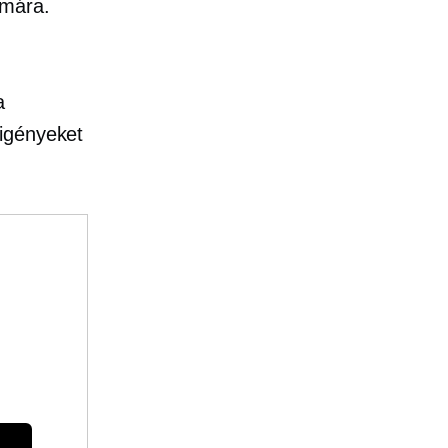
ámára.
a
 igényeket