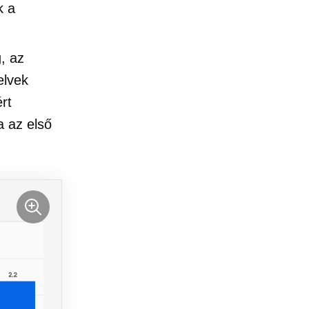
k a
, az
elvek
rt
a az első