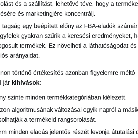
lást és a szállítást, lehetővé téve, hogy a termék
ésére és marketingjére koncentrálj.
e tagság egy
beépített
előny az FBA-eladók számára
gyfelek gyakran szűrik a keresési eredményeket, 
ogosult
termékek. Ez növelheti a láthatóságodat és
iós arányaidat.
on történő értékesítés azonban figyelemre méltó
l jár
kihívások
:
ny szinte minden termékkategóriában kiélezett.
on algoritmusának változásai egyik napról a mási
solhatják a termékeid rangsorolását.
orm minden eladás jelentős részét levonja átutalási d