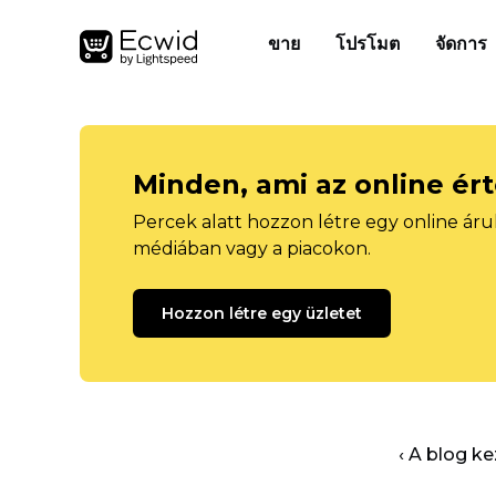
ขาย
โปรโมต
จัดการ
Minden, ami az online ér
Percek alatt hozzon létre egy online áru
médiában vagy a piacokon.
Hozzon létre egy üzletet
‹ A blog k