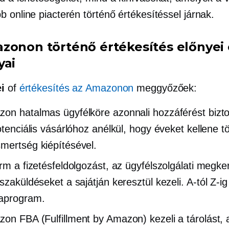
 online piacterén történő értékesítéssel járnak.
zonon történő értékesítés előnyei 
yai
i
of
értékesítés az Amazonon
meggyőzőek:
on hatalmas ügyfélköre azonnali hozzáférést bizto
otenciális vásárlóhoz anélkül, hogy éveket kellene tö
mertség kiépítésével.
orm a fizetésfeldolgozást, az ügyfélszolgálati megk
sszaküldéseket a sajátján keresztül kezeli.
A-tól Z-ig
aprogram.
on FBA (Fulfillment by Amazon) kezeli a tárolást, 