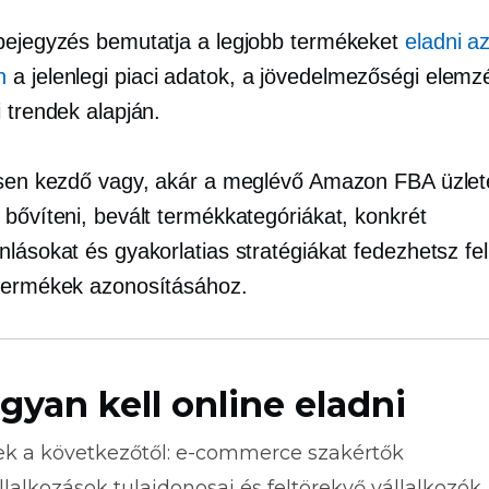
bejegyzés bemutatja a legjobb termékeket
eladni a
n
a jelenlegi piaci adatok, a jövedelmezőségi elemz
 trendek alapján.
esen kezdő vagy, akár a meglévő Amazon FBA üzlet
 bővíteni, bevált termékkategóriákat, konkrét
nlásokat és gyakorlatias stratégiákat fedezhetsz fe
termékek azonosításához.
gyan kell online eladni
ek a következőtől:
e-commerce
szakértők
llalkozások tulajdonosai és feltörekvő vállalkozók