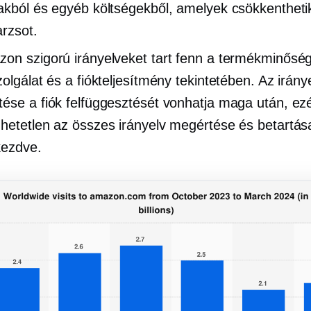
akból és egyéb költségekből, amelyek csökkentheti
arzsot.
on szigorú irányelveket tart fenn a termékminőség
zolgálat és a fiókteljesítmény tekintetében. Az irány
ése a fiók felfüggesztését vonhatja maga után, ezé
hetetlen az összes irányelv megértése és betartás
kezdve.