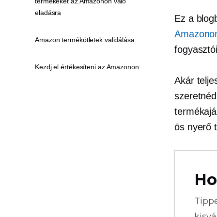
termékeket az Amazonon való
eladásra
Ez a blog
Amazono
Amazon termékötletek validálása
fogyasztói
Kezdj el értékesíteni az Amazonon
Akár telj
szeretnéd
termékajá
ös nyerő 
Ho
Tipp
kisvá