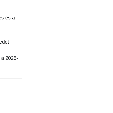
z
és és a
edet
l a 2025-