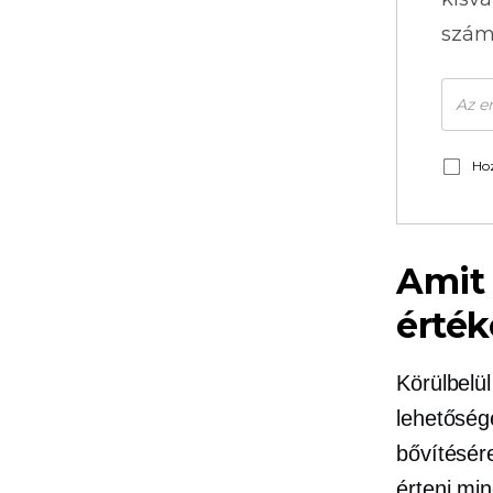
szám
Hoz
Amit 
érték
Körülbelü
lehetőség
bővítésér
érteni mi