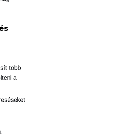
és
sít több
lteni a
ereséseket
a