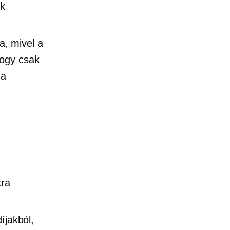
ek
, mivel a
hogy csak
 a
kra
íjakból,