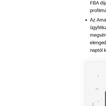
FBA díj
profitm
Az Amaz
ügyféls
megsért
elenged
naptól 