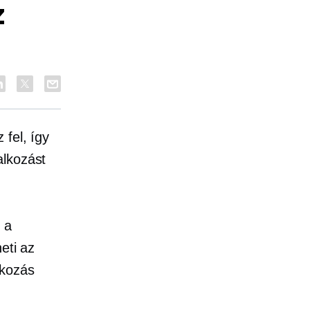
z
fel, így
alkozást
, a
eti az
lkozás