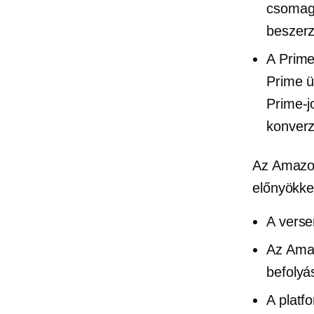
csomago
beszerz
A Prim
Prime ü
Prime-j
konverz
Az Amazon
előnyökke
A verse
Az Amaz
befolyá
A platf