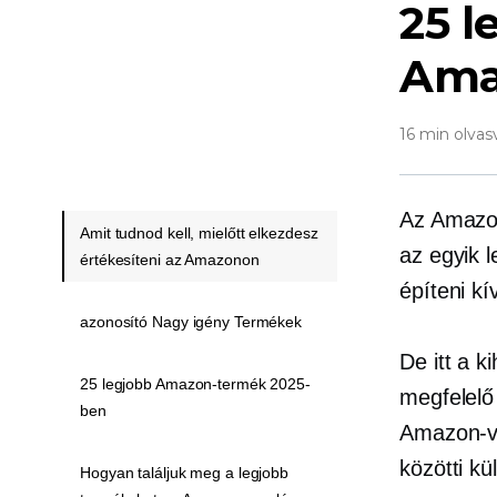
25 l
Ama
16 min olvas
Az Amazon
Amit tudnod kell, mielőtt elkezdesz
az egyik 
értékesíteni az Amazonon
építeni k
azonosító Nagy igény Termékek
De itt a k
25 legjobb Amazon-termék 2025-
megfelelő 
ben
Amazon-vá
közötti k
Hogyan találjuk meg a legjobb