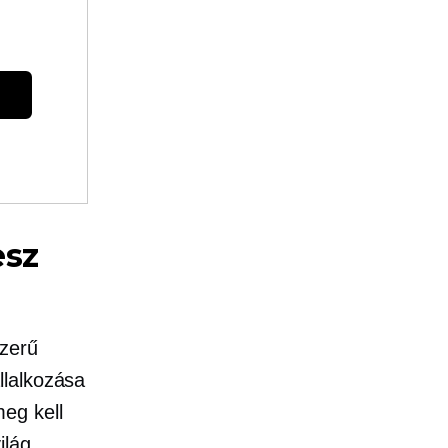
esz
zerű
llalkozása
eg kell
ilág