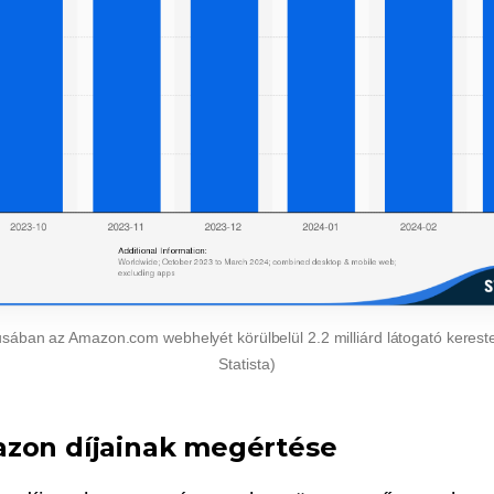
sában az Amazon.com webhelyét körülbelül 2.2 milliárd látogató kereste 
Statista)
zon díjainak megértése