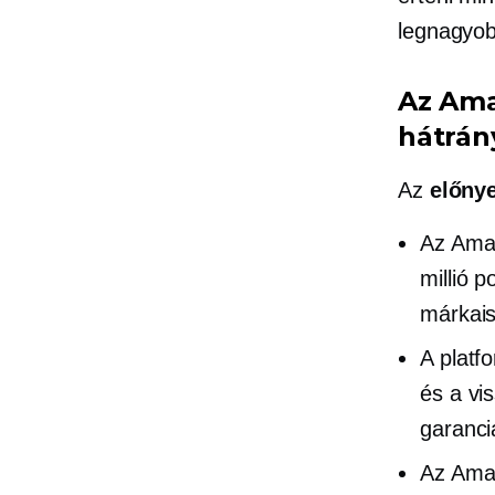
legnagyobb
Az Ama
hátrán
Az
előnye
Az Amaz
millió p
márkais
A platf
és a vi
garanci
Az Amaz