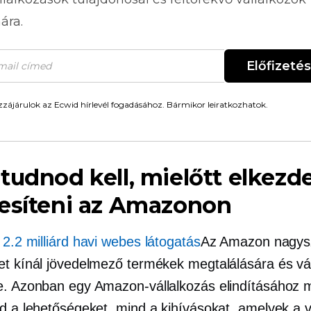
ára.
Előfizetés
zájárulok az Ecwid hírlevél fogadásához. Bármikor leiratkozhatok.
tudnod kell, mielőtt elkezd
esíteni az Amazonon
l
2.2 milliárd havi webes látogatás
Az Amazon nagys
et kínál jövedelmező termékek megtalálására és vá
e. Azonban egy Amazon-vállalkozás elindításához m
nd a lehetőségeket, mind a kihívásokat, amelyek a v