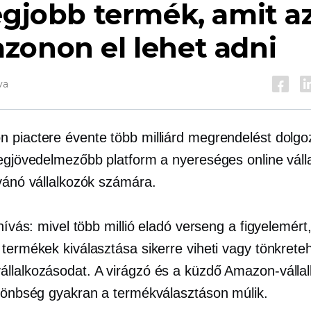
egjobb termék, amit a
zonon el lehet adni
va
 piactere évente több milliárd megrendelést dolgoz 
legjövedelmezőbb platform a nyereséges online váll
ívánó vállalkozók számára.
ihívás: mivel több millió eladó verseng a figyelemért
termékek kiválasztása sikerre viheti vagy tönkreteh
llalkozásodat. A virágzó és a küzdő Amazon-válla
ülönbség gyakran a termékválasztáson múlik.