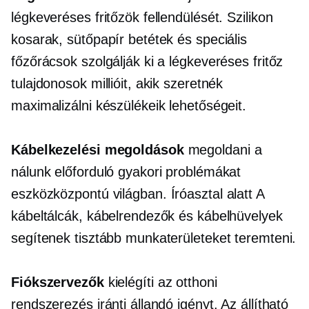
légkeveréses fritőzök fellendülését. Szilikon
kosarak, sütőpapír betétek és speciális
főzőrácsok szolgálják ki a légkeveréses fritőz
tulajdonosok millióit, akik szeretnék
maximalizálni készülékeik lehetőségeit.
Kábelkezelési megoldások
megoldani a
nálunk előforduló gyakori problémákat
eszközközpontú
világban.
Íróasztal alatt
A
kábeltálcák, kábelrendezők és kábelhüvelyek
segítenek tisztább munkaterületeket teremteni.
Fiókszervezők
kielégíti az otthoni
rendszerezés iránti állandó igényt. Az állítható