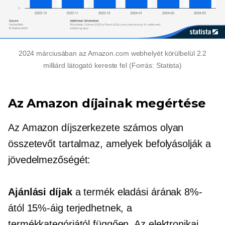
2024 márciusában az Amazon.com webhelyét körülbelül 2.2
milliárd látogató kereste fel (Forrás: Statista)
Az Amazon díjainak megértése
Az Amazon díjszerkezete számos olyan
összetevőt tartalmaz, amelyek befolyásolják a
jövedelmezőségét:
Ajánlási díjak
a termék eladási árának 8%-
ától 15%-áig terjedhetnek, a
termékkategóriától függően. Az elektronikai