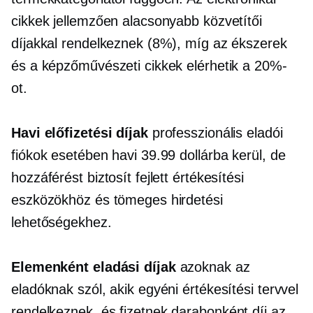
cikkek jellemzően alacsonyabb közvetítői
díjakkal rendelkeznek (8%), míg az ékszerek
és a képzőművészeti cikkek elérhetik a 20%-
ot.
Havi előfizetési díjak
professzionális eladói
fiókok esetében havi 39.99 dollárba kerül, de
hozzáférést biztosít fejlett értékesítési
eszközökhöz és tömeges hirdetési
lehetőségekhez.
Elemenként
eladási díjak
azoknak az
eladóknak szól, akik egyéni értékesítési tervvel
rendelkeznek, és fizetnek
darabonként
díj az