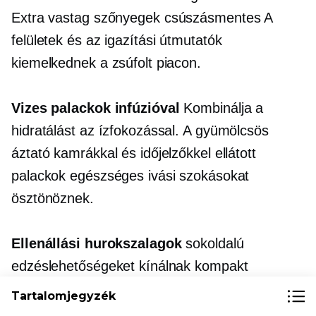
Extra vastag
szőnyegek
csúszásmentes
A
felületek és az igazítási útmutatók
kiemelkednek a zsúfolt piacon.
Vizes palackok infúzióval
Kombinálja a
hidratálást az ízfokozással. A gyümölcsös
áztató kamrákkal és időjelzőkkel ellátott
palackok egészséges ivási szokásokat
ösztönöznek.
Ellenállási hurokszalagok
sokoldalú
edzéslehetőségeket kínálnak kompakt
csomagokban. A több ellenállási szinttel és
Tartalomjegyzék
edzésútmutatóval ellátott szettek átfogó