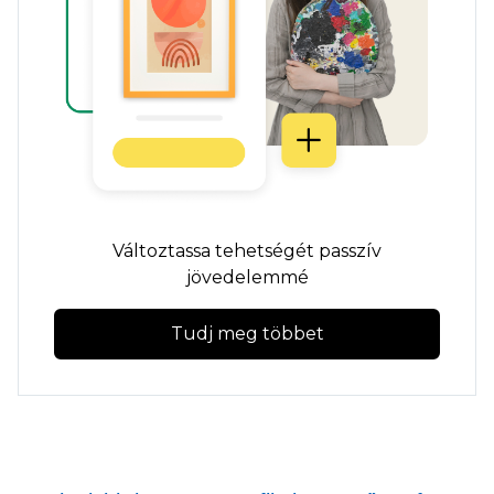
Változtassa tehetségét passzív
jövedelemmé
Tudj meg többet