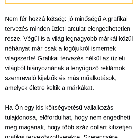
Nem fér hozzá kétség:
jó minőségű
A grafikai
tervezés minden üzleti arculat elengedhetetlen
része. Végül is a világ legnagyobb márkái közül
néhányat már csak a logójukról ismernek
világszerte! Grafikai tervezés nélkül az üzleti
világból hiányoznának a lenyűgöző reklámok,
szemrevaló
kijelzők és más műalkotások,
amelyek életre keltik a márkákat.
Ha Ön egy kis költségvetésű vállalkozás
tulajdonosa, előfordulhat, hogy nem engedheti
meg magának, hogy több száz dollárt kifizetjen
grafikai tervezőszoftverekre. Szerencsére,