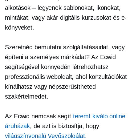
alkotások – legyenek
sablonokat, ikonokat,
mintákat, vagy akár digitális kurzusokat és e-
könyveket.
Szeretnéd bemutatni szolgáltatásaidat, vagy
építeni a személyes márkádat? Az Ecwid
segítségével könnyedén létrehozhatsz
professzionális weboldalt, ahol konzultációkat
kínálhatsz vagy népszerűsítheted
szakértelmedet.
Az Ecwid nemcsak segít
teremt
kiváló
online
áruházak
, de azt is biztosítja, hogy
világszínvonalú
Vevőszolgálat
.