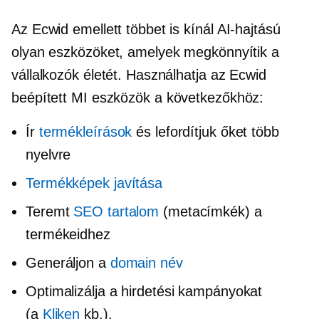
Az Ecwid emellett többet is kínál
AI-hajtású
olyan eszközöket, amelyek megkönnyítik a
vállalkozók életét. Használhatja az Ecwid
beépített
MI eszközök a következőkhöz:
Ír
termékleírások
és lefordítjuk őket több
nyelvre
Termékképek javítása
Teremt
SEO tartalom
(metacímkék) a
termékeidhez
Generáljon a
domain név
Optimalizálja a hirdetési kampányokat
(a
Kliken
kb.).