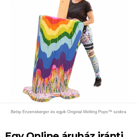
Betsy Enzensberger és egyik Original Melting Pops™ szobra
Egy Online áruház iránti