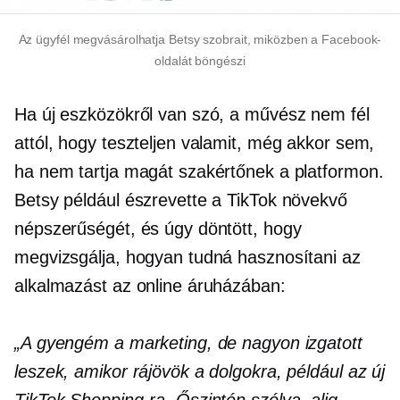
Az ügyfél megvásárolhatja Betsy szobrait, miközben a Facebook-
oldalát böngészi
Ha új eszközökről van szó, a művész nem fél
attól, hogy teszteljen valamit, még akkor sem,
ha nem tartja magát szakértőnek a platformon.
Betsy például észrevette a TikTok növekvő
népszerűségét, és úgy döntött, hogy
megvizsgálja, hogyan tudná hasznosítani az
alkalmazást az online áruházában:
„A gyengém a marketing, de nagyon izgatott
leszek, amikor rájövök a dolgokra, például az új
TikTok Shopping-ra. Őszintén szólva, alig