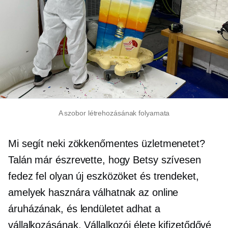
A szobor létrehozásának folyamata
Mi segít neki zökkenőmentes üzletmenetet?
Talán már észrevette, hogy Betsy szívesen
fedez fel olyan új eszközöket és trendeket,
amelyek hasznára válhatnak az online
áruházának, és lendületet adhat a
vállalkozásának. Vállalkozói élete kifizetődővé