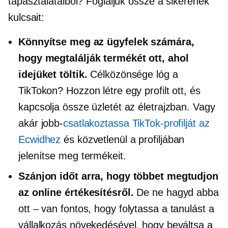
tapasztalataiból? Foglaljuk össze a sikerének
kulcsait:
Könnyítse meg az ügyfelek számára,
hogy megtalálják termékét ott, ahol
idejüket töltik.
Célközönsége lóg a
TikTokon? Hozzon létre egy profilt ott, és
kapcsolja össze üzletét az életrajzban. Vagy
akár
jobb-
csatlakoztassa TikTok-profilját az
Ecwidhez
és közvetlenül a profiljában
jelenítse meg termékeit.
Szánjon időt arra, hogy többet megtudjon
az online értékesítésről.
De ne hagyd abba
ott – van
fontos, hogy folytassa a tanulást a
vállalkozás növekedésével, hogy beváltsa a