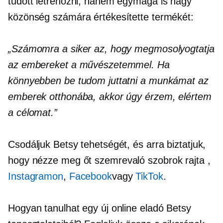
tudott létrehozni, hanem egymaga is nagy
közönség számára értékesítette termékét:
„Számomra a siker az, hogy megmosolyogtatja
az embereket a művészetemmel. Ha
könnyebben be tudom juttatni a munkámat az
emberek otthonába, akkor úgy érzem, elértem
a célomat.”
Csodáljuk Betsy tehetségét, és arra biztatjuk,
hogy nézze meg őt
szemrevaló
szobrok rajta
,
Instagramon
,
Facebook
vagy
TikTok
.
Hogyan tanulhat egy új online eladó Betsy