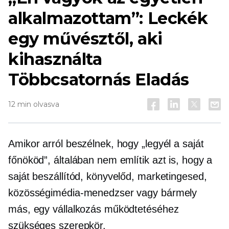
alkalmazottam”: Leckék
egy művésztől, aki
kihasználta
Többcsatornás
Eladás
12 min olvasva
Amikor arról beszélnek, hogy „legyél a saját
főnököd”, általában nem említik azt is, hogy a
saját beszállítód, könyvelőd, marketingesed,
közösségimédia-menedzser vagy bármely
más, egy vállalkozás működtetéséhez
szükséges szerepkör.