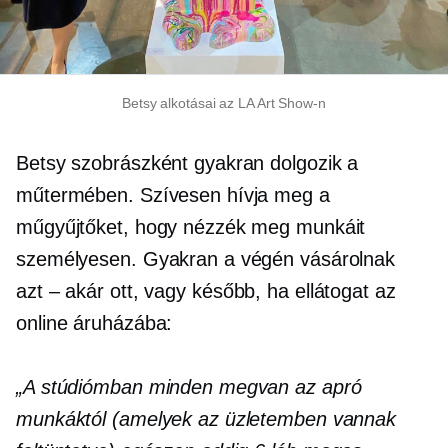
Betsy alkotásai az LA Art Show-n
Betsy szobrászként gyakran dolgozik a
műtermében. Szívesen hívja meg a
műgyűjtőket, hogy nézzék meg munkáit
személyesen. Gyakran a végén vásárolnak
azt – akár
ott, vagy később, ha ellátogat az
online áruházába:
„A stúdiómban minden megvan az apró
munkáktól (amelyek az üzletemben vannak