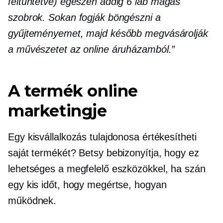
feltüntetve) egészen addig
6 láb
magas
szobrok. Sokan fogják böngészni a
gyűjteményemet, majd később megvásárolják
a művészetet az online áruházamból.”
A termék online
marketingje
Egy kisvállalkozás tulajdonosa értékesítheti
saját termékét? Betsy bebizonyítja, hogy ez
lehetséges a megfelelő eszközökkel, ha szán
egy kis időt, hogy megértse, hogyan
működnek.