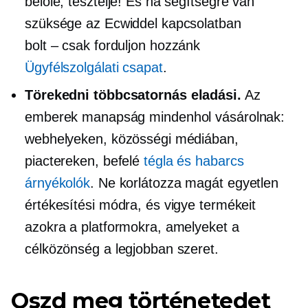
belőle, tesztelje! És ha segítségre van
szüksége az Ecwiddel kapcsolatban
bolt – csak
forduljon hozzánk
Ügyfélszolgálati csapat
.
Törekedni
többcsatornás
eladási.
Az
emberek manapság mindenhol vásárolnak:
webhelyeken, közösségi médiában,
piactereken, befelé
tégla és habarcs
árnyékolók
. Ne korlátozza magát egyetlen
értékesítési módra, és vigye termékeit
azokra a platformokra, amelyeket a
célközönség a legjobban szeret.
Oszd meg történetedet