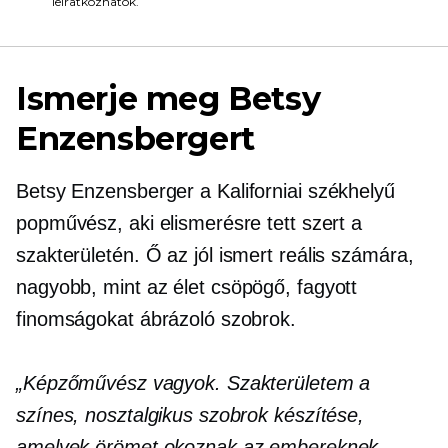
leiratkozhatok.
Ismerje meg Betsy
Enzensbergert
Betsy Enzensberger a
Kaliforniai székhelyű
popművész, aki elismerésre tett szert a
szakterületén. Ő az
jól ismert
reális számára,
nagyobb, mint az élet
csöpögő, fagyott
finomságokat ábrázoló szobrok.
„Képzőművész vagyok. Szakterületem a
színes, nosztalgikus szobrok készítése,
amelyek örömet okoznak az embereknek.