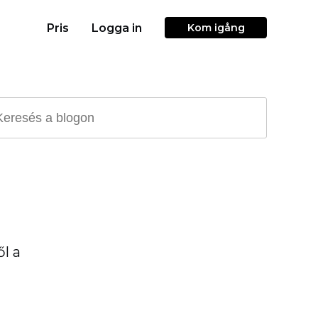
Pris
Logga in
Kom igång
l a