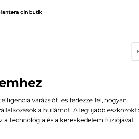
Hantera din butik
elemhez
lligencia varázslót, és fedezze fel, hogyan
állalkozások a hullámot. A legújabb eszközöktő
 a technológia és a kereskedelem fúziójával.