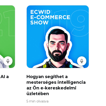
 AI a
Hogyan segíthet a
mesterséges intelligencia
az Ön e-kereskedelmi
üzletében
5 min olvasva