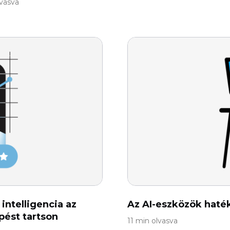
lvasva
intelligencia az
Az AI-eszközök haté
épést tartson
11 min olvasva