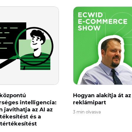
lközpontú
Hogyan alakítja át az
séges intelligencia:
reklámipart
 javíthatja az AI az
3 min olvasva
tékesítést és a
tértékesítést