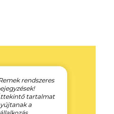
Remek rendszeres
ejegyzések!
ttekintő tartalmat
yújtanak a
állalkozás