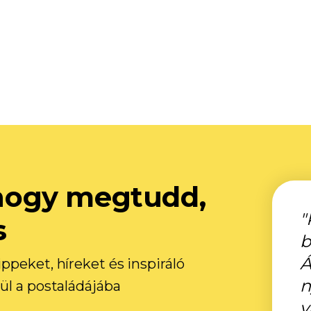
, hogy megtudd,
"
s
b
Á
ppeket, híreket és inspiráló
n
ül a postaládájába
v