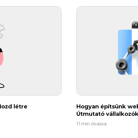
Hozd létre
Hogyan építsünk webo
Útmutató vállalkozó
11 min olvasva