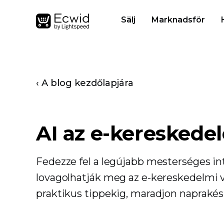
Sälj
Marknadsför
‹ A blog kezdőlapjára
AI az e-keresked
Fedezze fel a legújabb mesterséges inte
lovagolhatják meg az e-kereskedelmi v
praktikus tippekig, maradjon naprakész