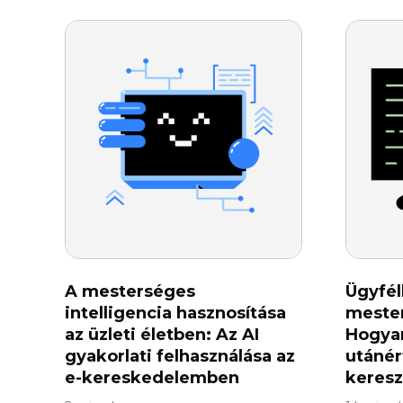
A mesterséges
Ügyfé
intelligencia hasznosítása
mester
az üzleti életben: Az AI
Hogyan
gyakorlati felhasználása az
utánér
e-kereskedelemben
keresz