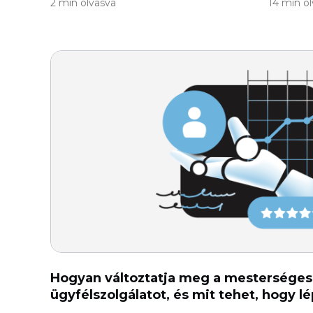
2 min olvasva
14 min o
Hogyan változtatja meg a mesterséges 
ügyfélszolgálatot, és mit tehet, hogy l