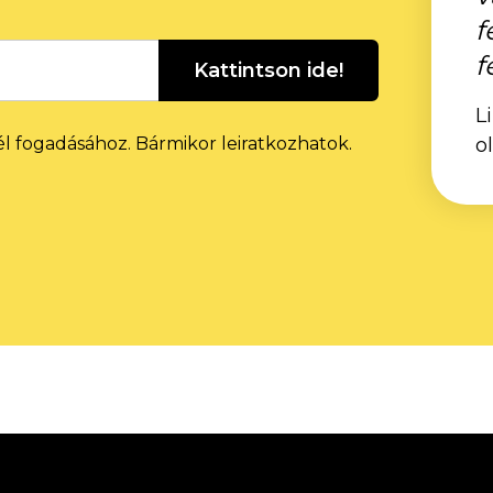
f
f
Kattintson ide!
L
él fogadásához. Bármikor leiratkozhatok.
o