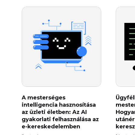
A mesterséges
Ügyfé
intelligencia hasznosítása
mester
az üzleti életben: Az AI
Hogyan
gyakorlati felhasználása az
utánér
e-kereskedelemben
keresz