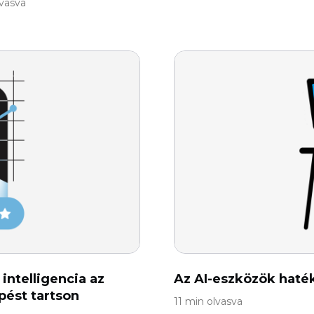
lvasva
intelligencia az
Az AI-eszközök haté
épést tartson
11 min olvasva