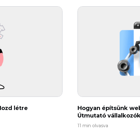
Hozd létre
Hogyan építsünk webo
Útmutató vállalkozó
11 min olvasva