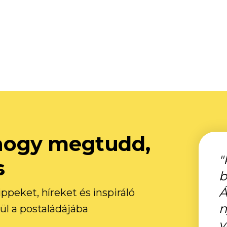
, hogy megtudd,
"
s
b
Á
ppeket, híreket és inspiráló
n
ül a postaládájába
v