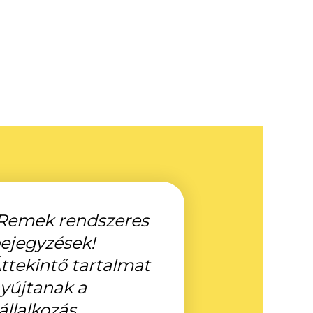
Remek rendszeres
ejegyzések!
ttekintő tartalmat
yújtanak a
állalkozás