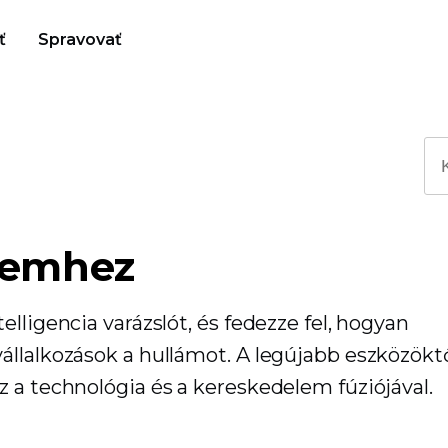
ť
Spravovať
elemhez
lligencia varázslót, és fedezze fel, hogyan
állalkozások a hullámot. A legújabb eszközöktő
 a technológia és a kereskedelem fúziójával.