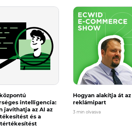
lközpontú
Hogyan alakítja át az
séges intelligencia:
reklámipart
 javíthatja az AI az
3 min olvasva
tékesítést és a
tértékesítést