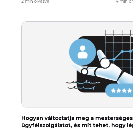
2 min olvasva
14 min o
Hogyan változtatja meg a mesterséges 
ügyfélszolgálatot, és mit tehet, hogy l