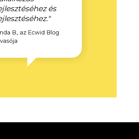
ejlesztéséhez és
ejlesztéséhez."
inda B., az Ecwid Blog
lvasója