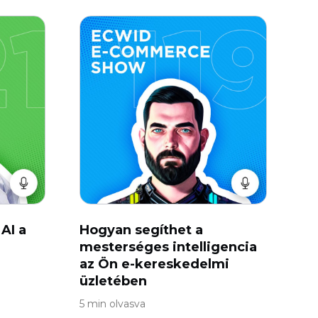
 AI a
Hogyan segíthet a
mesterséges intelligencia
az Ön e-kereskedelmi
üzletében
5 min olvasva