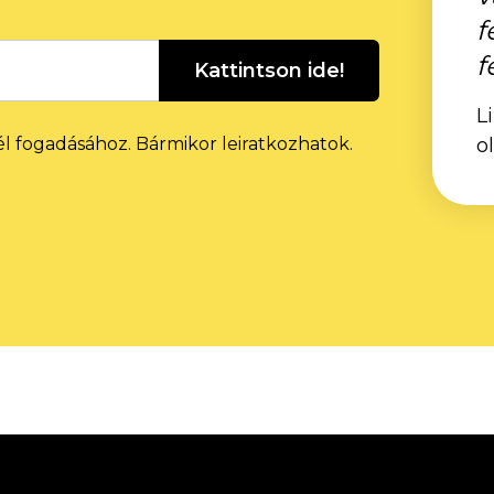
f
f
Kattintson ide!
L
él fogadásához. Bármikor leiratkozhatok.
o