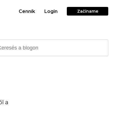
Cenník
Login
Začíname
l a