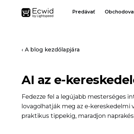
Predávať
Obchodova
‹ A blog kezdőlapjára
AI az e-keresked
Fedezze fel a legújabb mesterséges inte
lovagolhatják meg az e-kereskedelmi v
praktikus tippekig, maradjon naprakész