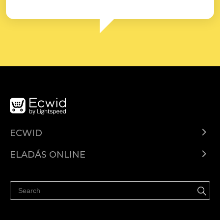
ECWID
Ecwid.com
ELADÁS ONLINE
Árkalkuláció
Eladni mindenhol
Súgó
Eladás a Facebookon
Eladás Instagramon