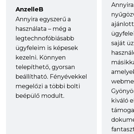
Annyira
AnzelleB
nyűgöz
Annyira egyszerű a
ajánlo
használata – még a
ügyfele
legtechnofóbiásabb
saját ü
ügyfeleim is képesek
haszná
kezelni. Könnyen
másikka
telepíthető, gyorsan
amelye
beállítható. Fényévekkel
webmes
megelőzi a többi bolti
Gyönyör
beépülő modult.
kiváló 
támogat
dokume
fantasz