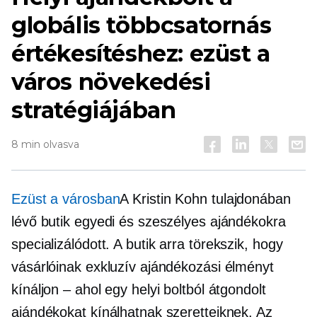
globális többcsatornás
értékesítéshez: ezüst a
város növekedési
stratégiájában
8 min olvasva
Ezüst a városban
A Kristin Kohn tulajdonában
lévő butik egyedi és szeszélyes ajándékokra
specializálódott
.
A butik arra törekszik, hogy
vásárlóinak exkluzív ajándékozási élményt
kínáljon – ahol egy helyi boltból átgondolt
ajándékokat kínálhatnak szeretteiknek. Az