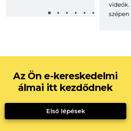
videók
szépen 
Az Ön e-kereskedelmi
álmai itt kezdődnek
Első lépések