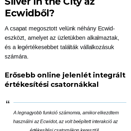
Silver in the City az
Ecwidből?
A csapat megosztott velünk néhány Ecwid-
eszközt, amelyet az üzletükben alkalmaztak,
és a legértékesebbet találták vállalkozásuk
számára.
Erősebb online jelenlét integrált
értékesítési csatornákkal
A legnagyobb funkció számomra, amikor elkezdtem
használni az Ecwidot, az volt
beépített
interakció az
értékesítési csatornákon keresztül.