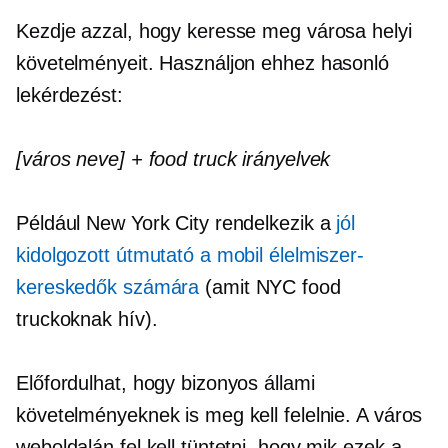
Kezdje azzal, hogy keresse meg városa helyi
követelményeit. Használjon ehhez hasonló
lekérdezést:
[város neve] + food truck irányelvek
Például New York City rendelkezik a
jól
kidolgozott útmutató a mobil élelmiszer-
kereskedők számára
(amit NYC food
truckoknak hív).
Előfordulhat, hogy bizonyos állami
követelményeknek is meg kell felelnie. A város
weboldalán fel kell tüntetni, hogy mik ezek a