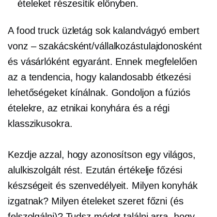
ételeket részesítik előnyben.
A food truck üzletág sok kalandvágyó embert
vonz – szakácsként/vállalkozástulajdonosként
és vásárlóként egyaránt. Ennek megfelelően
az a tendencia, hogy kalandosabb étkezési
lehetőségeket kínálnak. Gondoljon a fúziós
ételekre, az etnikai konyhára és a régi
klasszikusokra.
Kezdje azzal, hogy azonosítson egy világos,
alulkiszolgált rést. Ezután értékelje főzési
készségeit és szenvedélyeit. Milyen konyhák
izgatnak? Milyen ételeket szeret főzni (és
felszolgálni)? Tudsz módot találni arra, hogy