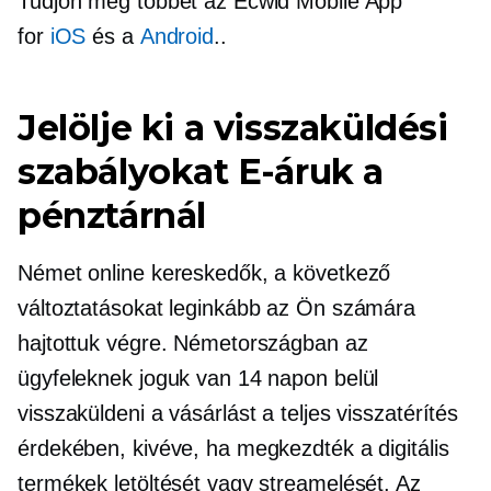
Tudjon meg többet az Ecwid Mobile App
for
iOS
és a
Android
..
Jelölje ki a visszaküldési
szabályokat
E-áruk
a
pénztárnál
Német online kereskedők, a következő
változtatásokat leginkább az Ön számára
hajtottuk végre. Németországban az
ügyfeleknek joguk van 14 napon belül
visszaküldeni a vásárlást a teljes visszatérítés
érdekében, kivéve, ha megkezdték a digitális
termékek letöltését vagy streamelését. Az