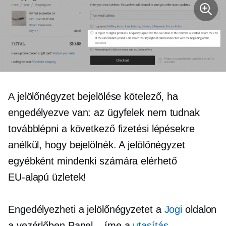
A jelölőnégyzet bejelölése kötelező, ha
engedélyezve van: az ügyfelek nem tudnak
továbblépni a következő fizetési lépésekre
anélkül, hogy bejelölnék. A jelölőnégyzet
egyébként mindenki számára elérhető
EU-alapú
üzletek!
Engedélyezheti a jelölőnégyzetet a
Jogi
oldalon
a vezérlőben
Panel – íme
a
utasítás
.