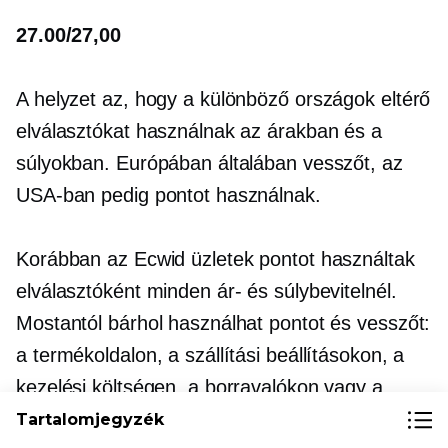
27.00/27,00
A helyzet az, hogy a különböző országok eltérő
elválasztókat használnak az árakban és a
súlyokban. Európában általában vesszőt, az
USA-ban pedig pontot használnak.
Korábban az Ecwid üzletek pontot használtak
elválasztóként minden ár- és súlybevitelnél.
Mostantól bárhol használhat pontot és vesszőt:
a termékoldalon, a szállítási beállításokon, a
kezelési költségen, a borravalókon vagy a
kedvezményeken. Az Ön online áruháza a
Tartalomjegyzék