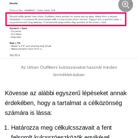
Az Urban Outfitters kulcsszavakat használ minden
termékleírásban
Kövesse az alábbi egyszerű lépéseket annak
érdekében, hogy a tartalmat a célközönség
számára is lássa:
Határozza meg célkulcsszavait a fent
felsorolt ​​kulcsszóeszközök egyikével.