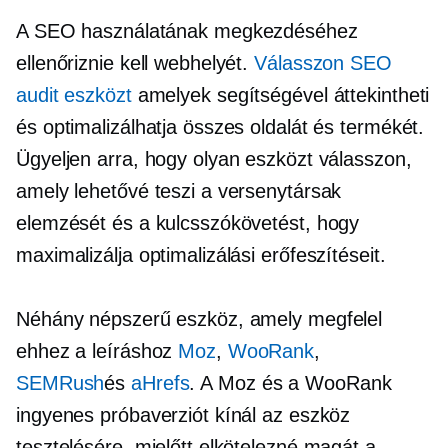
A SEO használatának megkezdéséhez
ellenőriznie kell webhelyét.
Válasszon SEO
audit eszközt
amelyek segítségével áttekintheti
és optimalizálhatja összes oldalát és termékét.
Ügyeljen arra, hogy olyan eszközt válasszon,
amely lehetővé teszi a versenytársak
elemzését és a kulcsszókövetést, hogy
maximalizálja optimalizálási erőfeszítéseit.
Néhány népszerű eszköz, amely megfelel
ehhez a leíráshoz
Moz
,
WooRank
,
SEMRush
és
aHrefs
. A Moz és a WooRank
ingyenes próbaverziót kínál az eszköz
tesztelésére, mielőtt elkötelezné magát a