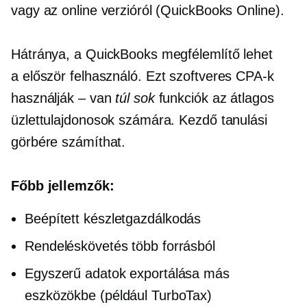
vagy az online verzióról (QuickBooks Online).
Hátránya, a QuickBooks megfélemlítő lehet
a
először
felhasználó. Ezt szoftveres CPA-k
használják – van
túl sok
funkciók az átlagos
üzlettulajdonosok számára. Kezdő tanulási
görbére számíthat.
Főbb jellemzők:
Beépített
készletgazdálkodás
Rendeléskövetés több forrásból
Egyszerű adatok exportálása más
eszközökbe (például TurboTax)