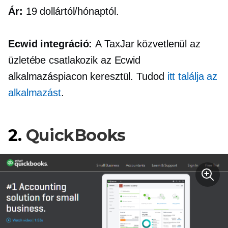
Ár:
19 dollártól/hónaptól.
Ecwid integráció:
A TaxJar közvetlenül az
üzletébe csatlakozik az Ecwid
alkalmazáspiacon keresztül. Tudod
itt találja az
alkalmazást
.
2.
QuickBooks