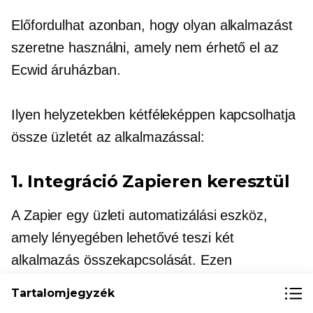
Előfordulhat azonban, hogy olyan alkalmazást
szeretne használni, amely nem érhető el az
Ecwid áruházban.
Ilyen helyzetekben kétféleképpen kapcsolhatja
össze üzletét az alkalmazással:
1. Integráció Zapieren keresztül
A Zapier egy üzleti automatizálási eszköz,
amely lényegében lehetővé teszi két
alkalmazás összekapcsolását. Ezen
kapcsolatok mindegyikét „Zap”-nak nevezik.
Tartalomjegyzék