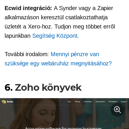
Ecwid integráció:
A Synder vagy a Zapier
alkalmazáson keresztül csatlakoztathatja
üzletét a Xero-hoz. Tudjon meg többet erről
lapunkban
Segítség Központ
.
További irodalom:
Mennyi pénzre van
szüksége egy webáruház megnyitásához?
6.
Zoho könyvek