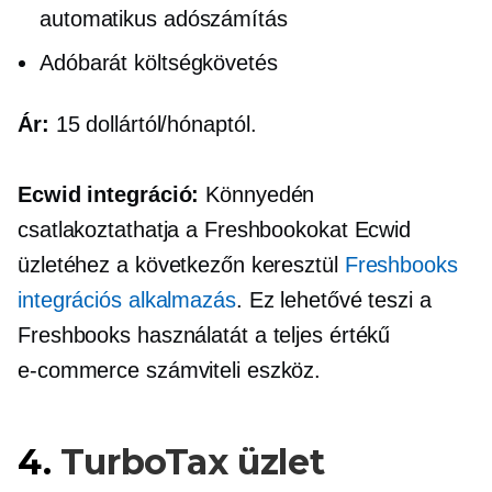
automatikus adószámítás
Adóbarát
költségkövetés
Ár:
15 dollártól/hónaptól.
Ecwid integráció:
Könnyedén
csatlakoztathatja a Freshbookokat Ecwid
üzletéhez a következőn keresztül
Freshbooks
integrációs alkalmazás
. Ez lehetővé teszi a
Freshbooks használatát a
teljes értékű
e-commerce
számviteli eszköz.
4.
TurboTax üzlet