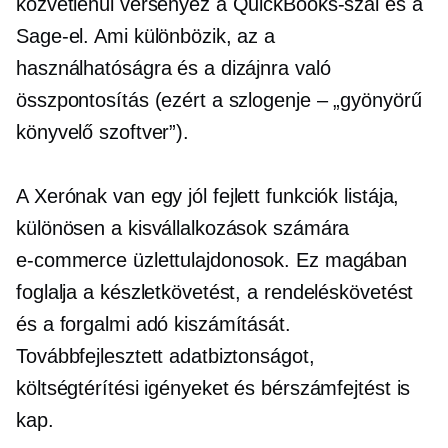
közvetlenül versenyez a QuickBooks-szal és a
Sage-el. Ami különbözik, az a
használhatóságra és a dizájnra való
összpontosítás (ezért a szlogenje – „gyönyörű
könyvelő szoftver”).
A Xerónak van egy
jól fejlett
funkciók listája,
különösen a kisvállalkozások számára
e-commerce
üzlettulajdonosok. Ez magában
foglalja a készletkövetést, a rendeléskövetést
és a forgalmi adó kiszámítását.
Továbbfejlesztett adatbiztonságot,
költségtérítési igényeket és bérszámfejtést is
kap.