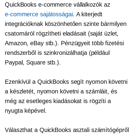
QuickBooks
e-commerce
vállalkozók az
e-commerce
sajátosságai
. A kiterjedt
integrációknak köszönhetően szinte bármilyen
csatornáról rögzítheti eladásait (saját üzlet,
Amazon, eBay stb.). Pénzügyeit több fizetési
rendszerből is szinkronizálhatja (például
Paypal, Square stb.).
Ezenkívül a QuickBooks segít nyomon követni
a készletét, nyomon követni a számláit, és
még az esetleges kiadásokat is rögzíti a
nyugta képével.
Választhat a QuickBooks asztali számítógépről