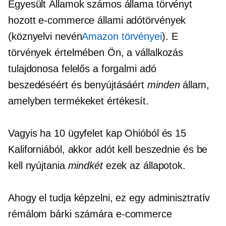
Egyesült Államok számos állama törvényt
hozott
e-commerce
állami adótörvények
(köznyelvi nevén
Amazon törvényei
). E
törvények értelmében Ön, a vállalkozás
tulajdonosa felelős a forgalmi adó
beszedéséért és benyújtásáért
minden
állam,
amelyben termékeket értékesít.
Vagyis ha 10 ügyfelet kap Ohióból és 15
Kaliforniából, akkor adót kell beszednie és be
kell nyújtania
mindkét
ezek az állapotok.
Ahogy el tudja képzelni, ez egy adminisztratív
rémálom bárki számára
e-commerce