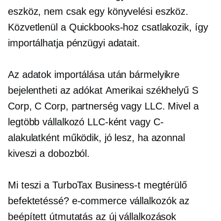
eszköz, nem csak egy könyvelési eszköz.
Közvetlenül a Quickbooks-hoz csatlakozik, így
importálhatja pénzügyi adatait.
Az adatok importálása után bármelyikre
bejelentheti az adókat
Amerikai székhelyű
S
Corp, C Corp, partnerség vagy LLC. Mivel a
legtöbb vállalkozó LLC-ként vagy C-
alakulatként működik, jó lesz, ha azonnal
kiveszi a dobozból.
Mi teszi a TurboTax Business-t megtérülő
befektetéssé?
e-commerce
vállalkozók az
beépített
útmutatás az új vállalkozások