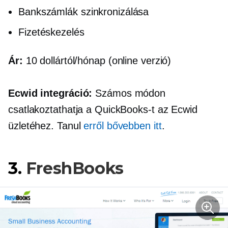
Bankszámlák szinkronizálása
Fizetéskezelés
Ár:
10 dollártól/hónap (online verzió)
Ecwid integráció:
Számos módon
csatlakoztathatja a QuickBooks-t az Ecwid
üzletéhez. Tanul
erről bővebben itt
.
3.
FreshBooks