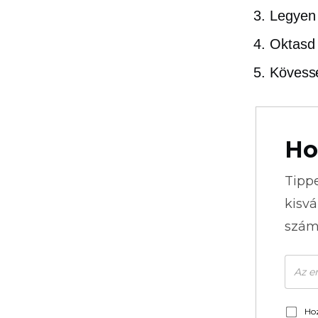
Legyen 
Oktasd 
Kövesse
Ho
Tipp
kisvá
szám
Hoz