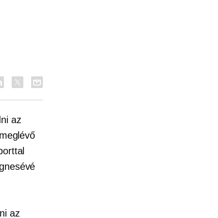
ni az
r meglévő
orttal
ágnesévé
ni az