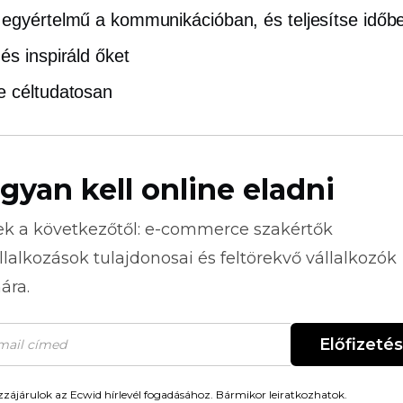
egyértelmű a kommunikációban, és teljesítse időb
és inspiráld őket
 céltudatosan
gyan kell online eladni
ek a következőtől:
e-commerce
szakértők
llalkozások tulajdonosai és feltörekvő vállalkozók
ára.
Előfizetés
zájárulok az Ecwid hírlevél fogadásához. Bármikor leiratkozhatok.