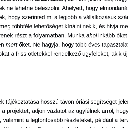
ek ne lehetne beleszólni. Ahelyett, hogy elmondaná
ek, hogy szerinted mi a legjobb a vállalkozásuk sz
meg többféle lehetőséget kínálni nekik, és hívja me
enek részt a folyamatban. Munka
ahol
inkább őket
en
mert
őket. Ne hagyja, hogy több éves tapasztala
okat a friss ötletekkel rendelkező ügyfeleket, akik ú
l
k tájékoztatása hosszú távon óriási segítséget jelen
a projektet, adjon vázlatot az ügyfélnek arról, hog
 valamint a legfontosabb részleteket, például a ter