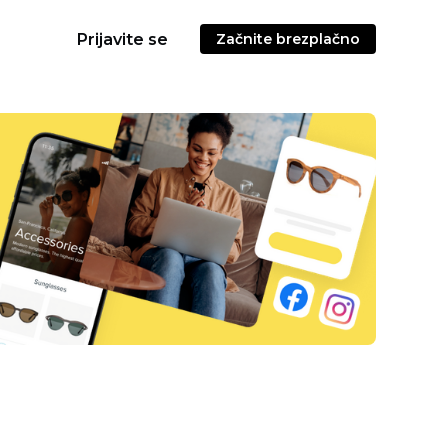
Prijavite se
Začnite brezplačno