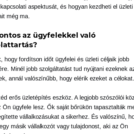
t kapcsolati aspektusát, és hogyan kezdheti el üzleti
ait még ma.
fontos az ügyfelekkel való
lattartás?
, hogy fordítson időt ügyfelei és üzleti céljaik jobb
re. Minél jobb szolgáltatást tud nyújtani ezeknek a
ek, annál valószínűbb, hogy elérik ezeket a célokat
zéd erős
üzletépítés
eszköz. A legjobb szószólói köz
 Ön ügyfele lesz. Ők saját bőrükön tapasztalták m
gítette vállalkozásukat a sikerhez. És valószínű, h
egy másik vállalkozót vagy tulajdonost, aki az Ön