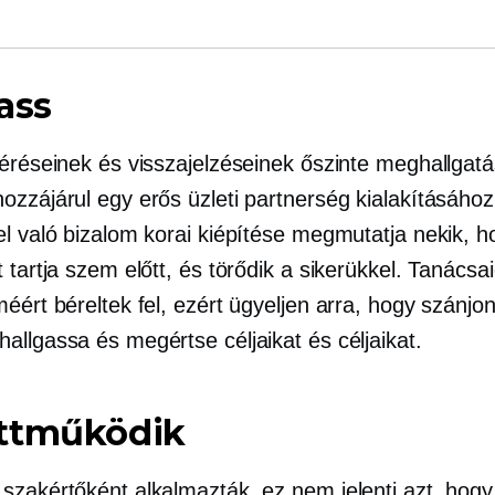
ass
kéréseinek és visszajelzéseinek őszinte meghallgat
ozzájárul egy erős üzleti partnerség kialakításához
el való bizalom korai kiépítése megmutatja nekik, h
 tartja szem előtt, és törődik a sikerükkel. Tanácsai
éért béreltek fel, ezért ügyeljen arra, hogy szánjon
allgassa és megértse céljaikat és céljaikat.
ttműködik
szakértőként alkalmazták, ez nem jelenti azt, hogy