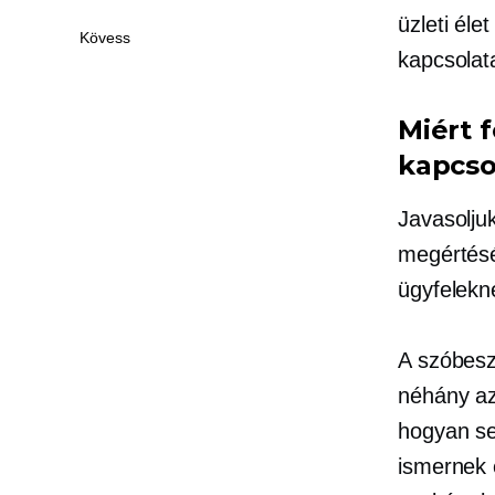
üzleti éle
Kövess
kapcsolat
Miért 
kapcso
Javasoljuk
megértésé
ügyfelekn
A szóbes
néhány az
hogyan se
ismernek 