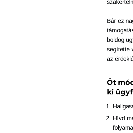
szakértel
Bár ez nag
támogatás
boldog üg
segítette 
az érdekl
Öt mód
ki ügyf
Hallgas
Hívd me
folyam