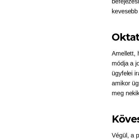
befejezés
kevesebb e
Okta
Amellett,
módja a jo
ügyfelei i
amikor üg
meg nekik,
Köve
Végül, a 