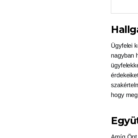
Hallg
Ügyfelei 
nagyban h
ügyfelekk
érdekeiket
szakértelm
hogy megh
Együ
Amíg Önt 