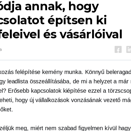
ódja annak, hogy
solatot építsen ki
eleivel és vásárlóival
a
lkozás felépítése kemény munka. Könnyű beleragad
agy leadlista összeállításába, de mi a helyzet a má
el? Erősebb kapcsolatok kiépítése ezzel a törzscsop
teheti, hogy új vállalkozások vonzásának vezető m
őket.
zéljük meg, miért nem szabad figyelmen kívül hagy