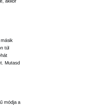
e, akkor
y másik
n túl
ehát
et. Mutasd
rű módja a