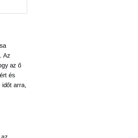
ása
. Az
ogy az ő
ért és
 időt arra,
 az