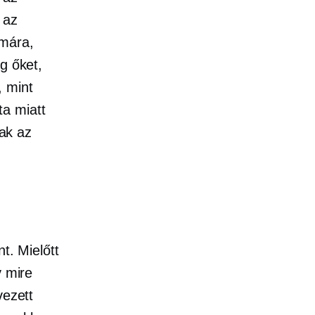
 az
ámára,
g őket,
, mint
ta miatt
jak az
t. Mielőtt
y mire
vezett