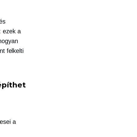
 és
: ezek a
 hogyan
 felkelti
építhet
esei a