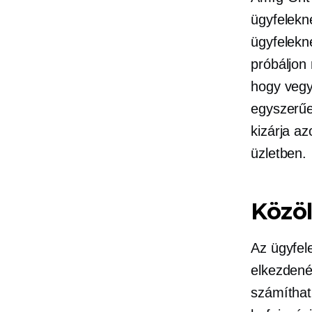
ügyfelekn
ügyfelekn
próbáljon 
hogy vegy
egyszerű
kizárja az
üzletben.
Közö
Az ügyfele
elkezdené 
számíthat,