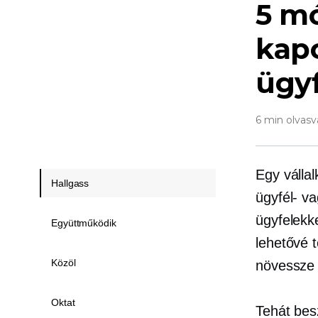
5 m
kapc
ügyf
6 min olvasv
Egy válla
Hallgass
ügyfél- v
ügyfelekk
Együttműködik
lehetővé 
Közöl
növessze 
Oktat
Tehát bes