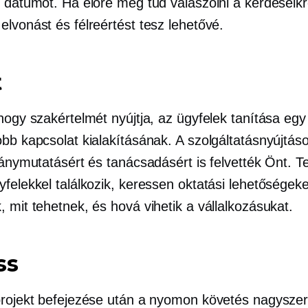
i dátumot. Ha előre meg tud válaszolni a kérdéseikr
lvonást és félreértést tesz lehetővé.
t
 hogy szakértelmét nyújtja, az ügyfelek tanítása eg
bb kapcsolat kialakításának. A szolgáltatásnyújtáso
ránymutatásért és tanácsadásért is felvették Önt. T
yfelekkel találkozik, keressen oktatási lehetőségek
 mit tehetnek, és hová vihetik a vállalkozásukat.
ss
projekt befejezése után a nyomon követés nagysze