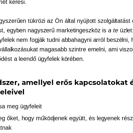
mét keresi.
yszerűen tükrözi az Ön által nyújtott szolgáltatást
t, egyben nagyszerű marketingeszköz is
a te
üzlet
yfelek nem fogják tudni abbahagyni arról beszélni,
vállalkozásukat magasabb szintre emelni, ami viszont
ődést a leendő ügyfelek körében.
szer, amellyel erős kapcsolatokat 
eleivel
sa meg ügyfeleit
g őket, hogy működjenek együtt, és legyenek rész
atnak