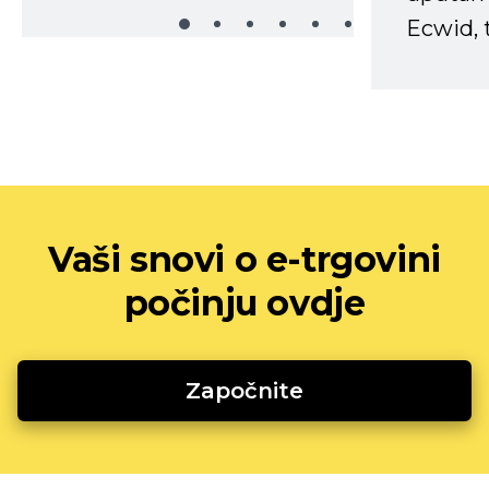
Ecwid, t
Vaši snovi o e-trgovini
počinju ovdje
Započnite