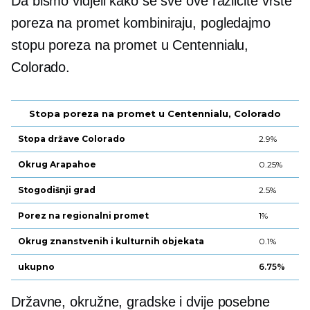
Da bismo vidjeli kako se sve ove različite vrste
poreza na promet kombiniraju, pogledajmo
stopu poreza na promet u Centennialu,
Colorado.
Stopa poreza na promet u Centennialu, Colorado
Stopa države Colorado
2.9%
Okrug Arapahoe
0.25%
Stogodišnji grad
2.5%
Porez na regionalni promet
1%
Okrug znanstvenih i kulturnih objekata
0.1%
ukupno
6.75%
Državne, okružne, gradske i dvije posebne