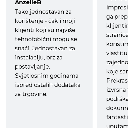
AnzelleB
impresi
Tako jednostavan za
ga prep
korištenje - čak i moji
klijent
klijenti koji su najviše
stranice
tehnofobični mogu se
koristi
snaći. Jednostavan za
vlastit
instalaciju, brz za
zajedno 
postavljanje.
koje s
Svjetlosnim godinama
Prekras
ispred ostalih dodataka
izvrsna
za trgovine.
podrška
dokume
fantasti
uputama