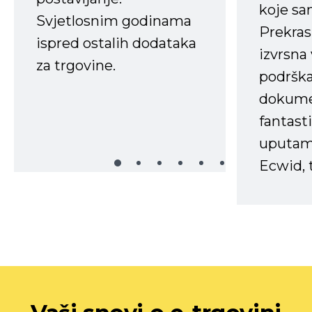
koje s
Svjetlosnim godinama
Prekras
ispred ostalih dodataka
izvrsna
za trgovine.
podrška
dokume
fantasti
uputama
Ecwid, t