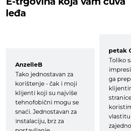
E-trgovina koja vam čuva
leđa
petak 
Toliko 
AnzelleB
impresi
Tako jednostavan za
ga prep
korištenje - čak i moji
klijent
klijenti koji su najviše
stranice
tehnofobični mogu se
koristi
snaći. Jednostavan za
vlastit
instalaciju, brz za
zajedno 
postavljanje.