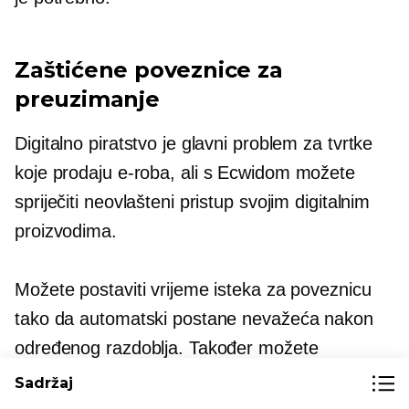
Zaštićene poveznice za
preuzimanje
Digitalno piratstvo je glavni problem za tvrtke
koje prodaju
e-roba,
ali s Ecwidom možete
spriječiti neovlašteni pristup svojim digitalnim
proizvodima.
Možete postaviti vrijeme isteka za poveznicu
tako da automatski postane nevažeća nakon
određenog razdoblja. Također možete
ograničiti koliko se puta poveznica može
Sadržaj
preuzeti, osiguravajući da je kupci mogu