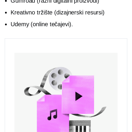
Gumroad (razni digitalni proizvodi)
Kreativno tržište (dizajnerski resursi)
Udemy (online tečajevi).