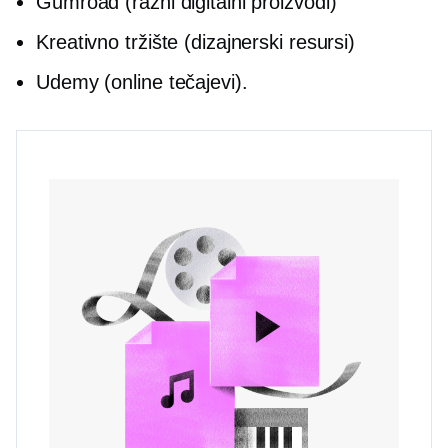
Gumroad (razni digitalni proizvodi)
Kreativno tržište (dizajnerski resursi)
Udemy (online tečajevi).