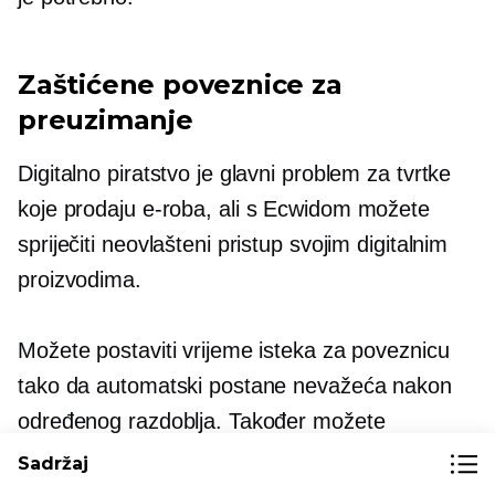
Zaštićene poveznice za
preuzimanje
Digitalno piratstvo je glavni problem za tvrtke
koje prodaju
e-roba,
ali s Ecwidom možete
spriječiti neovlašteni pristup svojim digitalnim
proizvodima.
Možete postaviti vrijeme isteka za poveznicu
tako da automatski postane nevažeća nakon
određenog razdoblja. Također možete
ograničiti koliko se puta poveznica može
Sadržaj
preuzeti, osiguravajući da je kupci mogu