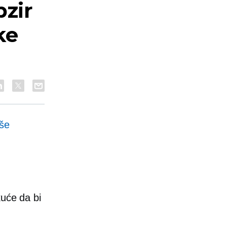
bzir
ke
iše
kuće da bi