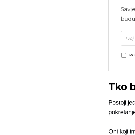
Savje
budu
Pri
Tko b
Postoji j
pokretanje
Oni koji i