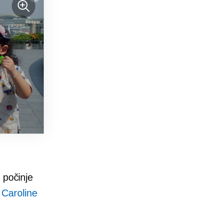
 počinje
f
Caroline