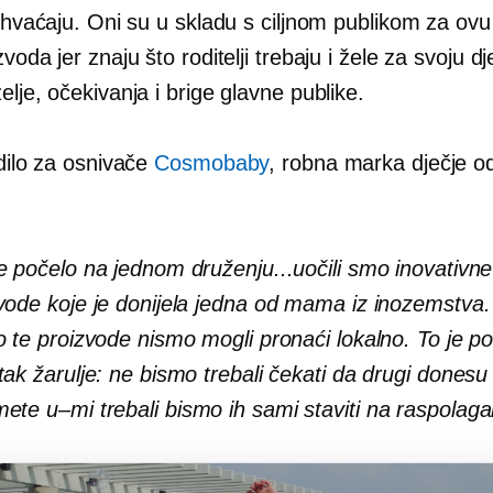
 shvaćaju. Oni su u skladu s ciljnom publikom za ovu
zvoda jer znaju što roditelji trebaju i žele za svoju d
elje, očekivanja i brige glavne publike.
edilo za osnivače
Cosmobaby
, robna marka dječje od
e počelo na jednom druženju...uočili smo inovativne
vode koje je donijela jedna od mama iz inozemstva. 
o te proizvode nismo mogli pronaći lokalno. To je p
tak žarulje: ne bismo trebali čekati da drugi donesu
mete
u–mi
trebali bismo ih sami staviti na raspolaga