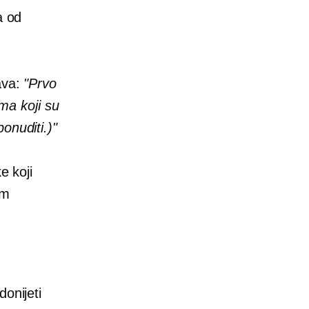
a od
ava:
"Prvo
ima koji su
onuditi.)"
e koji
om
donijeti