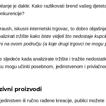
itanje je dakle: Kako razlikovati brend vašeg djetet
onkurencije?
aush, iskusni internetski trgovac, to dobro objašnj
lizirati tržište kako biste vidjeli što nedostaje kupc
ni na ovom području (a koje drugi trgovci ne mogu p
 sljedeće kada analizirate tržište i tražite nedostatk
u mogu učiniti posebnom, jedinstvenom i privlačn
zivni proizvodi
m
jedinstven
ili ručno rađene kreacije, publici možete 