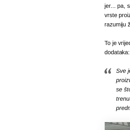
jer... pa,
vrste proi
razumiju ž
To je vrij
dodataka:
Sve j
proiz
se št
trenu
pred