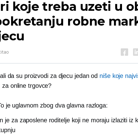
ri koje treba uzeti u o
pokretanju robne mar
jecu
čitao
nali da su proizvodi za djecu jedan od
niše koje najv
u
za online trgovce?
 To je uglavnom zbog dva glavna razloga:
je za zaposlene roditelje koji ne moraju izlaziti iz 
kupnju