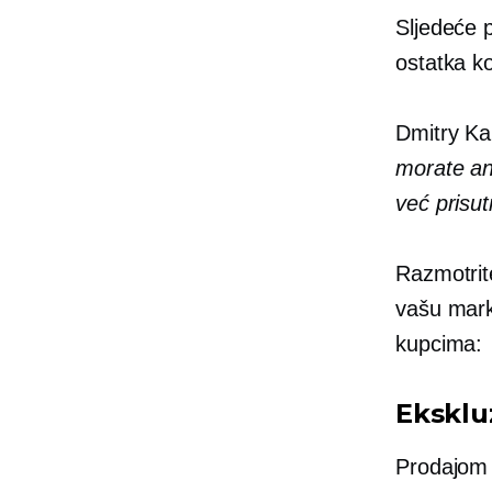
Sljedeće p
ostatka k
Dmitry Kar
morate ana
već prisut
Razmotrite
vašu mark
kupcima:
Eksklu
Prodajo