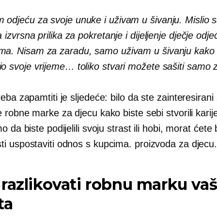
 odjeću za svoje unuke i uživam u šivanju. Mislio 
a izvrsna prilika za pokretanje i dijeljenje dječje odje
ma. Nisam za zaradu, samo uživam u šivanju kako 
io svoje vrijeme… toliko stvari možete sašiti samo 
eba zapamtiti je sljedeće: bilo da ste zainteresirani
 robne marke za djecu kako biste sebi stvorili karijer
 da biste podijelili svoju strast ili hobi, morat ćete b
i uspostaviti odnos s kupcima. proizvoda za djecu
razlikovati robnu marku va
ta