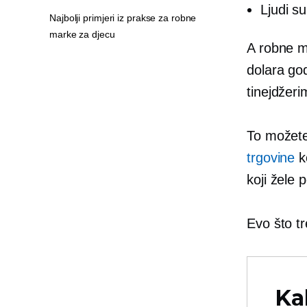
Ljudi s
Najbolji primjeri iz prakse za robne
marke za djecu
A robne ma
dolara god
tinejdžeri
To možete
trgovine
ko
koji žele 
Evo što tre
Ka