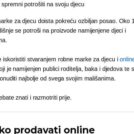
u spremni potrošiti na svoju djecu
rke za djecu doista pokreću ozbiljan posao. Oko 1.2
išnje se potroši na proizvode namijenjene djeci i
ma.
 iskoristiti stvaranjem robne marke za djecu i
onlin
ji je namijenjen publici roditelja, baka i djedova te s
ponuditi najbolje od svega svojim mališanima.
bate znati i razmotriti prije.
ko prodavati online