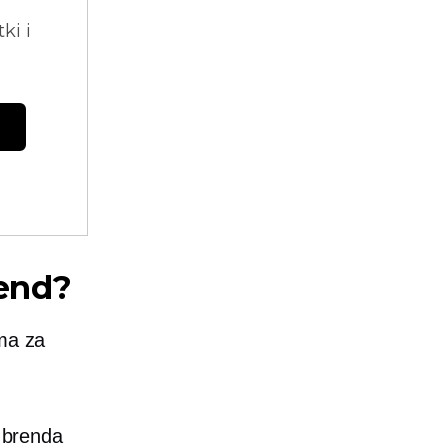
ki i
rend?
ima za
g brenda