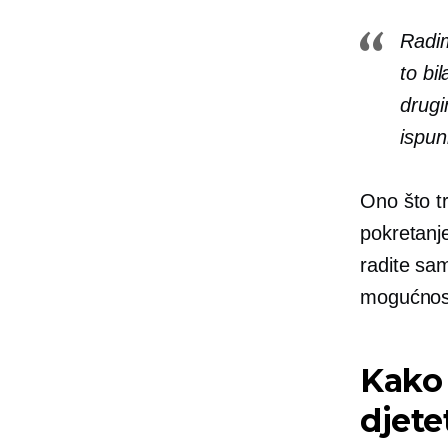
Radim
to bil
drugi
ispun
Ono što tr
pokretanje
radite samo
mogućnost
Kako 
djete