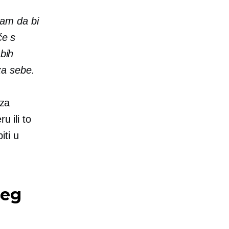
sam da bi
će s
bih
za sebe.
 za
u ili to
iti u
.
šeg