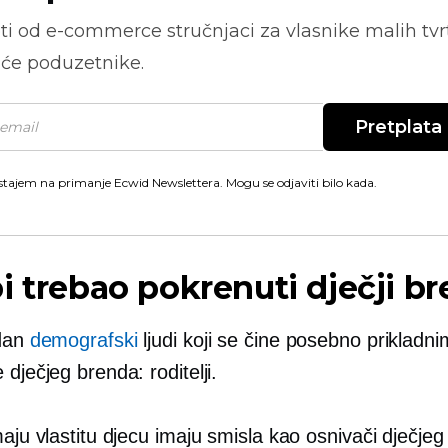
ti od
e-commerce
stručnjaci za vlasnike malih tvrt
će poduzetnike.
Pretplata
stajem na primanje Ecwid Newslettera. Mogu se odjaviti bilo kada.
i trebao pokrenuti dječji b
edan
demografski
ljudi koji se čine posebno prikladn
 dječjeg brenda: roditelji.
maju vlastitu djecu imaju smisla kao osnivači dječje