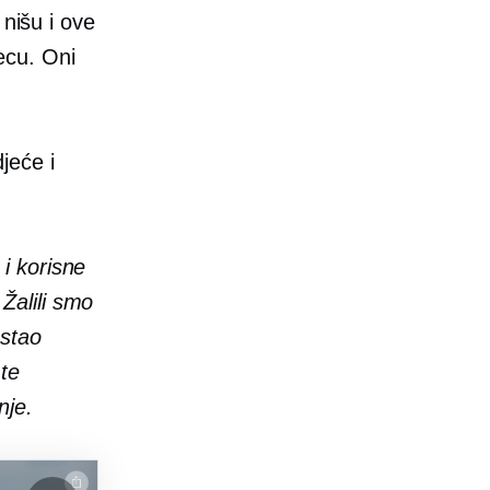
 nišu i ove
jecu. Oni
jeće i
 i korisne
Žalili smo
ostao
 te
nje.