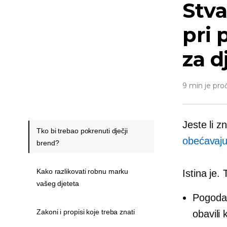
Stva
pri 
za d
9 min je pro
Jeste li z
Tko bi trebao pokrenuti dječji
obećavaj
brend?
Kako razlikovati robnu marku
Istina je.
vašeg djeteta
Pogodan 
Zakoni i propisi koje treba znati
obavili 