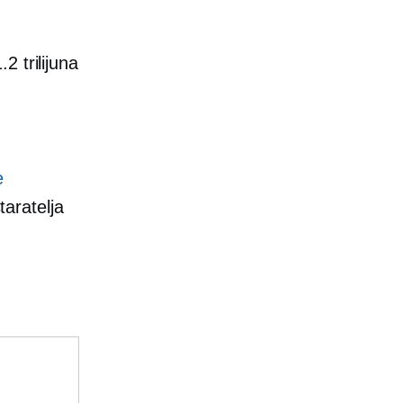
 trilijuna
e
taratelja