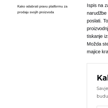
Ispis na z
Kako odabrati pravu platformu za
prodaju svojih proizvoda
narudžbe
poslati. T
proizvodnj
tiskanje 
Možda ste 
majice kr
Ka
Savje
budu