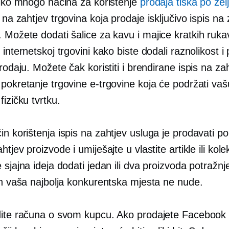
oliko mnogo načina za korištenje
prodaja tiska po želj
s na zahtjev
trgovina koja prodaje isključivo
ispis na 
. Možete dodati šalice za kavu i
majice kratkih ruka
 internetskoj trgovini kako biste dodali raznolikost i
prodaju. Možete čak koristiti i brendirane
ispis na za
pokretanje trgovine e-trgovine koja će podržati vaš
fizičku tvrtku.
in korištenja
ispis na zahtjev
usluga je prodavati p
ahtjev
proizvode i umiješajte u vlastite artikle ili kolek
 sjajna ideja dodati jedan ili dva proizvoda potražnj
 ih vaša najbolja konkurentska mjesta ne nude.
dite računa o svom kupcu. Ako prodajete Facebook 