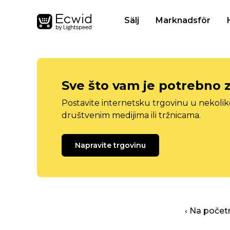
Sälj
Marknadsför
Sve što vam je potrebno 
Postavite internetsku trgovinu u nekolik
društvenim medijima ili tržnicama.
Napravite trgovinu
‹ Na počet