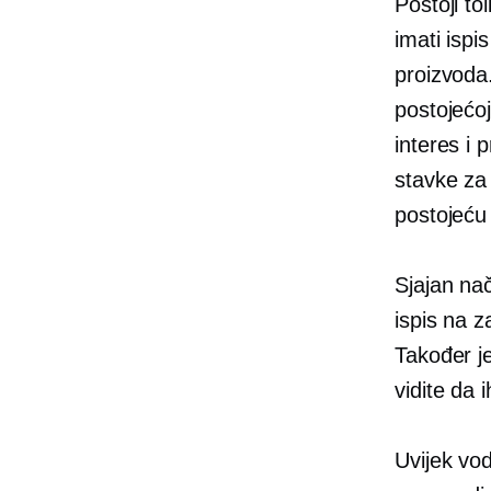
Postoji t
imati
ispi
proizvoda
postojećoj
interes i 
stavke za 
postojeću 
Sjajan nač
ispis na z
Također je
vidite da
Uvijek vo