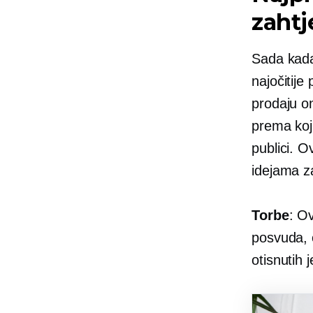
zahtj
Sada kada 
najočitije 
prodaju on
prema koji
publici. O
idejama z
Torbe
: O
posvuda, 
otisnutih 