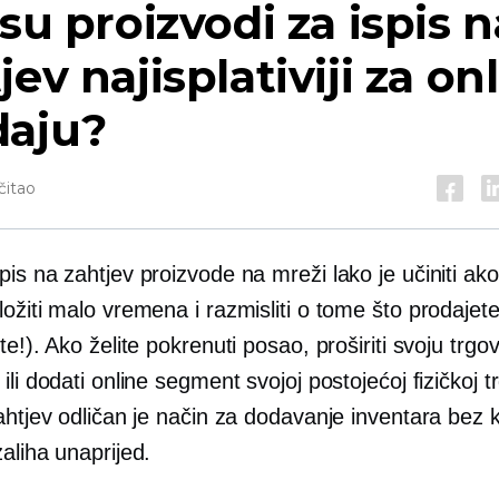
 su proizvodi za ispis n
jev najisplativiji za on
daju?
čitao
spis na zahtjev
proizvode na mreži lako je učiniti ako
ožiti malo vremena i razmisliti o tome što prodajet
te!). Ako želite pokrenuti posao, proširiti svoju trgo
ili dodati online segment svojoj postojećoj fizičkoj tr
ahtjev odličan je način za dodavanje inventara bez 
aliha unaprijed.