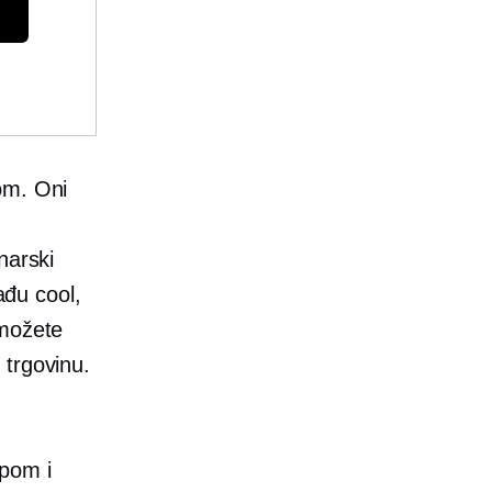
om. Oni
narski
ađu cool,
 možete
 trgovinu.
mpom
i