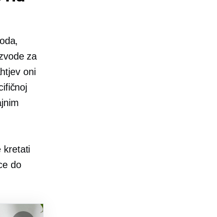
oda,
zvode za
htjev oni
ifičnoj
ajnim
kretati
ce do