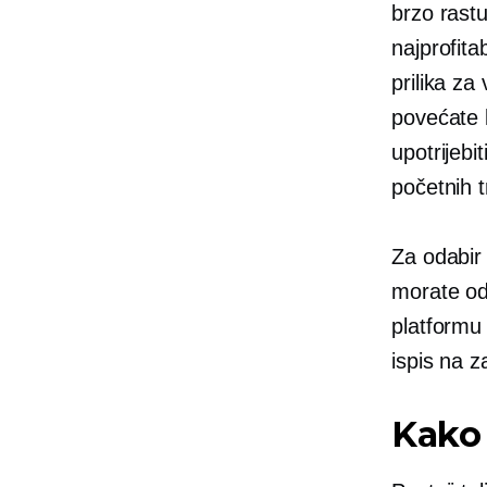
brzo rastu
najprofitab
prilika za
povećate k
upotrijebi
početnih 
Za odabir 
morate od
platformu 
ispis na z
Kako 