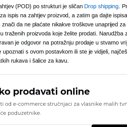
ahtjev (POD) po strukturi je sličan
Drop shipping
. P
 za
ispis na zahtjev
proizvod, a zatim ga dajte ispisat
o znači da ne plaćate nikakve troškove unaprijed za
u traženih proizvoda koje želite prodati. Narudžba 
izravan je odgovor na potražnju prodaje u
stvarno vr
upoznati s ovom postavkom ili ste je vidjeli, najče
atkih rukava
i šalice za kavu.
ko prodavati online
ti od
e-commerce
stručnjaci za vlasnike malih tvrt
će poduzetnike.