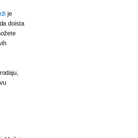
eži
je
 da doista
 možete
vih
rodaju,
avu