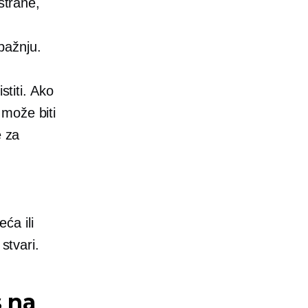
strane,
pažnju.
stiti. Ako
 može biti
e za
eća ili
stvari.
s na