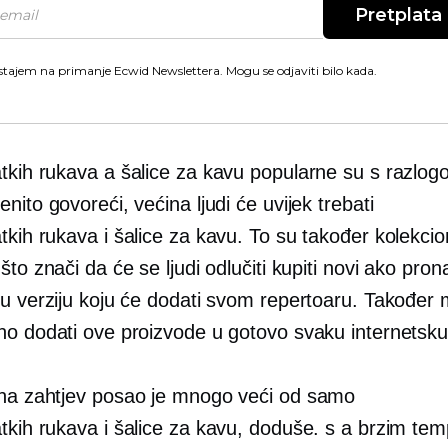
Pretplata
stajem na primanje Ecwid Newslettera. Mogu se odjaviti bilo kada.
atkih rukava
a šalice za kavu popularne su s razlog
nito govoreći, većina ljudi će uvijek trebati
atkih rukava
i šalice za kavu. To su također kolekcio
što znači da će se ljudi odlučiti kupiti novi ako pron
nu verziju koju će dodati svom repertoaru. Također
no dodati ove proizvode u gotovo svaku internetsku
 na zahtjev
posao je mnogo veći od samo
atkih rukava
i šalice za kavu, doduše. s a
brzim te