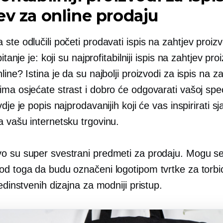
ev za online prodaju
ste odlučili početi prodavati
ispis na zahtjev
proizv
pitanje je: koji su najprofitabilniji
ispis na zahtjev
proi
line? Istina je da su najbolji proizvodi za ispis na za
ma osjećate strast i dobro će odgovarati vašoj spec
vdje je popis najprodavanijih koji će vas inspirirati sj
a vašu internetsku trgovinu.
vo su super svestrani predmeti za prodaju. Mogu se 
od toga da budu označeni logotipom tvrtke za torbi
jedinstvenih dizajna za modniji pristup.