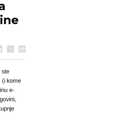
a
line
 ste
e (i kome
vinu e-
govini,
kupnje