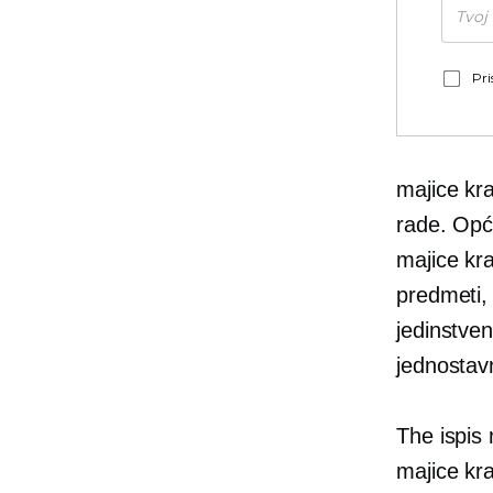
Pri
majice kr
rade. Opće
majice kr
predmeti, 
jedinstve
jednostav
The
ispis
majice kr