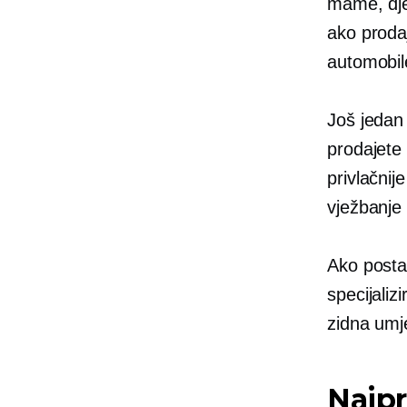
mame, dječ
ako proda
automobil
Još jedan 
prodajete
privlačnij
vježbanje 
Ako posta
specijaliz
zidna umje
Najpr