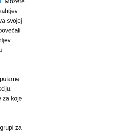
i
. Možete
zahtjev
va
svojoj
 povećali
htjev
u
opularne
ciju.
e za koje
grupi za