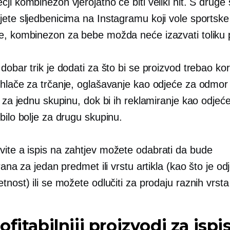
ji kombinezon vjerojatno će biti veliki hit. S druge 
jete sljedbenicima na Instagramu koji vole sportske
e, kombinezon za bebe možda neće izazvati toliku 
dobar trik je dodati za što bi se proizvod trebao kori
 hlače za trčanje, oglašavanje kao odjeće za odmor
e za jednu skupinu, dok bi ih reklamiranje kao odjeć
bilo bolje za drugu skupinu.
vite a
ispis na zahtjev
možete odabrati da bude
irana za jedan predmet ili vrstu artikla (kao što je odj
tnost) ili se možete odlučiti za prodaju raznih vrsta 
ofitabilniji proizvodi za ispi