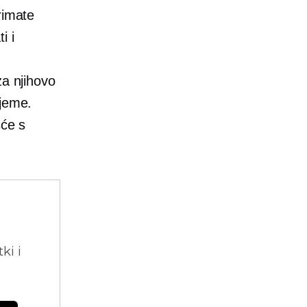
rimate
i i
za njihovo
ijeme.
šće s
ki i