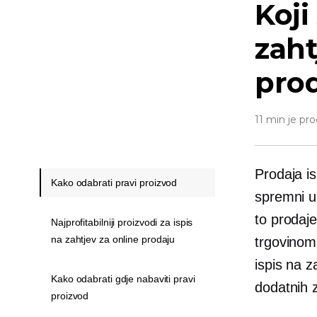
Koji
zaht
pro
11 min je pro
Prodaja
i
Kako odabrati pravi proizvod
spremni ul
to prodaje
Najprofitabilniji proizvodi za ispis
na zahtjev za online prodaju
trgovinom 
ispis na z
Kako odabrati gdje nabaviti pravi
dodatnih z
proizvod