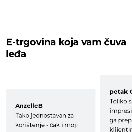
E-trgovina koja vam čuva
leđa
petak 
Toliko 
AnzelleB
impresi
Tako jednostavan za
ga prep
korištenje - čak i moji
klijent